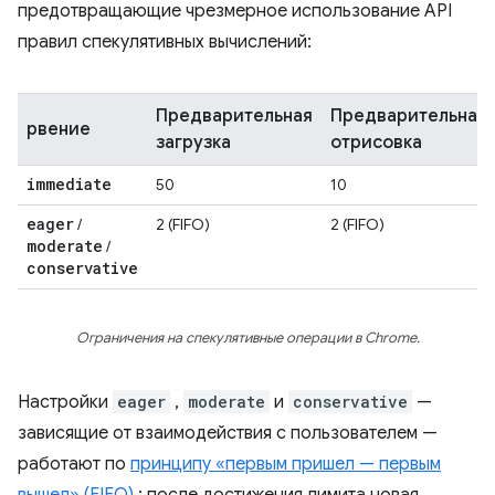
предотвращающие чрезмерное использование API
правил спекулятивных вычислений:
Предварительная
Предварительная
рвение
загрузка
отрисовка
immediate
50
10
eager
/
2 (FIFO)
2 (FIFO)
moderate
/
conservative
Ограничения на спекулятивные операции в Chrome.
Настройки
eager
,
moderate
и
conservative
—
зависящие от взаимодействия с пользователем —
работают по
принципу «первым пришел — первым