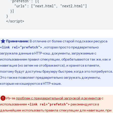
  "prefetch": [{

    "urls": ["next.html", "next2.html"]

  }]

}

Примечание:
В отличие от более старой подсказки ресурса
, которая просто предварительно
<link rel="prefetch">
загружала данные в HTTP-кэш, документы, загружаемые с
использованием правил спекуляции, обрабатываются так же, как и
навигация (но затем не отображаются), и хранятся в памяти,
поэтому будут доступны браузеру быстрее, когда это потребуется.
Это также позволяет предварительно загружать документы,
которые не кэшируются в HTTP-кэше.
Из-за
проблем с предварительной загрузкой документов
с
использованием
рекомендуется в
<link rel="prefetch">
дальнейшем использовать правила спекуляции для навигации, при