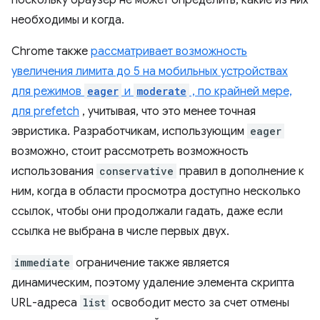
поскольку браузер не может определить, какие из них
необходимы и когда.
Chrome также
рассматривает возможность
увеличения лимита до 5 на мобильных устройствах
для режимов
eager
и
moderate
, по крайней мере,
для prefetch
, учитывая, что это менее точная
эвристика. Разработчикам, использующим
eager
возможно, стоит рассмотреть возможность
использования
conservative
правил в дополнение к
ним, когда в области просмотра доступно несколько
ссылок, чтобы они продолжали гадать, даже если
ссылка не выбрана в числе первых двух.
immediate
ограничение также является
динамическим, поэтому удаление элемента скрипта
URL-адреса
list
освободит место за счет отмены