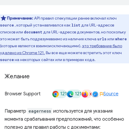
Примечание:
API правил спекуляции ранее включал ключ
, который устанавливался как
для URL-адресов
source
list
списков или
для URL-адресов документов, но поскольку
document
это может быть подразумеваемо из наличия ключа
или
urls
where
(которые являются взаимоисключающими),
это требование было
удалено из Chrome 121.
Вы все еще можете встретить этот ключ
на некоторых сайтах или в примерах кода.
source
Желание
121
121
x
Browser Support
Source
Параметр
eagerness
используется для указания
момента срабатывания предположений, что особенно
полезно для правил работы с документами: