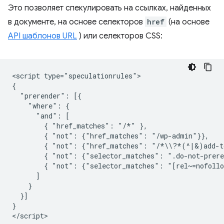
Это позволяет спекулировать на ссылках, найденных
в документе, на основе селекторов
href
(на основе
API шаблонов URL
) или селекторов CSS:
<script type="speculationrules">

{

  "prerender": [{

    "where": {

      "and": [

        { "href_matches": "/*" },

        { "not": {"href_matches": "/wp-admin"}},

        { "not": {"href_matches": "/*\\?*(^|&)add-to
        { "not": {"selector_matches": ".do-not-prere
        { "not": {"selector_matches": "[rel~=nofollo
      ]

    }

  }]

}
