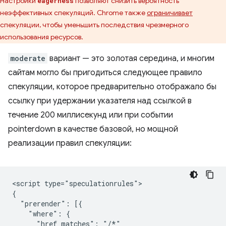
Настройки
позволяют снизить вероятность
eagerness
неэффективных спекуляций. Chrome также
ограничивает
спекуляции, чтобы уменьшить последствия чрезмерного
использования ресурсов.
moderate
вариант — это золотая середина, и многим
сайтам могло бы пригодиться следующее правило
спекуляции, которое предварительно отображало бы
ссылку при удержании указателя над ссылкой в ​​
течение 200 миллисекунд или при событии
pointerdown в качестве базовой, но мощной
реализации правил спекуляции:
<script type="speculationrules">

{

  "prerender": [{

    "where": {

      "href_matches": "/*"
