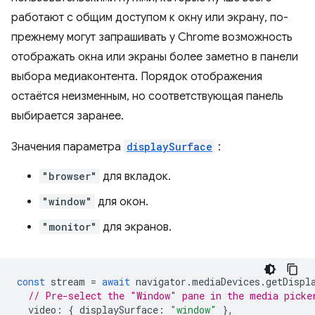
работают с общим доступом к окну или экрану, по-
прежнему могут запрашивать у Chrome возможность
отображать окна или экраны более заметно в панели
выбора медиаконтента. Порядок отображения
остаётся неизменным, но соответствующая панель
выбирается заранее.
Значения параметра
displaySurface
:
"browser"
для вкладок.
"window"
для окон.
"monitor"
для экранов.
const
stream
=
await
navigator
.
mediaDevices
.
getDispl
// Pre-select the "Window" pane in the media picke
video
:
{
displaySurface
:
"window"
},