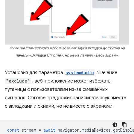
Функция совместного использования звука вкладки доступна на
панели «Вкладка Chrome», но не на панели «Весь экран».
Установив для параметра
systemAudio
значение
"exclude"
, веб-приложение может избежать
путаницы с пользователями из-за смешанных
сигналов. Chrome предложит записывать звук вместе
с вкладками и окнами, но не вместе с экранами.
const
stream
=
await
navigator
.
mediaDevices
.
getDispl