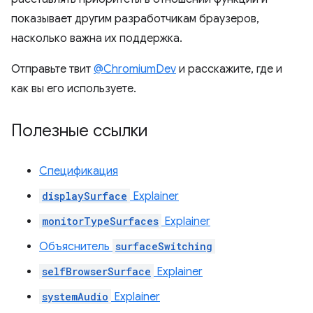
показывает другим разработчикам браузеров,
насколько важна их поддержка.
Отправьте твит
@ChromiumDev
и расскажите, где и
как вы его используете.
Полезные ссылки
Спецификация
displaySurface
Explainer
monitorTypeSurfaces
Explainer
Объяснитель
surfaceSwitching
selfBrowserSurface
Explainer
systemAudio
Explainer