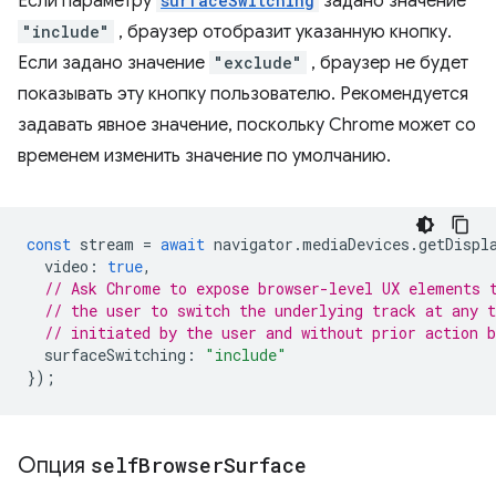
Если параметру
surfaceSwitching
задано значение
"include"
, браузер отобразит указанную кнопку.
Если задано значение
"exclude"
, браузер не будет
показывать эту кнопку пользователю. Рекомендуется
задавать явное значение, поскольку Chrome может со
временем изменить значение по умолчанию.
const
stream
=
await
navigator
.
mediaDevices
.
getDispl
video
:
true
,
// Ask Chrome to expose browser-level UX elements 
// the user to switch the underlying track at any 
// initiated by the user and without prior action b
surfaceSwitching
:
"include"
});
Опция
self
Browser
Surface