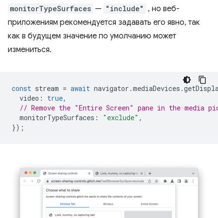
monitorTypeSurfaces
—
"include"
, но веб-
приложениям рекомендуется задавать его явно, так
как в будущем значение по умолчанию может
измениться.
const
stream
=
await
navigator
.
mediaDevices
.
getDispl
video
:
true
,
// Remove the "Entire Screen" pane in the media pi
monitorTypeSurfaces
:
"exclude"
,
});