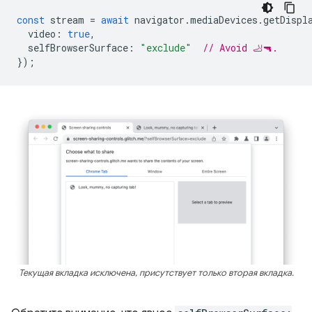
const
stream
=
await
navigator
.
mediaDevices
.
getDispl
video
:
true
,
selfBrowserSurface
:
"exclude"
// Avoid 🦶🔫.
});
Текущая вкладка исключена, присутствует только вторая вкладка.