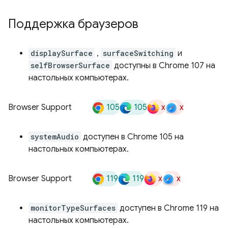
Поддержка браузеров
displaySurface
,
surfaceSwitching
и
selfBrowserSurface
доступны в Chrome 107 на
настольных компьютерах.
105
105
x
x
Browser Support
systemAudio
доступен в Chrome 105 на
настольных компьютерах.
119
119
x
x
Browser Support
monitorTypeSurfaces
доступен в Chrome 119 на
настольных компьютерах.