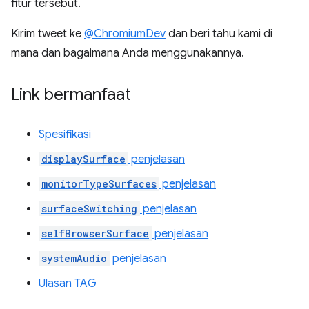
fitur tersebut.
Kirim tweet ke
@ChromiumDev
dan beri tahu kami di
mana dan bagaimana Anda menggunakannya.
Link bermanfaat
Spesifikasi
displaySurface
penjelasan
monitorTypeSurfaces
penjelasan
surfaceSwitching
penjelasan
selfBrowserSurface
penjelasan
systemAudio
penjelasan
Ulasan TAG