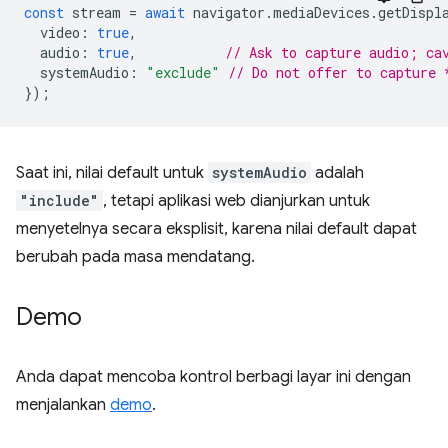
const
stream
=
await
navigator
.
mediaDevices
.
getDispl
video
:
true
,
audio
:
true
,
// Ask to capture audio; ca
systemAudio
:
"exclude"
// Do not offer to capture 
});
Saat ini, nilai default untuk
systemAudio
adalah
"include"
, tetapi aplikasi web dianjurkan untuk
menyetelnya secara eksplisit, karena nilai default dapat
berubah pada masa mendatang.
Demo
Anda dapat mencoba kontrol berbagi layar ini dengan
menjalankan
demo
.