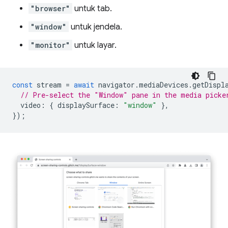
"browser"
untuk tab.
"window"
untuk jendela.
"monitor"
untuk layar.
const
stream
=
await
navigator
.
mediaDevices
.
getDispl
// Pre-select the "Window" pane in the media picke
video
:
{
displaySurface
:
"window"
},
});