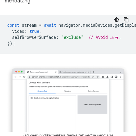
mendatang.
const
stream
=
await
navigator
.
mediaDevices
.
getDispl
video
:
true
,
selfBrowserSurface
:
"exclude"
// Avoid 🦶🔫.
});
Tab saat ini dikecualikan, hanya tab kedua yang ada.