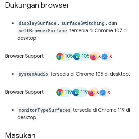
Dukungan browser
displaySurface
,
surfaceSwitching
, dan
selfBrowserSurface
tersedia di Chrome 107 di
desktop.
105
105
x
x
Browser Support
systemAudio
tersedia di Chrome 105 di desktop.
119
119
x
x
Browser Support
monitorTypeSurfaces
tersedia di Chrome 119 di
desktop.
Masukan