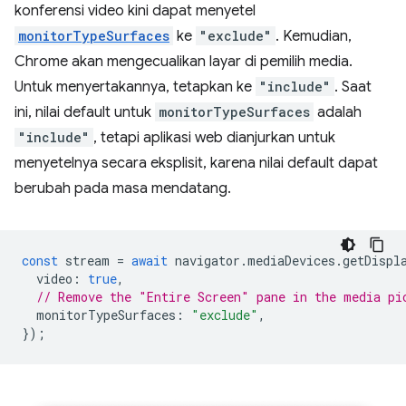
konferensi video kini dapat menyetel
monitorTypeSurfaces
ke
"exclude"
. Kemudian,
Chrome akan mengecualikan layar di pemilih media.
Untuk menyertakannya, tetapkan ke
"include"
. Saat
ini, nilai default untuk
monitorTypeSurfaces
adalah
"include"
, tetapi aplikasi web dianjurkan untuk
menyetelnya secara eksplisit, karena nilai default dapat
berubah pada masa mendatang.
const
stream
=
await
navigator
.
mediaDevices
.
getDispl
video
:
true
,
// Remove the "Entire Screen" pane in the media pi
monitorTypeSurfaces
:
"exclude"
,
});