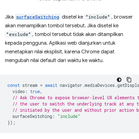
Jika
surfaceSwitching
disetel ke
"include"
, browser
akan menampilkan tombol tersebut. Jika disetel ke
"exclude"
, tombol tersebut tidak akan ditampilkan
kepada pengguna. Aplikasi web dianjurkan untuk
menetapkan nilai eksplisit, karena Chrome dapat
mengubah nilai default dari waktu ke waktu.
const
stream
=
await
navigator
.
mediaDevices
.
getDispl
video
:
true
,
// Ask Chrome to expose browser-level UX elements 
// the user to switch the underlying track at any 
// initiated by the user and without prior action b
surfaceSwitching
:
"include"
});