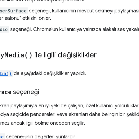
serSurface
seçeneği, kullanıcının mevcut sekmeyi paylaşmasını 
r salonu" etkisini önler.
dio
seçeneği, Chrome'un kullanıcıya yalnızca alakalı ses yaka
ay
Media(
)
ile ilgili değişiklikler
dia()
'da aşağıdaki değişiklikler yapıldı.
face
seçeneği
an paylaşımıyla en iyi şekilde çalışan, özel kullanıcı yolculukl
 seçicide pencereleri veya ekranları daha belirgin bir şekilde 
mez ancak ilgili bölme önceden seçilir.
ce
seçeneğinin değerleri şunlardır: