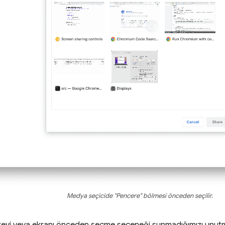
Medya seçicide "Pencere" bölmesi önceden seçilir.
cereyi veya ekranı önceden seçme seçeneği sunmadığımızı unut