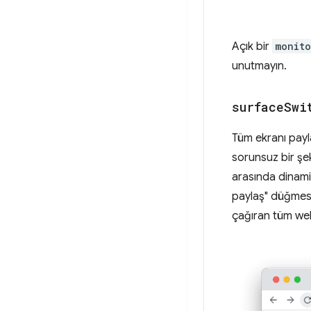
Açık bir
monit
unutmayın.
surface
Swi
Tüm ekranı payla
sorunsuz bir şek
arasında dinami
paylaş" düğmesi
çağıran tüm web 