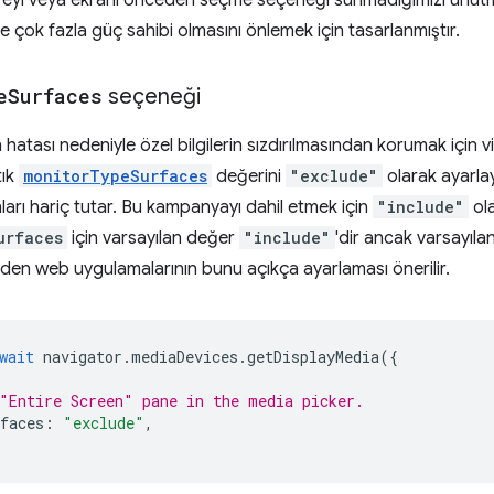
de çok fazla güç sahibi olmasını önlemek için tasarlanmıştır.
e
Surfaces
seçeneği
an hatası nedeniyle özel bilgilerin sızdırılmasından korumak içi
tık
monitorTypeSurfaces
değerini
"exclude"
olarak ayarla
ları hariç tutar. Bu kampanyayı dahil etmek için
"include"
ola
urfaces
için varsayılan değer
"include"
'dir ancak varsayıl
den web uygulamalarının bunu açıkça ayarlaması önerilir.
wait
navigator
.
mediaDevices
.
getDisplayMedia
({
"Entire Screen" pane in the media picker.
faces
:
"exclude"
,