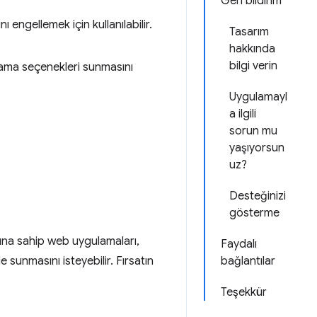
Geri bildirim
engellemek için kullanılabilir.
Tasarım
hakkında
bilgi verin
lama seçenekleri sunmasını
Uygulamayl
a ilgili
sorun mu
yaşıyorsun
uz?
Desteğinizi
gösterme
arına sahip web uygulamaları,
Faydalı
sunmasını isteyebilir. Fırsatın
bağlantılar
Teşekkür