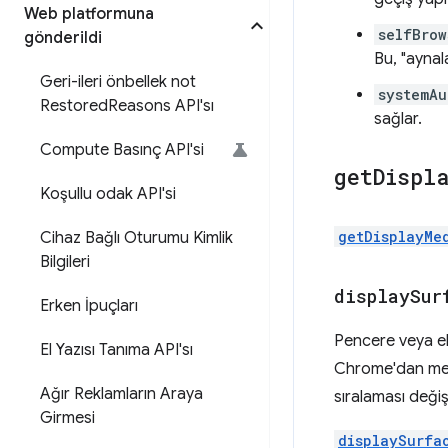
Web platformuna
selfBrow
gönderildi
Bu, "aynala
Geri-ileri önbellek not
systemAu
Restored
Reasons API'sı
sağlar.
Compute Basınç API'si
get
Displ
Koşullu odak API'si
getDisplayMe
Cihaz Bağlı Oturumu Kimlik
Bilgileri
display
Sur
Erken İpuçları
Pencere veya ekr
El Yazısı Tanıma API'sı
Chrome'dan medya
Ağır Reklamların Araya
sıralaması değiş
Girmesi
displaySurfa