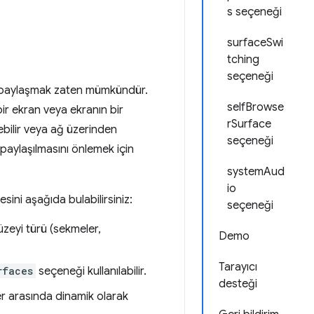
s seçeneği
surfaceSwi
tching
seçeneği
rı paylaşmak zaten mümkündür.
selfBrowse
bir ekran veya ekranın bir
rSurface
bilir veya ağ üzerinden
seçeneği
la paylaşılmasını önlemek için
systemAud
io
esini aşağıda bulabilirsiniz:
seçeneği
zeyi türü (sekmeler,
Demo
Tarayıcı
rfaces
seçeneği kullanılabilir.
desteği
r arasında dinamik olarak