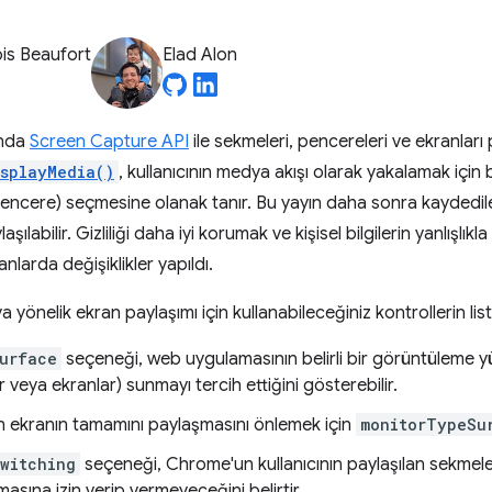
is Beaufort
Elad Alon
unda
Screen Capture API
ile sekmeleri, pencereleri ve ekranla
isplayMedia()
, kullanıcının medya akışı olarak yakalamak için 
encere) seçmesine olanak tanır. Bu yayın daha sonra kaydedile
aşılabilir. Gizliliği daha iyi korumak ve kişisel bilgilerin yanlışlık
larda değişiklikler yapıldı.
a yönelik ekran paylaşımı için kullanabileceğiniz kontrollerin list
urface
seçeneği, web uygulamasının belirli bir görüntüleme yü
 veya ekranlar) sunmayı tercih ettiğini gösterebilir.
ın ekranın tamamını paylaşmasını önlemek için
monitorTypeSu
witching
seçeneği, Chrome'un kullanıcının paylaşılan sekmele
asına izin verip vermeyeceğini belirtir.