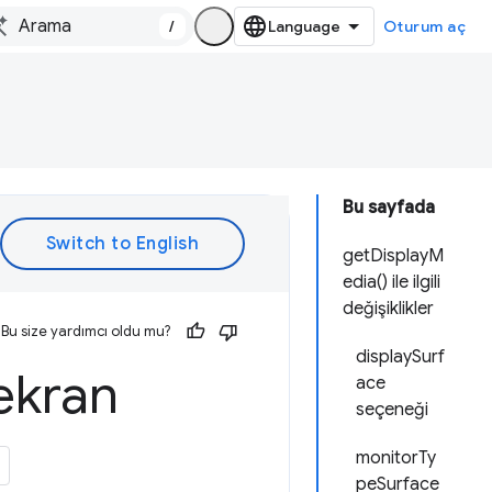
/
Oturum aç
Bu sayfada
getDisplayM
edia() ile ilgili
değişiklikler
Bu size yardımcı oldu mu?
displaySurf
 ekran
ace
seçeneği
monitorTy
peSurface