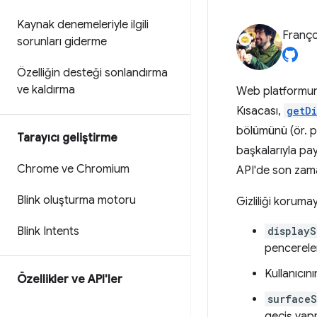
Kaynak denemeleriyle ilgili
Franço
sorunları giderme
Özelliğin desteği sonlandırma
ve kaldırma
Web platform
Kısacası,
getD
bölümünü (ör. p
Tarayıcı geliştirme
başkalarıyla payl
Chrome ve Chromium
API'de son zaman
Blink oluşturma motoru
Gizliliği korumay
Blink Intents
displayS
pencereler
Kullanıcın
Özellikler ve API'ler
surfaceS
geçiş yapm