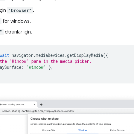
için
"browser"
.
"
for windows.
"
ekranlar için.
wait
navigator
.
mediaDevices
.
getDisplayMedia
({
the "Window" pane in the media picker.
aySurface
:
"window"
},