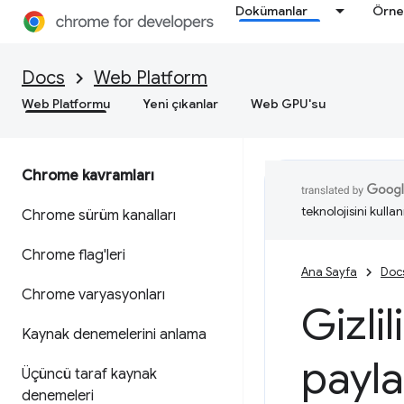
Dokümanlar
Örne
Docs
Web Platform
Web Platformu
Yeni çıkanlar
Web GPU'su
Chrome kavramları
teknolojisini kullan
Chrome sürüm kanalları
Chrome flag'leri
Ana Sayfa
Doc
Chrome varyasyonları
Gizli
Kaynak denemelerini anlama
payla
Üçüncü taraf kaynak
denemeleri