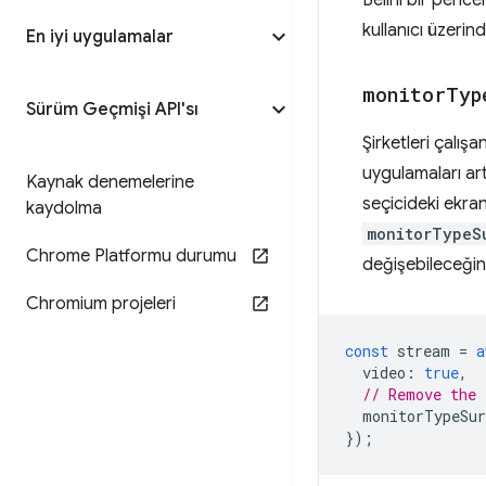
kullanıcı üzerin
En iyi uygulamalar
monitor
Typ
Sürüm Geçmişi API'sı
Şirketleri çalış
uygulamaları ar
Kaynak denemelerine
seçicideki ekran
kaydolma
monitorTypeS
Chrome Platformu durumu
değişebileceğin
Chromium projeleri
const
stream
=
a
video
:
true
,
// Remove the 
monitorTypeSur
});