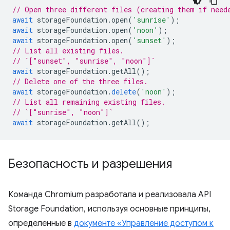
// Open three different files (creating them if need
await
storageFoundation
.
open
(
'sunrise'
);
await
storageFoundation
.
open
(
'noon'
);
await
storageFoundation
.
open
(
'sunset'
);
// List all existing files.
// `["sunset", "sunrise", "noon"]`
await
storageFoundation
.
getAll
();
// Delete one of the three files.
await
storageFoundation
.
delete
(
'noon'
);
// List all remaining existing files.
// `["sunrise", "noon"]`
await
storageFoundation
.
getAll
();
Безопасность и разрешения
Команда Chromium разработала и реализовала API
Storage Foundation, используя основные принципы,
определенные в
документе «Управление доступом к