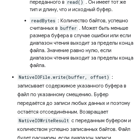
переданного в
read()
. Он имеет тот же
тип и длину, что и исходный буфер.
readBytes
: Количество байтов, успешно
считанных в
buffer
. Может быть меньше
размера буфера в случае ошибки или если
диапазон чтения выходит за пределы конца
файла. Значение равно нулю, если
диапазон чтения выходит за пределы конца
файла.
NativeIOFile.write(buffer, offset)
:
записывает содержимое указанного буфера в
файл по указанному смещению. Буфер
передаётся до записи любых данных и поэтому
остаётся отсоединённым. Возвращает
NativeIOWriteResult
с переданным буфером и
количеством успешно записанных байтов. Файл
будет расширен, если диапазон записи