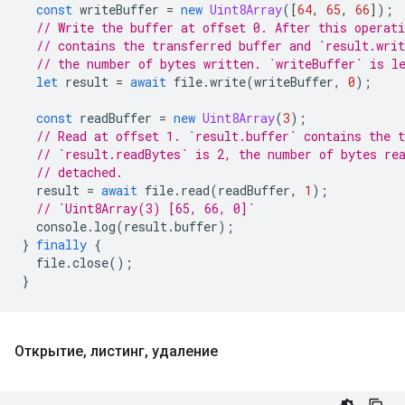
const
writeBuffer
=
new
Uint8Array
([
64
,
65
,
66
]);
// Write the buffer at offset 0. After this operati
// contains the transferred buffer and `result.writ
// the number of bytes written. `writeBuffer` is l
let
result
=
await
file
.
write
(
writeBuffer
,
0
);
const
readBuffer
=
new
Uint8Array
(
3
);
// Read at offset 1. `result.buffer` contains the t
// `result.readBytes` is 2, the number of bytes re
// detached.
result
=
await
file
.
read
(
readBuffer
,
1
);
// `Uint8Array(3) [65, 66, 0]`
console
.
log
(
result
.
buffer
);
}
finally
{
file
.
close
();
}
Открытие
,
листинг
,
удаление