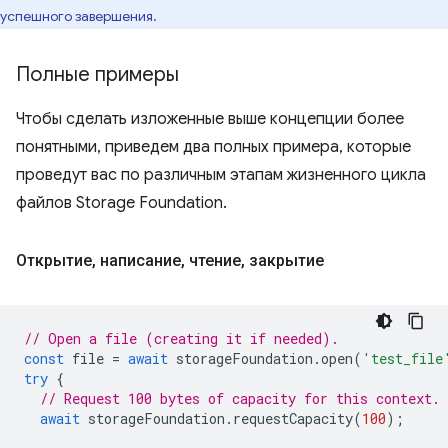
успешного завершения.
Полные примеры
Чтобы сделать изложенные выше концепции более
понятными, приведем два полных примера, которые
проведут вас по различным этапам жизненного цикла
файлов Storage Foundation.
Открытие
,
написание
,
чтение
,
закрытие
// Open a file (creating it if needed).
const
file
=
await
storageFoundation
.
open
(
'test_file
try
{
// Request 100 bytes of capacity for this context.
await
storageFoundation
.
requestCapacity
(
100
);