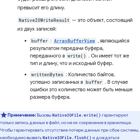
превысит его длину.
NativeIOWriteResult
— это объект, состоящий
из двух записей:
buffer
:
ArrayBufferView
, являющийся
результатом передачи буфера,
переданного в
write()
. Он имеет тот же
тип и длину, что и исходный буфер.
writtenBytes
: Количество байтов,
успешно записанных в
buffer
. В случае
ошибки это количество может быть меньше
размера буфера.
Примечание:
Вызовы
гарантируют
NativeIOFile.write()
только запись данных в файл, но не их сохранение в хранилище.
Чтобы гарантировать отсутствие потери данных при сбое системы,
необходимо вызвать
и дождаться
NativeIOFile.flush()