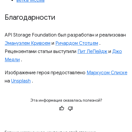
ветка Mozilla
Благодарности
API Storage Foundation был разработан и реализован
Эмануэлем Кривоем
и
Ричардом Стотцем
.
Рецензентами статьи выступили
Пит ЛеПейдж
и
Джо
Медли
.
Изображение героя предоставлено
Маркусом Списке
на
Unsplash
.
Эта информация оказалась полезной?