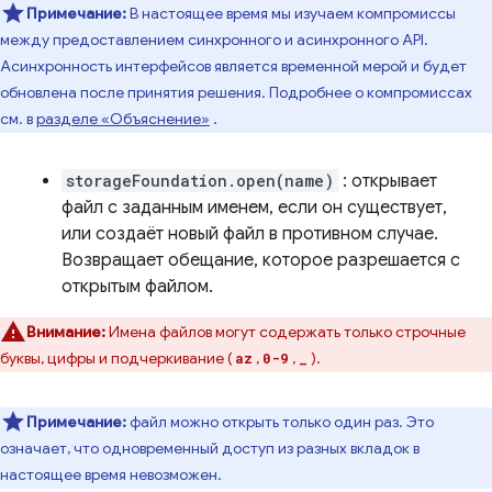
Примечание:
В настоящее время мы изучаем компромиссы
между предоставлением синхронного и асинхронного API.
Асинхронность интерфейсов является временной мерой и будет
обновлена после принятия решения. Подробнее о компромиссах
см. в
разделе «Объяснение»
.
storageFoundation.open(name)
: открывает
файл с заданным именем, если он существует,
или создаёт новый файл в противном случае.
Возвращает обещание, которое разрешается с
открытым файлом.
Внимание:
Имена файлов могут содержать только строчные
буквы, цифры и подчеркивание (
,
,
).
az
0-9
_
Примечание:
файл можно открыть только один раз. Это
означает, что одновременный доступ из разных вкладок в
настоящее время невозможен.