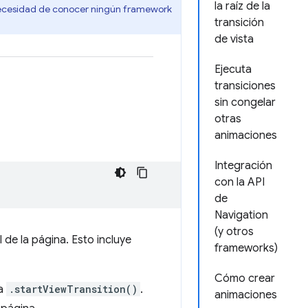
la raíz de la
in necesidad de conocer ningún framework
transición
de vista
Ejecuta
transiciones
sin congelar
otras
animaciones
Integración
con la API
de
Navigation
(y otros
l de la página. Esto incluye
frameworks)
Cómo crear
 a
.startViewTransition()
.
animaciones