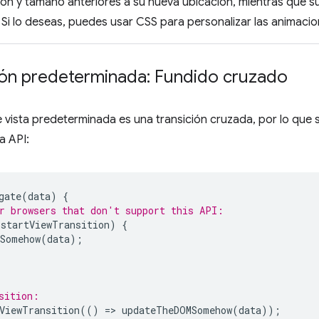
ión y tamaño anteriores a su nueva ubicación, mientras que 
Si lo deseas, puedes usar CSS para personalizar las animacio
ción predeterminada: Fundido cruzado
e vista predeterminada es una transición cruzada, por lo que
a API:
gate
(
data
)
{
r browsers that don't support this API:
.
startViewTransition
)
{
Somehow
(
data
);
sition:
ViewTransition
(()
=
>
updateTheDOMSomehow
(
data
));