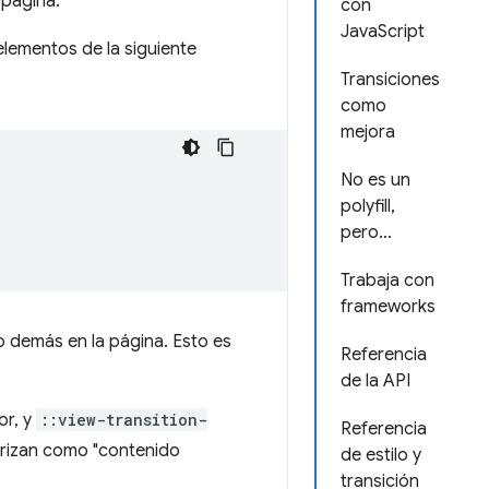
 página.
con
JavaScript
elementos de la siguiente
Transiciones
como
mejora
No es un
polyfill,
pero…
Trabaja con
frameworks
 demás en la página. Esto es
Referencia
de la API
or, y
::view-transition-
Referencia
erizan como "contenido
de estilo y
transición