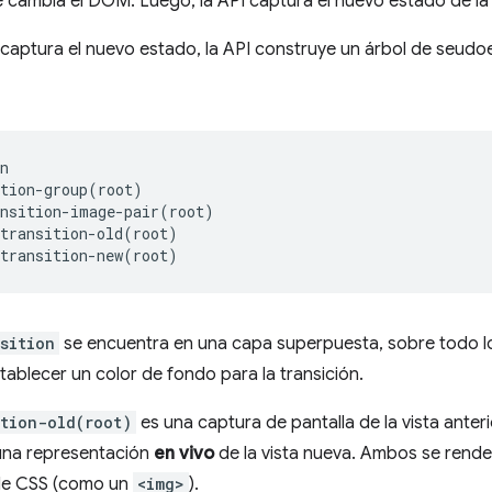
 cambia el DOM. Luego, la API captura el nuevo estado de la
captura el nuevo estado, la API construye un árbol de seudo
n

sition
se encuentra en una capa superpuesta, sobre todo lo
stablecer un color de fondo para la transición.
ition-old(root)
es una captura de pantalla de la vista anteri
una representación
en vivo
de la vista nueva. Ambos se rend
de CSS (como un
<img>
).