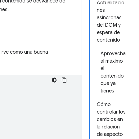
su contenido se desvanece de
Actualizacio
nes.
nes
asíncronas
del DOM y
espera de
contenido
 sirve como una buena
Aprovecha
al máximo
el
contenido
que ya
tienes
Cómo
controlar los
cambios en
la relación
de aspecto