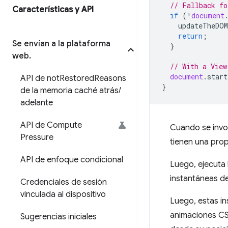
// Fallback fo
Características y API
if
(
!
document
updateTheDOM
return
;
Se envían a la plataforma
}
web
.
// With a View
document
.
start
API de not
Restored
Reasons
}
de la memoria caché atrás
/
adelante
API de Compute
Cuando se invo
Pressure
tienen una pro
API de enfoque condicional
Luego, ejecuta 
instantáneas d
Credenciales de sesión
vinculada al dispositivo
Luego, estas in
animaciones CSS
Sugerencias iniciales