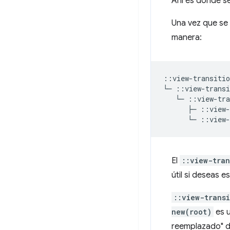
Ahí es donde se
Una vez que se 
manera:
::view-transitio
El
::view-tran
útil si deseas e
::view-trans
new(root)
es 
reemplazado" 