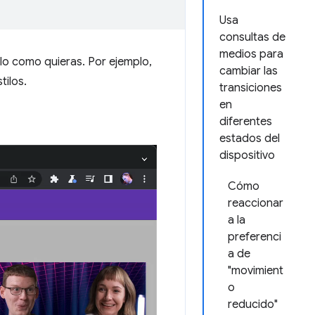
Usa
consultas de
medios para
o como quieras. Por ejemplo,
cambiar las
tilos.
transiciones
en
diferentes
estados del
dispositivo
Cómo
reaccionar
a la
preferenci
a de
"movimient
o
reducido"