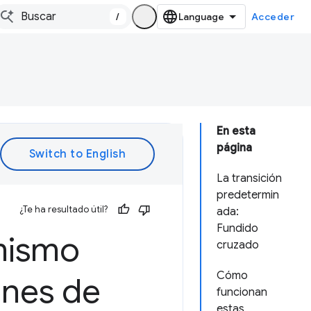
/
Acceder
En esta
página
La transición
predetermin
¿Te ha resultado útil?
ada:
Fundido
 mismo
cruzado
Cómo
ones de
funcionan
estas