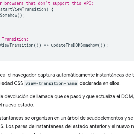
r browsers that don't support this API:
.
startViewTransition
)
{
Somehow
();
 Transition:
ViewTransition
(()
=
>
updateTheDOMSomehow
());
ca, el navegador captura automáticamente instantáneas de 
piedad CSS
view-transition-name
declarada en ellos.
la devolución de llamada que se pasó y que actualiza el DOM
el nuevo estado.
stantáneas se organizan en un árbol de seudoelementos y se 
. Los pares de instantáneas del estado anterior y el nuevo rea