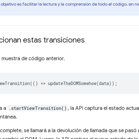
bjetivo es facilitar la lectura y la comprensión de todo el código, s
ionan estas transiciones
 muestra de código anterior.
ewTransition
(()
=
>
updateTheDOMSomehow
(
data
));
a a
.startViewTransition()
, la API captura el estado actua
antánea.
complete, se llamará a la devolución de llamada que se pasó