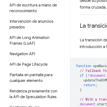
desde su posic
API de escritura a mano de
forma cruzada. 
reconocimiento
Intervención de anuncios
La transi
pesados
API de Long Animation
La transición d
Frames (Lo
AF)
introducción a l
Navigation API
API de Page Lifecycle
function
spaNavi
// Fallback fo
Pantalla en pantalla para
if
(
!
document
updateTheDOM
cualquier elemento
return
;
}
Renderiza previamente con
la API de Speculation Rules
// With a tran
document
.
start