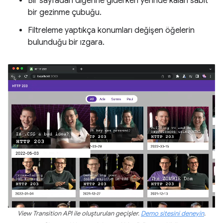
Bir sayfadan diğerine giderken yerinde kalan sabit
bir gezinme çubuğu.
Filtreleme yaptıkça konumları değişen öğelerin
bulunduğu bir ızgara.
View Transition API ile oluşturulan geçişler.
Demo sitesini deneyin
.