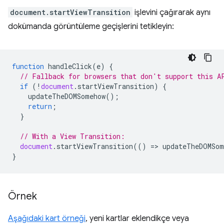
document.startViewTransition
işlevini çağırarak aynı
dokümanda görüntüleme geçişlerini tetikleyin:
function
handleClick
(
e
)
{
// Fallback for browsers that don't support this A
if
(
!
document
.
startViewTransition
)
{
updateTheDOMSomehow
();
return
;
}
// With a View Transition:
document
.
startViewTransition
(()
=
>
updateTheDOMSom
}
Örnek
Aşağıdaki kart örneği
, yeni kartlar eklendikçe veya