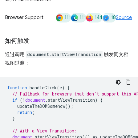
111
111
144
18
Browser Support
Source
如何触发
通过调用
document.startViewTransition
触发同文档
视图过渡：
function
handleClick
(
e
)
{
// Fallback for browsers that don't support this A
if
(
!
document
.
startViewTransition
)
{
updateTheDOMSomehow
();
return
;
}
// With a View Transition:
document
.
startViewTransition
(()
=
>
updateTheDOMSom