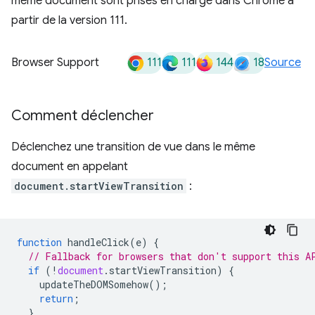
même document sont prises en charge dans Chrome à
partir de la version 111.
111
111
144
18
Browser Support
Source
Comment déclencher
Déclenchez une transition de vue dans le même
document en appelant
document.startViewTransition
:
function
handleClick
(
e
)
{
// Fallback for browsers that don't support this A
if
(
!
document
.
startViewTransition
)
{
updateTheDOMSomehow
();
return
;
}