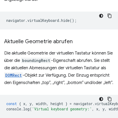
navigator
.
virtualKeyboard
.
hide
();
Aktuelle Geometrie abrufen
Die aktuelle Geometrie der virtuellen Tastatur können Sie
über die
boundingRect
-Eigenschaft abrufen. Sie stellt
die aktuellen Abmessungen der virtuellen Tastatur als
DOMRect
-Objekt zur Verfügung. Der Einzug entspricht
den Eigenschaften „top“, „right“, „bottom“ und/oder „left“.
const
{
x
,
y
,
width
,
height
}
=
navigator
.
virtualKeyb
console
.
log
(
'Virtual keyboard geometry:'
,
x
,
y
,
widt