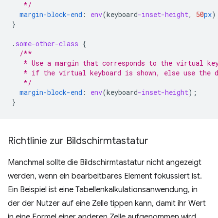
   */
margin-block-end
:
env
(
keyboard
-inset-height
,
50
px
)
}
.
some-other-class
{
/**
   * Use a margin that corresponds to the virtual ke
   * if the virtual keyboard is shown, else use the 
   */
margin-block-end
:
env
(
keyboard
-inset-height
);
}
Richtlinie zur Bildschirmtastatur
Manchmal sollte die Bildschirmtastatur nicht angezeigt
werden, wenn ein bearbeitbares Element fokussiert ist.
Ein Beispiel ist eine Tabellenkalkulationsanwendung, in
der der Nutzer auf eine Zelle tippen kann, damit ihr Wert
in eine Formel einer anderen Zelle aufgenommen wird.