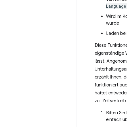
Language
Wird im K
wurde
Laden bei 
Diese Funktione
eigenständige W
lässt. Angenomm
Unterhaltungsan
erzählt Ihnen, 
funktioniert au
hättet entwede
zur Zeitvertrei
Bitten Sie
einfach ü