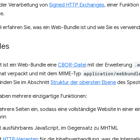
 der Verarbeitung von
Signed HTTP Exchanges
, einer Funktio
e.
el erfahren Sie, was ein Web-Bundle ist und wie Sie es verwen
les
 ist ein Web-Bundle eine
CBOR-Datei
mit der Erweiterung
.
mat verpackt und mit dem MIME-Typ
application/webbundl
inden Sie im Abschnitt
Struktur der obersten Ebene
des Spezif
ben mehrere einzigartige Funktionen:
hrere Seiten ein, sodass eine vollständige Website in einer e
ann
t ausführbares JavaScript, im Gegensatz zu MHTML
t
HTTP-Varianten
für die Inhaltsverhandlung, was die Internat