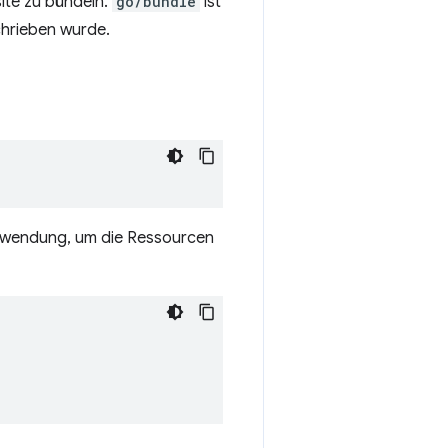
site zu bündeln.
go/bundle
ist
hrieben wurde.
anwendung, um die Ressourcen