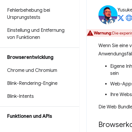
Yusuk
Fehlerbehebung bei
Ursprungstests
Einstellung und Entfernung
Warnung
:Die exper
von Funktionen
Wenn Sie eine v
Anwendungsfälle
Browserentwicklung
Eigene Inh
Chrome und Chromium
sein
Blink-Rendering-Engine
Web-Apps 
Ihre Webs
Blink-Intents
Die Web Bundles
Funktionen und APIs
Browserko