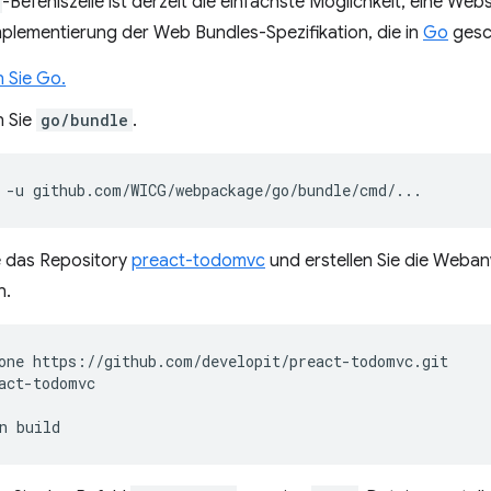
-Befehlszeile ist derzeit die einfachste Möglichkeit, eine Web
plementierung der Web Bundles-Spezifikation, die in
Go
gesc
n Sie Go.
n Sie
go/bundle
.
-u
e das Repository
preact-todomvc
und erstellen Sie die Web
n.
one
act-todomvc

n