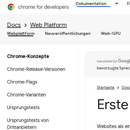
Dokumentation
F
Docs
Web Platform
Webplattform
Neuveröffentlichungen
Web-GPU
Chrome-Konzepte
bevorzugte Sprac
Chrome-Release-Versionen
Chrome-Flags
Startseite
Doc
Chrome-Varianten
Erste
Ursprungstests
Ursprungstests von
Websites als ei
Drittanbietern