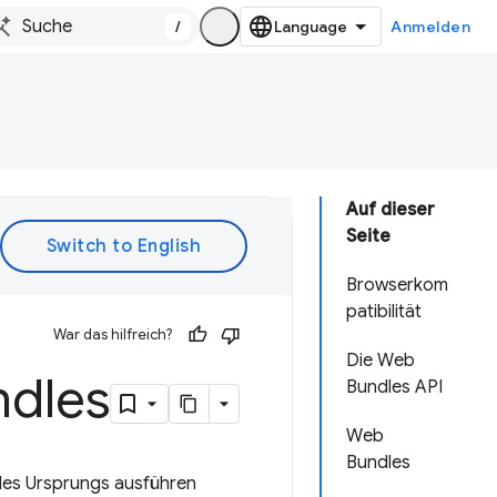
/
Anmelden
Auf dieser
Seite
Browserkom
patibilität
War das hilfreich?
Die Web
ndles
Bundles API
Web
Bundles
 des Ursprungs ausführen