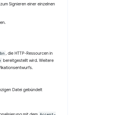
n zum Signieren einer einzelnen
den.
wbn
, die HTTP-Ressourcen in
e
bereitgestellt wird. Weitere
ikationsentwurfs.
inzigen Datei gebündelt
ionalisierung mit dem
Accept-