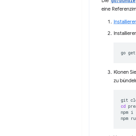
Die
go/bundle
eine Referenzim
Installiere
Installiere
go
get
Klonen Si
zu bündel
git
cl
cd
pre
npm
i

npm
ru