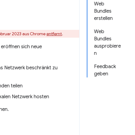
Web
Bundles
erstellen
Web
Februar 2023 aus Chrome
entfernt
.
Bundles
ausprobiere
 eröffnen sich neue
n
Feedback
 das Netzwerk beschränkt zu
geben
den teilen
okalen Netzwerk hosten
nnen.