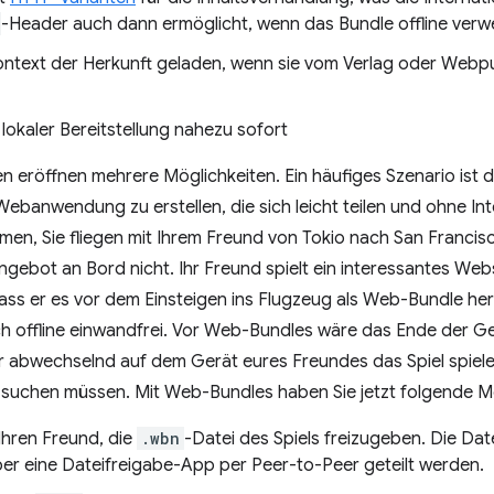
-Header auch dann ermöglicht, wenn das Bundle offline verw
ontext der Herkunft geladen, wenn sie vom Verlag oder Webpub
lokaler Bereitstellung nahezu sofort
n eröffnen mehrere Möglichkeiten. Ein häufiges Szenario ist di
ebanwendung zu erstellen, die sich leicht teilen und ohne I
en, Sie fliegen mit Ihrem Freund von Tokio nach San Francisc
gebot an Bord nicht. Ihr Freund spielt ein interessantes We
dass er es vor dem Einsteigen ins Flugzeug als Web-Bundle her
ch offline einwandfrei. Vor Web-Bundles wäre das Ende der G
r abwechselnd auf dem Gerät eures Freundes das Spiel spiel
b suchen müssen. Mit Web-Bundles haben Sie jetzt folgende M
 Ihren Freund, die
.wbn
-Datei des Spiels freizugeben. Die Dat
ber eine Dateifreigabe-App per Peer-to-Peer geteilt werden.