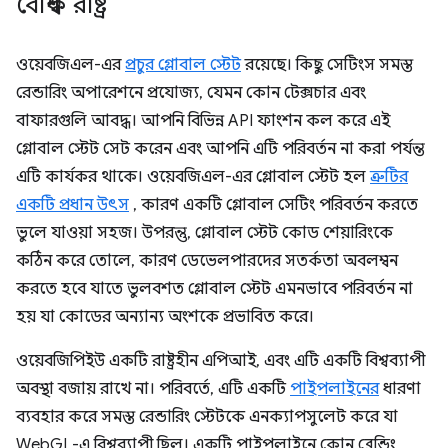
বৈশ্বিক রাষ্ট্র
ওয়েবজিএল-এর
প্রচুর গ্লোবাল স্টেট
রয়েছে। কিছু সেটিংস সমস্ত
রেন্ডারিং অপারেশনে প্রযোজ্য, যেমন কোন টেক্সচার এবং
বাফারগুলি আবদ্ধ। আপনি বিভিন্ন API ফাংশন কল করে এই
গ্লোবাল স্টেট সেট করেন এবং আপনি এটি পরিবর্তন না করা পর্যন্ত
এটি কার্যকর থাকে। ওয়েবজিএল-এর গ্লোবাল স্টেট হল
ত্রুটির
একটি প্রধান উৎস
, কারণ একটি গ্লোবাল সেটিং পরিবর্তন করতে
ভুলে যাওয়া সহজ। উপরন্তু, গ্লোবাল স্টেট কোড শেয়ারিংকে
কঠিন করে তোলে, কারণ ডেভেলপারদের সতর্কতা অবলম্বন
করতে হবে যাতে ভুলবশত গ্লোবাল স্টেট এমনভাবে পরিবর্তন না
হয় যা কোডের অন্যান্য অংশকে প্রভাবিত করে।
ওয়েবজিপিইউ একটি রাষ্ট্রহীন এপিআই, এবং এটি একটি বিশ্বব্যাপী
অবস্থা বজায় রাখে না। পরিবর্তে, এটি একটি
পাইপলাইনের
ধারণা
ব্যবহার করে সমস্ত রেন্ডারিং স্টেটকে এনক্যাপসুলেট করে যা
WebGL-এ বিশ্বব্যাপী ছিল। একটি পাইপলাইনে কোন ব্লেন্ডিং,