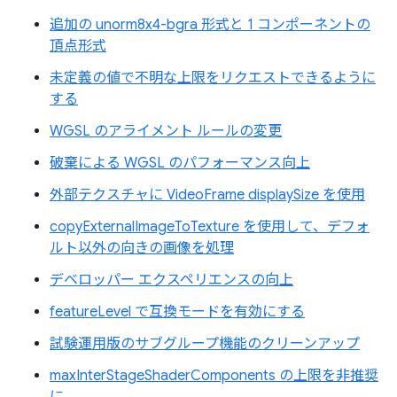
追加の unorm8x4-bgra 形式と 1 コンポーネントの
頂点形式
未定義の値で不明な上限をリクエストできるように
する
WGSL のアライメント ルールの変更
破棄による WGSL のパフォーマンス向上
外部テクスチャに VideoFrame displaySize を使用
copyExternalImageToTexture を使用して、デフォ
ルト以外の向きの画像を処理
デベロッパー エクスペリエンスの向上
featureLevel で互換モードを有効にする
試験運用版のサブグループ機能のクリーンアップ
maxInterStageShaderComponents の上限を非推奨