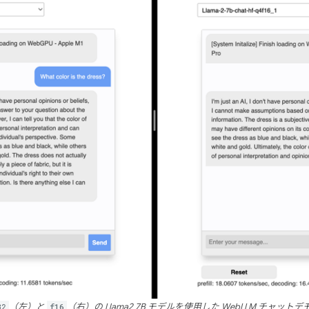
32
（左）と
f16
（右）の Llama2 7B モデルを使用した WebLLM チャットデ