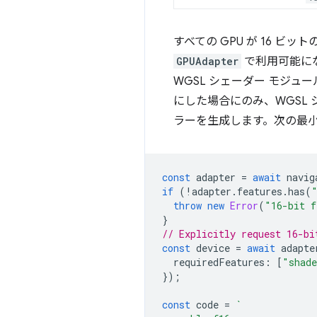
すべての GPU が 16 
GPUAdapter
で利用可能に
WGSL シェーダー モジ
にした場合にのみ、WGSL
ラーを生成します。次の最
const
adapter
=
await
navig
if
(
!
adapter
.
features
.
has
(
throw
new
Error
(
"16-bit f
}
// Explicitly request 16-bi
const
device
=
await
adapte
requiredFeatures
:
[
"shade
});
const
code
=
`