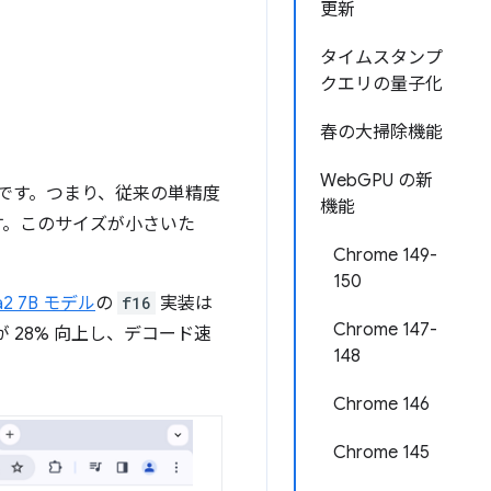
更新
タイムスタンプ
クエリの量子化
春の大掃除機能
WebGPU の新
セットです。つまり、従来の単精度
機能
ます。このサイズが小さいた
Chrome 149-
150
a2 7B モデル
の
f16
実装は
Chrome 147-
28% 向上し、デコード速
148
Chrome 146
Chrome 145