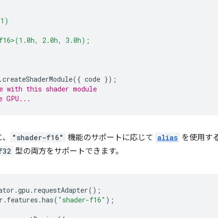
(1)
f16>(1.0h, 2.0h, 3.0h);
.
createShaderModule
({
code
});
e with this shader module
e GPU...
に、
"shader-f16"
機能のサポートに応じて
alias
を使用する
f32
型の両方をサポートできます。
ator
.
gpu
.
requestAdapter
();
r
.
features
.
has
(
"shader-f16"
);