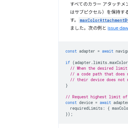
すべてのカラー アタッチメ
はサブピクセル）を保持する
す。
maxColorAttachmentB
ました。次の例と
issue da
const
adapter
=
await
navig
if
(
adapter
.
limits
.
maxColor
// When the desired limit
// a code path that does 
// their device does not 
}
// Request highest limit of
const
device
=
await
adapte
requiredLimits
:
{
maxCol
});