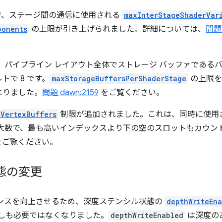
で、ステージ間の通信に使用される
maxInterStageShaderVar
ponents
の上限が引き上げられました。詳細については、
問題 
、パイプライン レイアウト全体でストレージ バッファであるバ
で 8 です。
maxStorageBuffersPerShaderStage
の上限を
なりました。
問題 dawn:2159
をご覧ください。
sVertexBuffers
制限が追加されました。これは、同時に使用
最大数で、最も高いインデックスより下の空のスロットもカウン
をご覧ください。
態の変更
エンスを向上させるため、深度ステンシル状態の
depthWriteEn
しも必要ではなくなりました。
depthWriteEnabled
は深度の