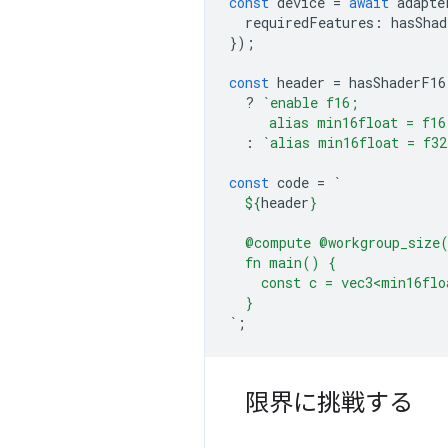
const
device
=
await
adapte
requiredFeatures
:
hasShad
});
const
header
=
hasShaderF16
?
`enable f16;
     alias min16float = f16
:
`alias min16float = f32
const
code
=
`
${
header
}
  @compute @workgroup_size
  fn main() {
    const c = vec3<min16flo
  }
`
;
限界に挑戦する