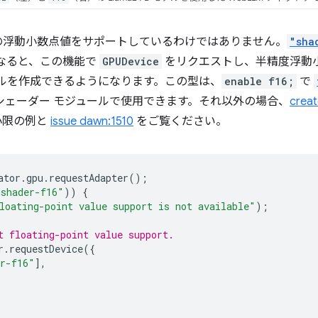
ビットの浮動小数点値をサポートしているわけではありません。
"sha
なると、この機能で
GPUDevice
をリクエストし、半精度浮動
ュールを作成できるようになります。この型は、
enable f16;
で
 シェーダー モジュールで使用できます。それ以外の場合、
crea
小限の例と
issue dawn:1510
をご覧ください。
ator
.
gpu
.
requestAdapter
();
"shader-f16"
))
{
loating-point value support is not available"
);
t floating-point value support.
r
.
requestDevice
({
r-f16"
],