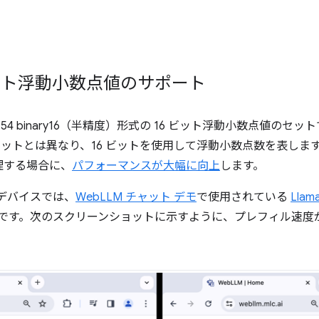
 ビット浮動小数点値のサポート
-754 binary16（半精度）形式の 16 ビット浮動小数点値の
2 ビットとは異なり、16 ビットを使用して浮動小数点数を表し
理する場合に、
パフォーマンスが大幅に向上
します。
o デバイスでは、
WebLLM チャット デモ
で使用されている
Llam
す。次のスクリーンショットに示すように、プレフィル速度が 