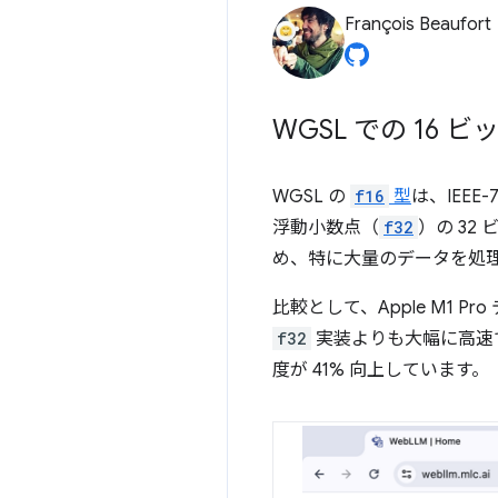
François Beaufort
WGSL での 16
WGSL の
f16
型
は、IEEE
浮動小数点（
f32
）の 3
め、特に大量のデータを処
比較として、Apple M1 Pr
f32
実装よりも大幅に高速で
度が 41% 向上しています。