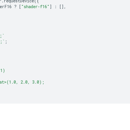
r
.
requestDevice
({
erF16
?
[
"shader-f16"
]
:
[],
;`
;`
;
(1)
at>(1.0, 2.0, 3.0);