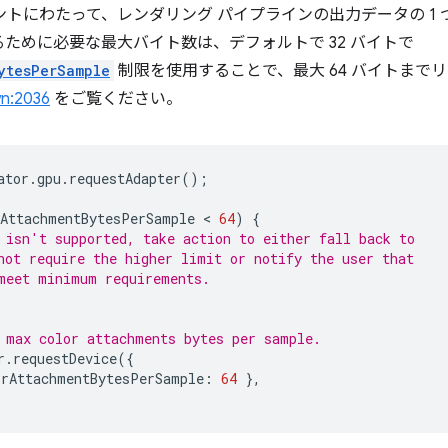
ントにわたって、レンダリング パイプラインの出力データの 1
ために必要な最大バイト数は、デフォルトで 32 バイトで
ytesPerSample
制限を使用することで、最大 64 バイトまで
wn:2036
をご覧ください。
ator
.
gpu
.
requestAdapter
();
AttachmentBytesPerSample
 < 
64
)
{
 isn't supported, take action to either fall back to
not require the higher limit or notify the user that
meet minimum requirements.
 max color attachments bytes per sample.
r
.
requestDevice
({
orAttachmentBytesPerSample
:
64
},