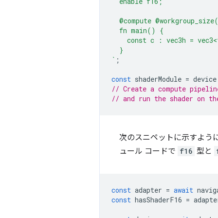
  enable f16;
  @compute @workgroup_size
  fn main() {
    const c : vec3h = vec3<
  }
`
;
const
shaderModule
=
device
// Create a compute pipelin
// and run the shader on th
次のスニペットに示すよう
ュール コードで
f16
型と
const
adapter
=
await
navig
const
hasShaderF16
=
adapte