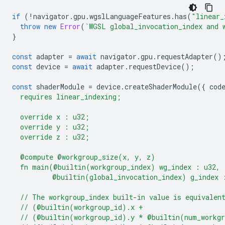
if
(
!
navigator
.
gpu
.
wgslLanguageFeatures
.
has
(
"linear_
throw
new
Error
(
`WGSL global_invocation_index and 
}
const
adapter
=
await
navigator
.
gpu
.
requestAdapter
()
const
device
=
await
adapter
.
requestDevice
();
const
shaderModule
=
device
.
createShaderModule
({
cod
  requires linear_indexing;
  override x : u32;
  override y : u32;
  override z : u32;
  @compute @workgroup_size(x, y, z)
  fn main(@builtin(workgroup_index) wg_index : u32,
          @builtin(global_invocation_index) g_index 
  // The workgroup_index built-in value is equivalen
  // (@builtin(workgroup_id).x +
  // (@builtin(workgroup_id).y * @builtin(num_workg