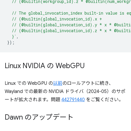
  // (@builtin(workgroup_id).z * @builtin(num_workg
  // The global_invocation_index built-in value is e
  // (@builtin(global_invocation_id).x +
  // (@builtin(global_invocation_id).y * x * @built
  // (@builtin(global_invocation_id).z * x * @built
  }`
,
});
Linux NVIDIA の Web
GPU
Linux での WebGPU の
以前
のロールアウトに続き、
Wayland での最新の NVIDIA ドライバ（2024-05）のサポ
ートが拡大されます。問題
442791440
をご覧ください。
Dawn のアップデート