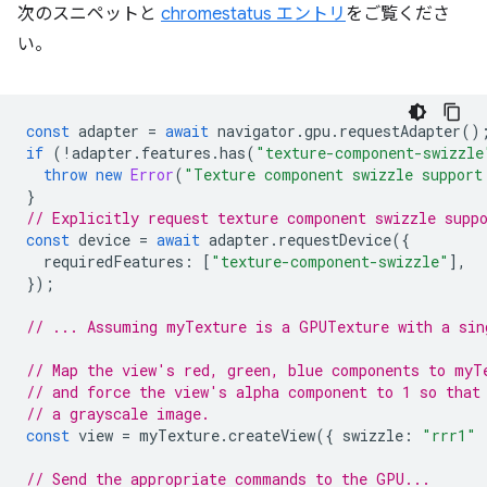
次のスニペットと
chromestatus エントリ
をご覧くださ
い。
const
adapter
=
await
navigator
.
gpu
.
requestAdapter
()
if
(
!
adapter
.
features
.
has
(
"texture-component-swizzle
throw
new
Error
(
"Texture component swizzle support
}
// Explicitly request texture component swizzle supp
const
device
=
await
adapter
.
requestDevice
({
requiredFeatures
:
[
"texture-component-swizzle"
],
});
// ... Assuming myTexture is a GPUTexture with a sin
// Map the view's red, green, blue components to myT
// and force the view's alpha component to 1 so that
// a grayscale image.
const
view
=
myTexture
.
createView
({
swizzle
:
"rrr1"
// Send the appropriate commands to the GPU...