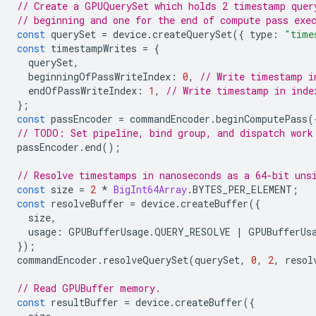
// Create a GPUQuerySet which holds 2 timestamp quer
// beginning and one for the end of compute pass exe
const
querySet
=
device
.
createQuerySet
({
type
:
"time
const
timestampWrites
=
{
querySet
,
beginningOfPassWriteIndex
:
0
,
// Write timestamp i
endOfPassWriteIndex
:
1
,
// Write timestamp in inde
};
const
passEncoder
=
commandEncoder
.
beginComputePass
(
// TODO: Set pipeline, bind group, and dispatch work
passEncoder
.
end
();
// Resolve timestamps in nanoseconds as a 64-bit uns
const
size
=
2
*
BigInt64Array
.
BYTES_PER_ELEMENT
;
const
resolveBuffer
=
device
.
createBuffer
({
size
,
usage
:
GPUBufferUsage
.
QUERY_RESOLVE
|
GPUBufferUs
});
commandEncoder
.
resolveQuerySet
(
querySet
,
0
,
2
,
resol
// Read GPUBuffer memory.
const
resultBuffer
=
device
.
createBuffer
({