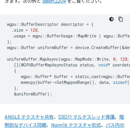
きます。次の例と
dawn:2204
をご覧ください。
wgpu
::
BufferDescriptor
descriptor
=
{
.
size
=
128
,
.
usage
=
wgpu
::
BufferUsage
::
MapWrite
|
wgpu
::
Buffe
};
wgpu
::
Buffer
uniformBuffer
=
device
.
CreateBuffer
(
&
de
uniformBuffer
.
MapAsync
(
wgpu
::
MapMode
::
Write
,
0
,
128
,
[](
WGPUBufferMapAsyncStatus
status
,
void
*
userdat
{
wgpu
::
Buffer
*
buffer
=
static_cast<wgpu
::
Buffe
memcpy
(
buffer
-
>
GetMappedRange
(),
data
,
sizeof
(
},
&
uniformBuffer
);
ANGLE テクスチャ共有
、
D3D11 マルチスレッド保護
、
暗
黙的なデバイス同期
、
Norm16 テクスチャ形式
、
パス内の