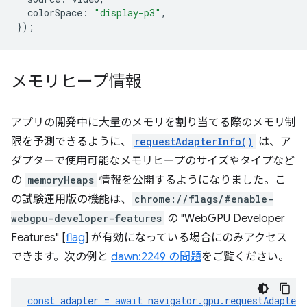
colorSpace
:
"display-p3"
,
});
メモリヒープ情報
アプリの開発中に大量のメモリを割り当てる際のメモリ制
限を予測できるように、
requestAdapterInfo()
は、ア
ダプターで使用可能なメモリヒープのサイズやタイプなど
の
memoryHeaps
情報を公開するようになりました。こ
の試験運用版の機能は、
chrome://flags/#enable-
webgpu-developer-features
の "WebGPU Developer
Features" [
flag
] が有効になっている場合にのみアクセス
できます。次の例と
dawn:2249 の問題
をご覧ください。
const
adapter
=
await
navigator
.
gpu
.
requestAdapter