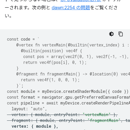
ーされます。次の例と
dawn:2254 の問題
をご覧くださ
い。
const
code
=
`
    @vertex fn vertexMain(@builtin(vertex_index) i :
      @builtin(position) vec4f {
       const pos = array(vec2f(0, 1), vec2f(-1, -1),
       return vec4f(pos[i], 0, 1);
    }
    @fragment fn fragmentMain() -> @location(0) vec4
      return vec4f(1, 0, 0, 1);
    }`
;
const
module
=
myDevice
.
createShaderModule
({
code
})
const
format
=
navigator
.
gpu
.
getPreferredCanvasForma
const
pipeline
=
await
myDevice
.
createRenderPipeline
layout
:
"auto"
,
vertex
:
{
module
,
entryPoint
:
"vertexMain"
},
fragment
:
{
module
,
entryPoint
:
"fragmentMain"
,
ta
vertex
:
{
module
},