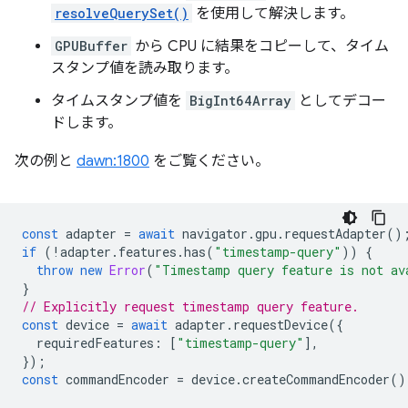
resolveQuerySet()
を使用して解決します。
GPUBuffer
から CPU に結果をコピーして、タイム
スタンプ値を読み取ります。
タイムスタンプ値を
BigInt64Array
としてデコー
ドします。
次の例と
dawn:1800
をご覧ください。
const
adapter
=
await
navigator
.
gpu
.
requestAdapter
()
if
(
!
adapter
.
features
.
has
(
"timestamp-query"
))
{
throw
new
Error
(
"Timestamp query feature is not av
}
// Explicitly request timestamp query feature.
const
device
=
await
adapter
.
requestDevice
({
requiredFeatures
:
[
"timestamp-query"
],
});
const
commandEncoder
=
device
.
createCommandEncoder
()