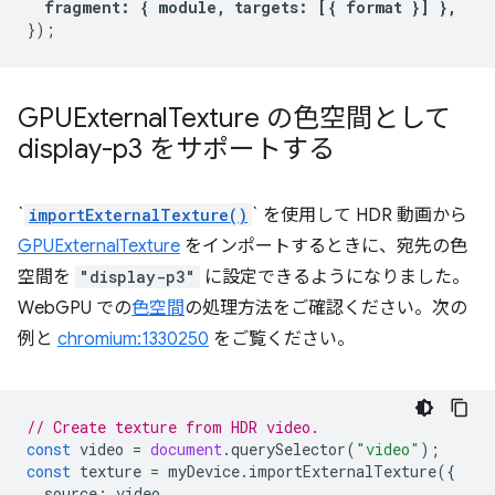
fragment
:
{
module
,
targets
:
[{
format
}]
},
});
GPUExternal
Texture の色空間として
display-p3 をサポートする
`
importExternalTexture()
` を使用して HDR 動画から
GPUExternalTexture
をインポートするときに、宛先の色
空間を
"display-p3"
に設定できるようになりました。
WebGPU での
色空間
の処理方法をご確認ください。次の
例と
chromium:1330250
をご覧ください。
// Create texture from HDR video.
const
video
=
document
.
querySelector
(
"video"
);
const
texture
=
myDevice
.
importExternalTexture
({
source
:
video
,