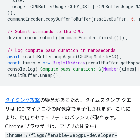
size
,
usage
:
GPUBufferUsage
.
COPY_DST
|
GPUBufferUsage
.
M
});
commandEncoder
.
copyBufferToBuffer
(
resolveBuffer
,
0
,
// Submit commands to the GPU.
device
.
queue
.
submit
([
commandEncoder
.
finish
()]);
// Log compute pass duration in nanoseconds.
await
resultBuffer
.
mapAsync
(
GPUMapMode
.
READ
);
const
times
=
new
BigInt64Array
(
resultBuffer
.
getMapp
console
.
log
(
`Compute pass duration: 
${
Number
(
times
[
1
resultBuffer
.
unmap
();
タイミング攻撃
の懸念があるため、タイムスタンプ クエ
リは 100 マイクロ秒の解像度で量子化されます。これに
より、精度とセキュリティのバランスが取れます。
Chrome ブラウザでは、アプリの開発中に
chrome://flags/#enable-webgpu-developer-