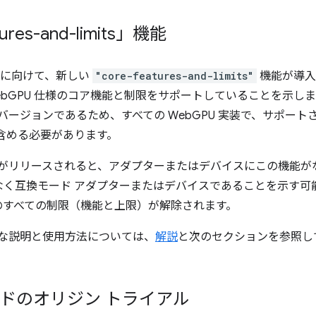
res-and-limits」機能
ードに向けて、新しい
"core-features-and-limits"
機能が導入
ebGPU 仕様のコア機能と制限をサポートしていることを示し
なバージョンであるため、すべての WebGPU 実装で、サポー
含める必要があります。
ードがリリースされると、アダプターまたはデバイスにこの機能が
なく互換モード アダプターまたはデバイスであることを示す可
のすべての制限（機能と上限）が解除されます。
詳細な説明と使用方法については、
解説
と次のセクションを参照し
。
ードのオリジン トライアル