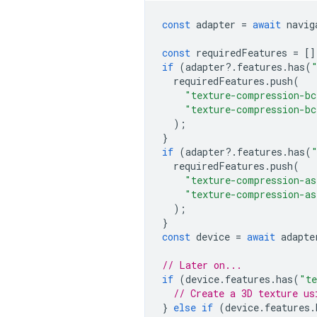
const
adapter
=
await
navig
const
requiredFeatures
=
[]
if
(
adapter
?
.
features
.
has
(
requiredFeatures
.
push
(
"texture-compression-bc
"texture-compression-bc
);
}
if
(
adapter
?
.
features
.
has
(
requiredFeatures
.
push
(
"texture-compression-as
"texture-compression-as
);
}
const
device
=
await
adapte
// Later on...
if
(
device
.
features
.
has
(
"te
// Create a 3D texture us
}
else
if
(
device
.
features
.