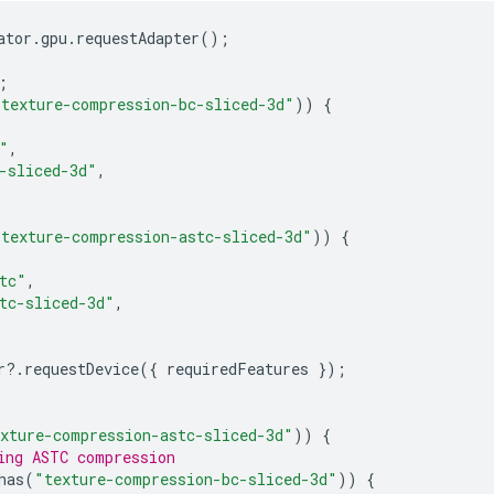
ator
.
gpu
.
requestAdapter
();
;
"texture-compression-bc-sliced-3d"
))
{
"
,
-sliced-3d"
,
"texture-compression-astc-sliced-3d"
))
{
tc"
,
tc-sliced-3d"
,
r
?
.
requestDevice
({
requiredFeatures
});
xture-compression-astc-sliced-3d"
))
{
ing ASTC compression
has
(
"texture-compression-bc-sliced-3d"
))
{