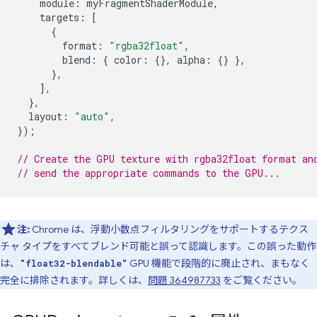
module
:
myFragmentShaderModule
,
targets
:
[
{
format
:
"rgba32float"
,
blend
:
{
color
:
{},
alpha
:
{}
},
},
],
},
layout
:
"auto"
,
});
// Create the GPU texture with rgba32float format an
// send the appropriate commands to the GPU...
注:
Chrome は、浮動小数点フィルタリングをサポートするテクス
チャ タイプをすべてブレンド可能と誤って認識します。この誤った動作
は、
GPU 機能で段階的に廃止され、まもなく
"float32-blendable"
完全に排除されます。詳しくは、
問題 364987733
をご覧ください。