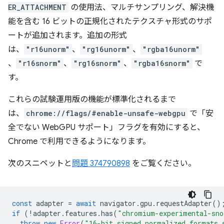
ER_ATTACHMENT
の使用法、マルチサンプリング、解決機
能を含む 16 ビットの正規化されたテクスチャ形式のサポ
ートが追加されます。追加の形式
は、
"r16unorm"
、
"rg16unorm"
、
"rgba16unorm"
、
"r16snorm"
、
"rg16snorm"
、
"rgba16snorm"
で
す。
これらの試験運用版の機能が標準化されるまで
は、
chrome://flags/#enable-unsafe-webgpu
で「安
全でない WebGPU サポート」フラグを有効にすると、
Chrome で利用できるようになります。
次のスニペットと
問題 374790898
をご覧ください。
const
adapter
=
await
navigator
.
gpu
.
requestAdapter
()
if
(
!
adapter
.
features
.
has
(
"chromium-experimental-sno
throw
new
Error
(
"16-bit signed normalized formats 