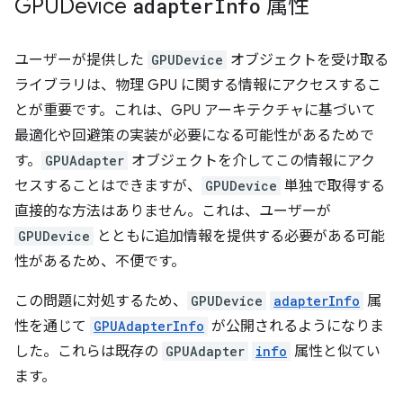
GPUDevice
adapter
Info
属性
ユーザーが提供した
GPUDevice
オブジェクトを受け取る
ライブラリは、物理 GPU に関する情報にアクセスするこ
とが重要です。これは、GPU アーキテクチャに基づいて
最適化や回避策の実装が必要になる可能性があるためで
す。
GPUAdapter
オブジェクトを介してこの情報にアク
セスすることはできますが、
GPUDevice
単独で取得する
直接的な方法はありません。これは、ユーザーが
GPUDevice
とともに追加情報を提供する必要がある可能
性があるため、不便です。
この問題に対処するため、
GPUDevice
adapterInfo
属
性を通じて
GPUAdapterInfo
が公開されるようになりま
した。これらは既存の
GPUAdapter
info
属性と似てい
ます。