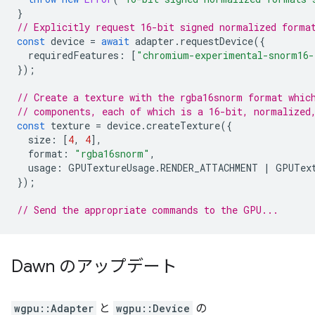
}
// Explicitly request 16-bit signed normalized forma
const
device
=
await
adapter
.
requestDevice
({
requiredFeatures
:
[
"chromium-experimental-snorm16-
});
// Create a texture with the rgba16snorm format whic
// components, each of which is a 16-bit, normalized
const
texture
=
device
.
createTexture
({
size
:
[
4
,
4
],
format
:
"rgba16snorm"
,
usage
:
GPUTextureUsage
.
RENDER_ATTACHMENT
|
GPUTex
});
// Send the appropriate commands to the GPU...
Dawn のアップデート
wgpu::Adapter
と
wgpu::Device
の