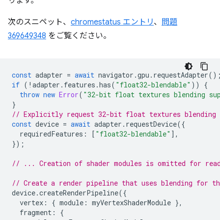
ります。
次のスニペット、
chromestatus エントリ
、
問題
369649348
をご覧ください。
const
adapter
=
await
navigator
.
gpu
.
requestAdapter
()
if
(
!
adapter
.
features
.
has
(
"float32-blendable"
))
{
throw
new
Error
(
"32-bit float textures blending su
}
// Explicitly request 32-bit float textures blending 
const
device
=
await
adapter
.
requestDevice
({
requiredFeatures
:
[
"float32-blendable"
],
});
// ... Creation of shader modules is omitted for rea
// Create a render pipeline that uses blending for t
device
.
createRenderPipeline
({
vertex
:
{
module
:
myVertexShaderModule
},
fragment
:
{