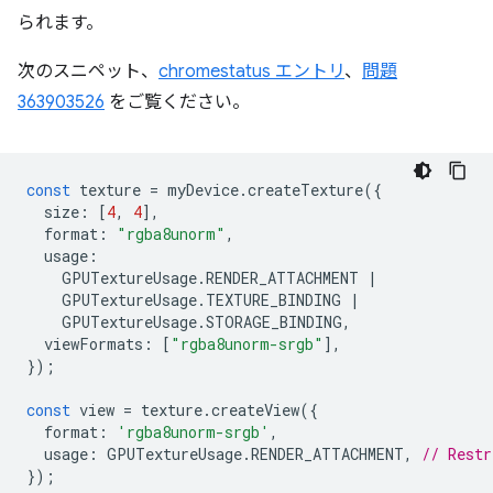
られます。
次のスニペット、
chromestatus エントリ
、
問題
363903526
をご覧ください。
const
texture
=
myDevice
.
createTexture
({
size
:
[
4
,
4
],
format
:
"rgba8unorm"
,
usage
:
GPUTextureUsage
.
RENDER_ATTACHMENT
|
GPUTextureUsage
.
TEXTURE_BINDING
|
GPUTextureUsage
.
STORAGE_BINDING
,
viewFormats
:
[
"rgba8unorm-srgb"
],
});
const
view
=
texture
.
createView
({
format
:
'rgba8unorm-srgb'
,
usage
:
GPUTextureUsage
.
RENDER_ATTACHMENT
,
// Restr
});