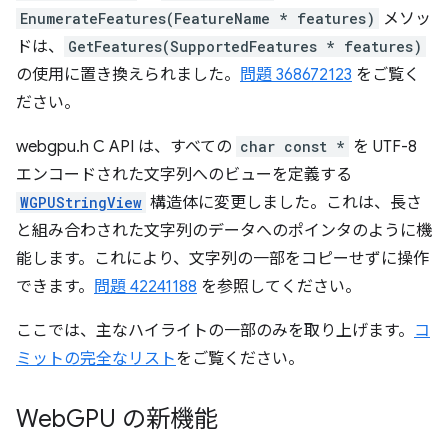
EnumerateFeatures(FeatureName * features)
メソッ
ドは、
GetFeatures(SupportedFeatures * features)
の使用に置き換えられました。
問題 368672123
をご覧く
ださい。
webgpu.h C API は、すべての
char const *
を UTF-8
エンコードされた文字列へのビューを定義する
WGPUStringView
構造体に変更しました。これは、長さ
と組み合わされた文字列のデータへのポインタのように機
能します。これにより、文字列の一部をコピーせずに操作
できます。
問題 42241188
を参照してください。
ここでは、主なハイライトの一部のみを取り上げます。
コ
ミットの完全なリスト
をご覧ください。
Web
GPU の新機能