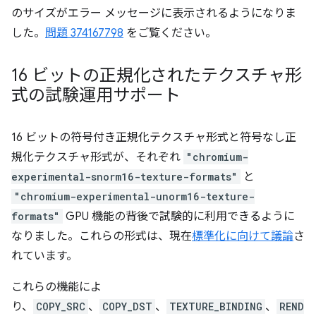
のサイズがエラー メッセージに表示されるようになりま
した。
問題 374167798
をご覧ください。
16 ビットの正規化されたテクスチャ形
式の試験運用サポート
16 ビットの符号付き正規化テクスチャ形式と符号なし正
規化テクスチャ形式が、それぞれ
"chromium-
experimental-snorm16-texture-formats"
と
"chromium-experimental-unorm16-texture-
formats"
GPU 機能の背後で試験的に利用できるように
なりました。これらの形式は、現在
標準化に向けて議論
さ
れています。
これらの機能によ
り、
COPY_SRC
、
COPY_DST
、
TEXTURE_BINDING
、
REND