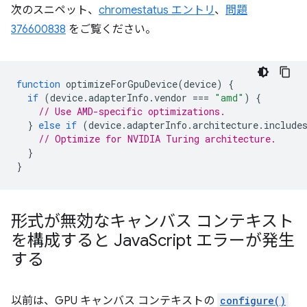
次のスニペット、
chromestatus エントリ
、
問題
376600838
をご覧ください。
function
optimizeForGpuDevice
(
device
)
{
if
(
device
.
adapterInfo
.
vendor
===
"amd"
)
{
// Use AMD-specific optimizations.
}
else
if
(
device
.
adapterInfo
.
architecture
.
include
// Optimize for NVIDIA Turing architecture.
}
}
形式が無効なキャンバス コンテキスト
を構成すると Java
Script エラーが発生
する
以前は、GPU キャンバス コンテキストの
configure()