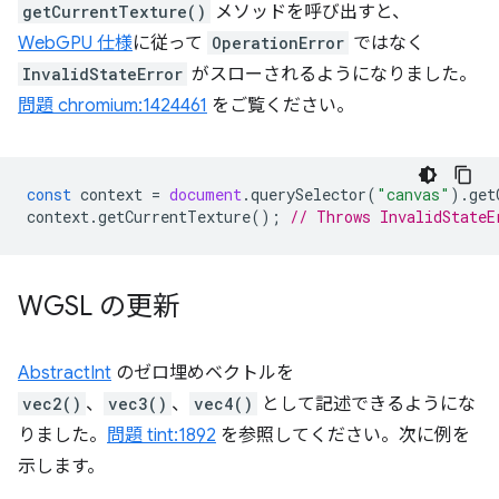
getCurrentTexture()
メソッドを呼び出すと、
WebGPU 仕様
に従って
OperationError
ではなく
InvalidStateError
がスローされるようになりました。
問題 chromium:1424461
をご覧ください。
const
context
=
document
.
querySelector
(
"canvas"
).
get
context
.
getCurrentTexture
();
// Throws InvalidStateE
WGSL の更新
AbstractInt
のゼロ埋めベクトルを
vec2()
、
vec3()
、
vec4()
として記述できるようにな
りました。
問題 tint:1892
を参照してください。次に例を
示します。