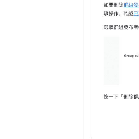
如要刪除
群組發
驟操作。確認
已
選取群組發布者
按一下「刪除群