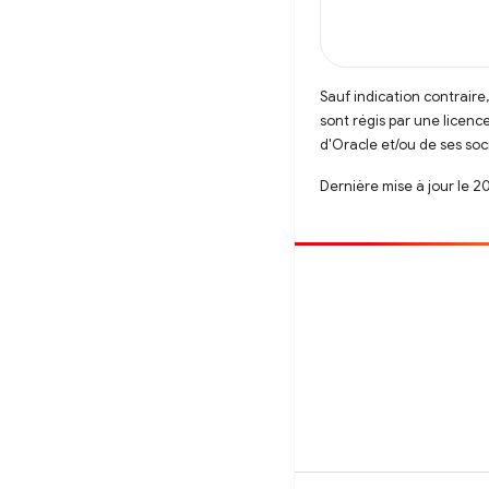
Sauf indication contraire
sont régis par une licenc
d'Oracle et/ou de ses soci
Dernière mise à jour le 2
Contribuer
Signaler un bug
Afficher les questions en suspens