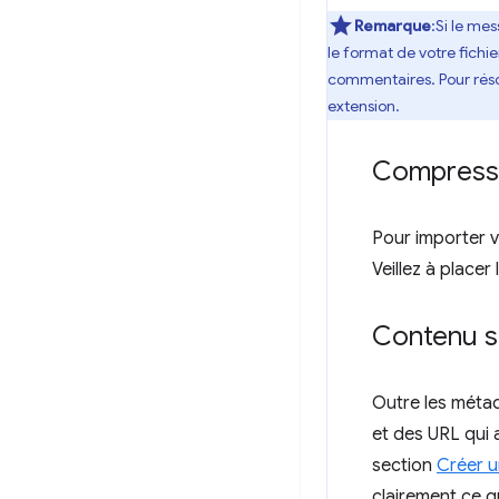
Remarque
:Si le me
le format de votre fichi
commentaires. Pour réso
extension.
Compresser
Pour importer v
Veillez à placer
Contenu su
Outre les méta
et des URL qui 
section
Créer u
clairement ce qu