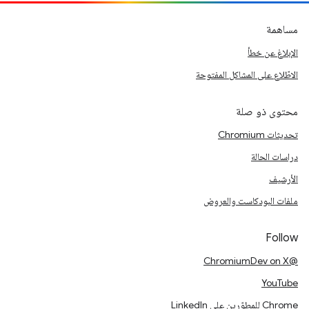
مساهمة
الإبلاغ عن خطأ
الاطّلاع على المشاكل المفتوحة
محتوى ذو صلة
تحديثات Chromium
دراسات الحالة
الأرشيف
ملفات البودكاست والعروض
Follow
@ChromiumDev on X
YouTube
Chrome للمطوّرين على LinkedIn