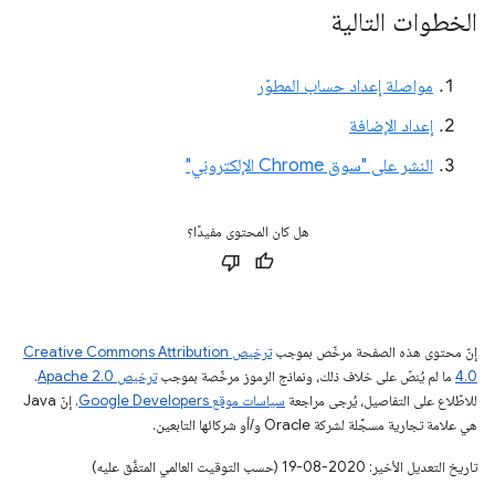
الخطوات التالية
مواصلة إعداد حساب المطوّر
إعداد الإضافة
النشر على "سوق Chrome الإلكتروني"
هل كان المحتوى مفيدًا؟
إنّ محتوى هذه الصفحة مرخّص بموجب
ترخيص Creative Commons Attribution
4.0‏
ما لم يُنصّ على خلاف ذلك، ونماذج الرموز مرخّصة بموجب
ترخيص Apache 2.0‏
.
للاطّلاع على التفاصيل، يُرجى مراجعة
سياسات موقع Google Developers‏
. إنّ Java
هي علامة تجارية مسجَّلة لشركة Oracle و/أو شركائها التابعين.
تاريخ التعديل الأخير: 2020-08-19 (حسب التوقيت العالمي المتفَّق عليه)