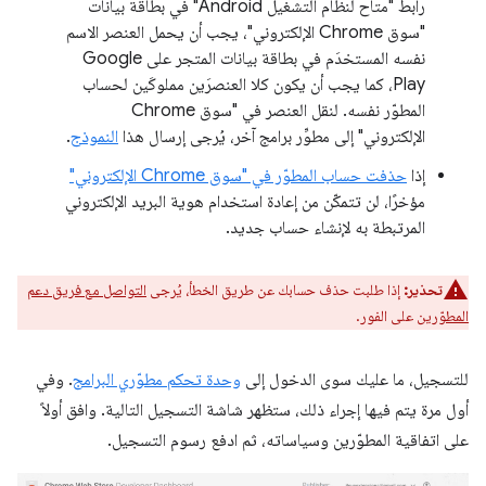
رابط "متاح لنظام التشغيل Android" في بطاقة بيانات
"سوق Chrome الإلكتروني"، يجب أن يحمل العنصر الاسم
نفسه المستخدَم في بطاقة بيانات المتجر على Google
Play، كما يجب أن يكون كلا العنصرَين مملوكَين لحساب
المطوّر نفسه. لنقل العنصر في "سوق Chrome
الإلكتروني" إلى مطوِّر برامج آخر، يُرجى إرسال هذا
النموذج
.
إذا
حذفت حساب المطوّر في "سوق Chrome الإلكتروني"
مؤخرًا، لن تتمكّن من إعادة استخدام هوية البريد الإلكتروني
المرتبطة به لإنشاء حساب جديد.
تحذير:
إذا طلبت حذف حسابك عن طريق الخطأ، يُرجى
التواصل مع فريق دعم
المطوّرين
على الفور.
للتسجيل، ما عليك سوى الدخول إلى
وحدة تحكم مطوّري البرامج
. وفي
أول مرة يتم فيها إجراء ذلك، ستظهر شاشة التسجيل التالية. وافق أولاً
على اتفاقية المطوّرين وسياساته، ثم ادفع رسوم التسجيل.