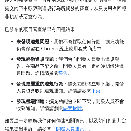
序之外接受審查。可能的原因包括但不限於定期審查、在新
提交內容中觀察到違規行為所觸發的審查，以及使用者回報
非預期或惡意行為。
已發布的項目審查結果有四種結果：
未發現違規問題
：我們不會採取任何行動。擴充功能
仍會保留在 Chrome 線上應用程式商店中。
發現輕微違規問題：
我們會向開發人員發出違規警
告。在商品下架之前，開發人員有一定的時間解決違
規問題。詳情請參閱
警告
。
發現更嚴重的違規行為：
擴充功能將立即下架，開發
人員也會收到違規通知。詳情請參閱
下架
。
發現極端問題：
擴充功能會立即下架，開發人員
不會
收到通知。詳情請參閱
惡意軟體
。
如要進一步瞭解我們如何傳達相關資訊，以及如何針對判定
結果提出申訴，請參閱「
開發人員通訊
」。