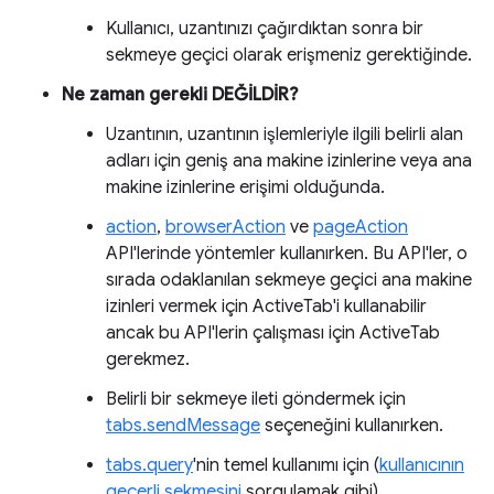
Kullanıcı, uzantınızı çağırdıktan sonra bir
sekmeye geçici olarak erişmeniz gerektiğinde.
Ne zaman gerekli DEĞİLDİR?
Uzantının, uzantının işlemleriyle ilgili belirli alan
adları için geniş ana makine izinlerine veya ana
makine izinlerine erişimi olduğunda.
action
,
browserAction
ve
pageAction
API'lerinde yöntemler kullanırken. Bu API'ler, o
sırada odaklanılan sekmeye geçici ana makine
izinleri vermek için ActiveTab'i kullanabilir
ancak bu API'lerin çalışması için ActiveTab
gerekmez.
Belirli bir sekmeye ileti göndermek için
tabs.sendMessage
seçeneğini kullanırken.
tabs.query
'nin temel kullanımı için (
kullanıcının
geçerli sekmesini
sorgulamak gibi).