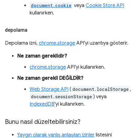
document.cookie
veya
Cookie Store API
kullanırken.
depolama
Depolama izni,
chrome.storage
API'yi uzantıya gösterir.
Ne zaman gereklidir?
chrome.storage
API'yi kullanırken.
Ne zaman gerekli DEĞİLDİR?
Web Storage API
(
document.localStorage
,
document.sessionStorage
) veya
IndexedDB
'yi kullanırken.
Bunu nasıl düzeltebilirsiniz?
Yaygın olarak yanlış anlaşılan izinler
listesini