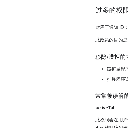
过多的权
对应于通知 ID
此政策的目的是
移除
/
遭拒的
该扩展程
扩展程序
常常被误解
active
Tab
此权限会在用户