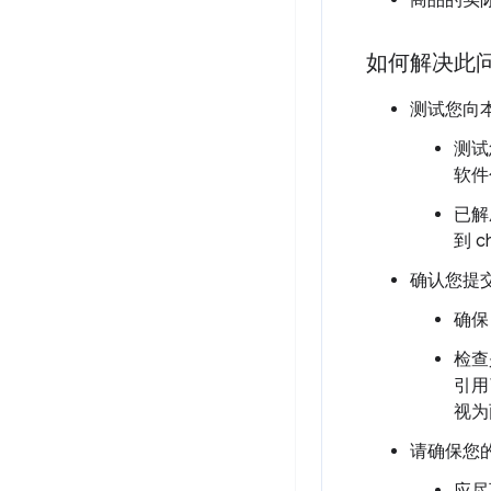
商品的实
如何解决此
测试您向
测试
软件
已解
到 c
确认您提
确
检查
引
视为
请确保您