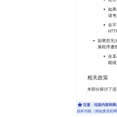
应尽
如果
请考
在不
HT
如果您无
展程序遭
在某
能或
相关政策
本部分探讨了违反
注意
：
垃圾内容和商
损坏功能（例如废弃的网