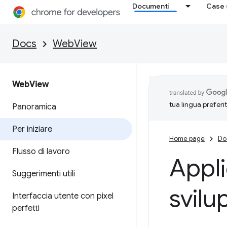
Documenti
Case 
Docs
WebView
Web
View
tua lingua preferi
Panoramica
Per iniziare
Home page
Do
Flusso di lavoro
Appl
Suggerimenti utili
svilu
Interfaccia utente con pixel
perfetti