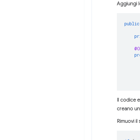
Aggiungi l
public
pr
@O
pr
Il codice
creano un
Rimuovi il