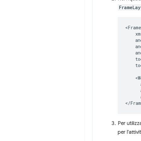
FrameLay
<Frame
to
Per utilizz
per l'attiv