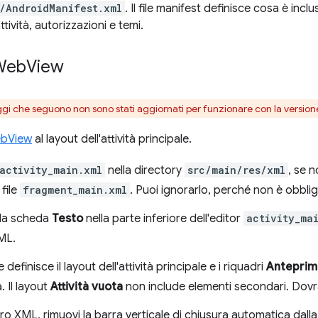
/AndroidManifest.xml
. Il file manifest definisce cosa è incl
tività, autorizzazioni e temi.
Web
View
gi che seguono non sono stati aggiornati per funzionare con la version
bView
al layout dell'attività principale.
activity_main.xml
nella directory
src/main/res/xml
, se 
file
fragment_main.xml
. Puoi ignorarlo, perché non è obblig
 la scheda
Testo
nella parte inferiore dell'editor
activity_ma
ML.
 definisce il layout dell'attività principale e i riquadri
Anteprim
à. Il layout
Attività vuota
non include elementi secondari. Dov
ro XML, rimuovi la barra verticale di chiusura automatica dalla