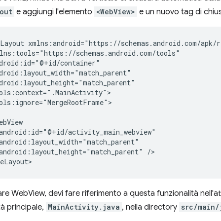
out
e aggiungi l'elemento
<WebView>
e un nuovo tag di chiu
Layout
ols:ignore="MergeRootFrame">

android:layout_height="match_parent"
/>

are WebView, devi fare riferimento a questa funzionalità nell'attiv
ità principale,
MainActivity.java
, nella directory
src/main/