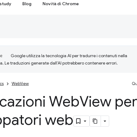
study
Blog
Novità di Chrome
Google utilizza la tecnologia AI per tradurre i contenuti nella
ta. Le traduzioni generate dall'AI potrebbero contenere errori.
cs
WebView
Qu
icazioni Web
View pe
ppatori web