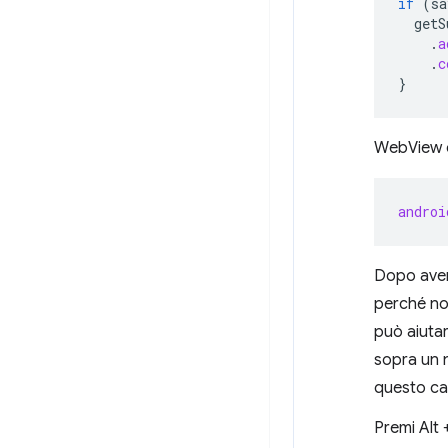
if
(
sa
getS
.
a
.
c
}
WebView è 
androi
Dopo aver 
perché non
può aiutar
sopra un 
questo cas
Premi Alt 