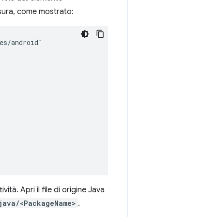
sura, come mostrato:
ità. Apri il file di origine Java
java/<PackageName>
.