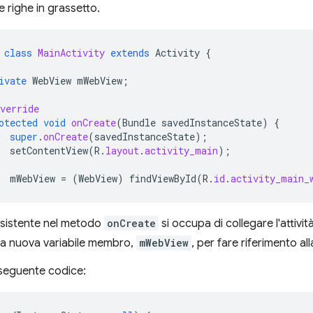
e righe in grassetto.
class
MainActivity
extends
Activity
{
ivate
WebView
mWebView
;
verride
otected
void
onCreate
(
Bundle
savedInstanceState
)
{
super
.
onCreate
(
savedInstanceState
);
setContentView
(
R
.
layout
.
activity_main
);
mWebView
=
(
WebView
)
findViewById
(
R
.
id
.
activity_main_
 esistente nel metodo
onCreate
si occupa di collegare l'attivit
a nuova variabile membro,
mWebView
, per fare riferimento al
 seguente codice: