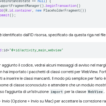
vedInstanceState
==
null
)
{
upportFragmentManager
().
beginTransaction
()
dd
(
R
.
id
.
container
,
new
PlaceholderFragment
())
ommit
();
identificato dall'ID risorsa, specificato da questa riga nel file 
d
:
id
=
"@+id/activity_main_webview"
aggiunto il codice, vedrai alcuni messaggi di avviso nel marg
 hai importato i pacchetti di classi corretti per WebView. F
ti a inserire le classi mancanti. Il modo più semplice per farlo 
nome di classe sconosciuto e attendere che un modulo mostri 
o l'aggiunta di un'istruzione
import
per la classe
WebView
.
+ Invio (Opzione + Invio su Mac) per accettare la correzione r