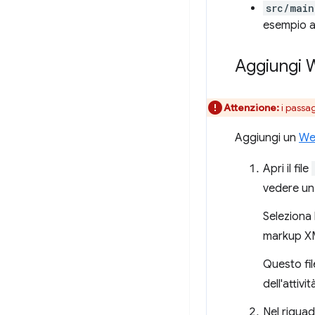
src/main
esempio at
Aggiungi 
Attenzione:
i passag
Aggiungi un
We
Apri il file
vedere un 
Seleziona
markup X
Questo file
dell'attivit
Nel riquad