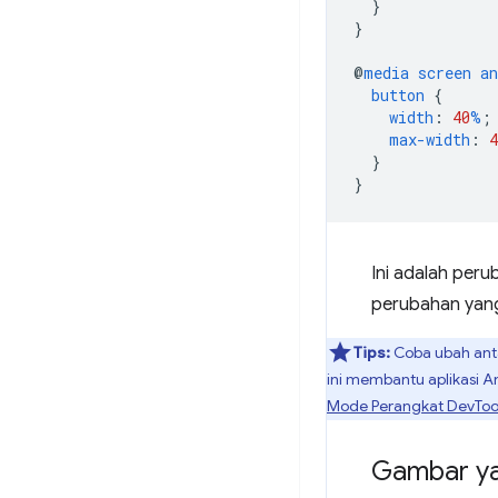
}
}
@
media
screen
an
button
{
width
:
40
%
;
max-width
:
4
}
}
Ini adalah per
perubahan yang
Tips:
Coba ubah anta
ini membantu aplikasi A
Mode Perangkat DevToo
Gambar ya