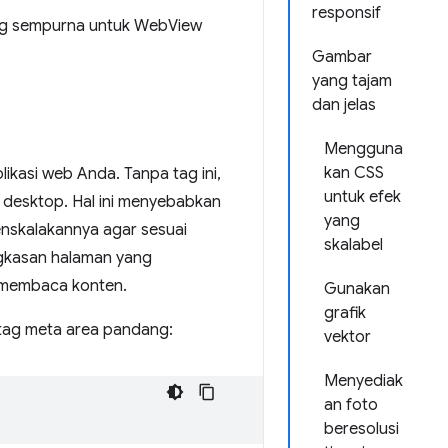
responsif
ng sempurna untuk WebView
Gambar
yang tajam
dan jelas
Mengguna
kan CSS
ikasi web Anda. Tanpa tag ini,
untuk efek
 desktop. Hal ini menyebabkan
yang
enskalakannya agar sesuai
skalabel
ngkasan halaman yang
membaca konten.
Gunakan
grafik
 tag meta area pandang:
vektor
Menyediak
an foto
beresolusi