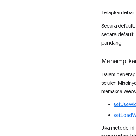
Tetapkan lebar 
Secara default
secara default.
pandang.
Menampilkan
Dalam beberapa
seluler. Misaln
memaksa WebVi
setUseWid
setLoadW
Jika metode ini