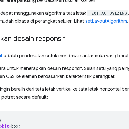
ar area pandang berdasarkan ukuran konten.
a dapat menggunakan algoritma tata letak
TEXT_AUTOSIZING
 mudah dibaca di perangkat seluler. Lihat
setLayoutAlgorithm
.
an desain responsif
if
adalah pendekatan untuk mendesain antarmuka yang beruba
ara untuk menerapkan desain responsif. Salah satu yang pal
n CSS ke elemen berdasarkan karakteristik perangkat.
ngin beralih dari tata letak vertikal ke tata letak horizontal 
 potret secara default:
{
bkit-
box
;