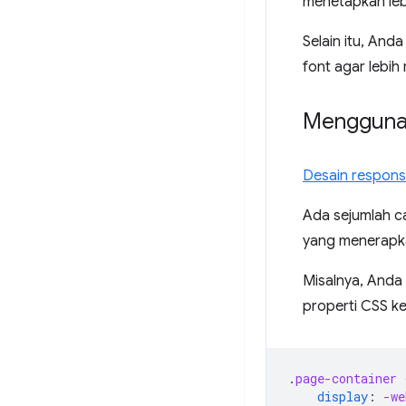
menetapkan leb
Selain itu, And
font agar lebih
Menggunak
Desain respons
Ada sejumlah c
yang menerapka
Misalnya, Anda i
properti CSS ke
.
page-container
display
:
-we