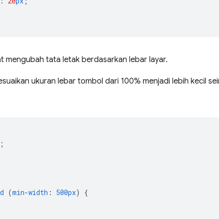
:
20
px
;
t mengubah tata letak berdasarkan lebar layar.
suaikan ukuran lebar tombol dari 100% menjadi lebih kecil s
;
d
(
min-width
:
500px
)
{