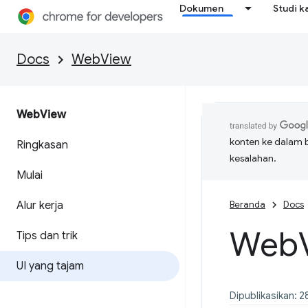
Dokumen
Studi k
Docs
WebView
Web
View
konten ke dalam 
Ringkasan
kesalahan.
Mulai
Alur kerja
Beranda
Docs
Web
Tips dan trik
UI yang tajam
Dipublikasikan: 2