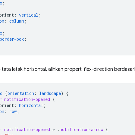
x
;
orient
:
vertical
;
on
:
column
;
x
;
border-box
;
 tata letak horizontal, alihkan properti flex-direction berdasar
d
(
orientation
:
landscape
)
{
r
.
notification-opened
{
orient
:
horizontal
;
on
:
row
;
r
.
notification-opened
 > 
.
notification-arrow
{