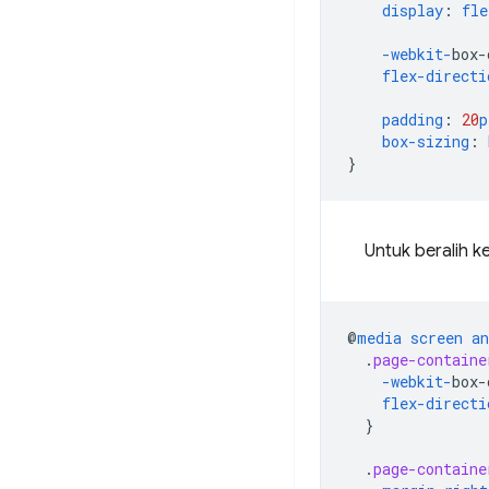
display
:
fle
-webkit-
box-
flex-directi
padding
:
20
p
box-sizing
:
}
Untuk beralih ke
@
media
screen
an
.
page-containe
-webkit-
box-
flex-directi
}
.
page-containe