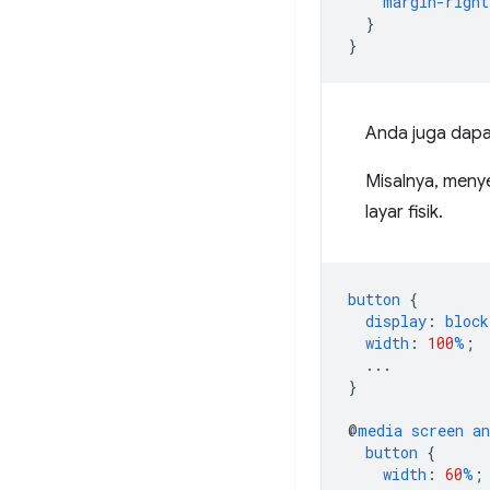
margin-right
}
}
Anda juga dapa
Misalnya, menye
layar fisik.
button
{
display
:
block
width
:
100
%
;
...
}
@
media
screen
an
button
{
width
:
60
%
;