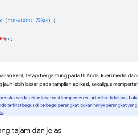
d
(
min-width
:
750px
)
{
00
px
;
ubahan kecil, tetapi bergantung pada UI Anda, kueri media 
 jauh lebih besar pada tampilan aplikasi, sekaligus memper
rmuka berdasarkan lebar saat komponen mulai terlihat tidak pas, buk
nda terlihat bagus di berbagai perangkat, bukan hanya perangkat yang
ls
.
ng tajam dan jelas