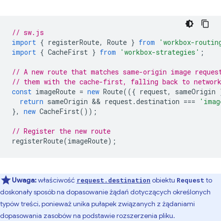
// sw.js
import
{
registerRoute
,
Route
}
from
'workbox-routin
import
{
CacheFirst
}
from
'workbox-strategies'
;
// A new route that matches same-origin image reques
// them with the cache-first, falling back to networ
const
imageRoute
=
new
Route
(({
request
,
sameOrigin
return
sameOrigin
 && 
request
.
destination
===
'imag
},
new
CacheFirst
());
// Register the new route
registerRoute
(
imageRoute
);
Uwaga:
właściwość
obiektu
to
request.destination
Request
doskonały sposób na dopasowanie żądań dotyczących określonych
typów treści, ponieważ unika pułapek związanych z żądaniami
dopasowania zasobów na podstawie rozszerzenia pliku.