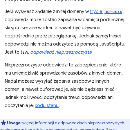
Jeśli wysyłasz żądanie z innej domeny w
trybie
no-cors
,
odpowiedź może zostać zapisana w pamięci podręcznej
skryptu service worker, a nawet być używana
bezpośrednio przez przeglądarkę. Jednak
samej
treści
odpowiedzi nie można odczytać za pomocą JavaScriptu.
Jest to tzw.
odpowiedź nieprzezroczysta
.
Nieprzezroczyste odpowiedzi to zabezpieczenie, które
ma uniemożliwić sprawdzanie zasobów z innych domen.
Nadal możesz wysyłać żądania zasobów z innych
domen, a nawet buforować je, ale nie będziesz mieć
jednak możliwości odczytania treści odpowiedzi ani
odczytania jej
kodu stanu
.
Uwaga:
więcej informacji o odpowiedziach nieprzezroczystych
znajdziesz w tym
artykule na temat pytań i odpowiedzi w Stack