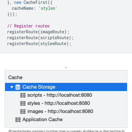
},
new
CacheFirst
({
cacheName
:
'styles'
}));
// Register routes
registerRoute
(
imageRoute
);
registerRoute
(
scriptsRoute
);
registerRoute
(
stylesRoute
);
.
Przeglądarka pamięci podręcznej w panelu Aplikacje w Narzędziach