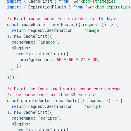
import
{
CacheFirst
}
from
'workbox-strategies'
;
import
{
ExpirationPlugin
}
from
'workbox-expiration
// Evict image cache entries older thirty days:
const
imageRoute
=
new
Route
(({
request
})
=
>
{
return
request
.
destination
===
'image'
;
},
new
CacheFirst
({
cacheName
:
'images'
,
plugins
:
[
new
ExpirationPlugin
({
maxAgeSeconds
:
60
*
60
*
24
*
30
,
})
]
}));
// Evict the least-used script cache entries when
// the cache has more than 50 entries:
const
scriptsRoute
=
new
Route
(({
request
})
=
>
{
return
request
.
destination
===
'script'
;
},
new
CacheFirst
({
cacheName
:
'scripts'
,
plugins
:
[
new
ExpirationPlugin
({