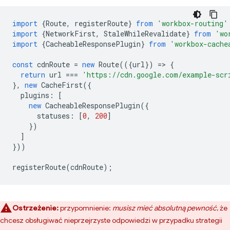
import
{
Route
,
registerRoute
}
from
'workbox-routing'
import
{
NetworkFirst
,
StaleWhileRevalidate
}
from
'wo
import
{
CacheableResponsePlugin
}
from
'workbox-cache
const
cdnRoute
=
new
Route
(({
url
})
=
>
{
return
url
===
'https://cdn.google.com/example-scr
},
new
CacheFirst
({
plugins
:
[
new
CacheableResponsePlugin
({
statuses
:
[
0
,
200
]
})
]
}))
registerRoute
(
cdnRoute
);
Ostrzeżenie:
przypomnienie:
musisz mieć absolutną pewność
, że
chcesz obsługiwać nieprzejrzyste odpowiedzi w przypadku strategii