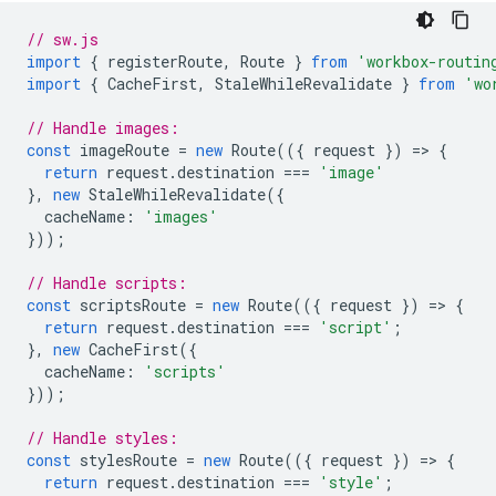
// sw.js
import
{
registerRoute
,
Route
}
from
'workbox-routin
import
{
CacheFirst
,
StaleWhileRevalidate
}
from
'wo
// Handle images:
const
imageRoute
=
new
Route
(({
request
})
=
>
{
return
request
.
destination
===
'image'
},
new
StaleWhileRevalidate
({
cacheName
:
'images'
}));
// Handle scripts:
const
scriptsRoute
=
new
Route
(({
request
})
=
>
{
return
request
.
destination
===
'script'
;
},
new
CacheFirst
({
cacheName
:
'scripts'
}));
// Handle styles:
const
stylesRoute
=
new
Route
(({
request
})
=
>
{
return
request
.
destination
===
'style'
;