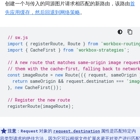
创建一个与传入的同源图片请求相匹配的新路由，该路由
首
先应用缓存，然后回退到网络策略
。
// sw.js
import
{
registerRoute
,
Route
}
from
'workbox-routin
import
{
CacheFirst
}
from
'workbox-strategies'
;
// A new route that matches same-origin image reques
// them with the cache-first, falling back to networ
const
imageRoute
=
new
Route
(({
request
,
sameOrigin
return
sameOrigin
 && 
request
.
destination
===
'imag
},
new
CacheFirst
());
// Register the new route
registerRoute
(
imageRoute
);
注意
：
对象的
属性是匹配特定内
Request
request.destination
容类型请求的绝佳方法，因为它可以根据文件扩展名避开对资产进行匹配