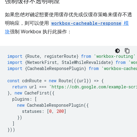
强制缓存不透明响应
如果您
绝对确定
想要使用缓存优先或仅缓存策略来缓存不透
明响应，则可以使用
workbox-cacheable-response
模
块
强制 Workbox 执行此操作：
import
{
Route
,
registerRoute
}
from
'workbox-routing'
import
{
NetworkFirst
,
StaleWhileRevalidate
}
from
'wo
import
{
CacheableResponsePlugin
}
from
'workbox-cache
const
cdnRoute
=
new
Route
(({
url
})
=
>
{
return
url
===
'https://cdn.google.com/example-scr
},
new
CacheFirst
({
plugins
:
[
new
CacheableResponsePlugin
({
statuses
:
[
0
,
200
]
})
]
}))