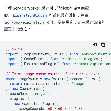
管理 Service Worker 缓存时，请注意存储空间配
额。
ExpirationPlugin
可简化缓存维护，并由
workbox-expiration
公开。要使用它，请在缓存策略的
配置中指定它：
// sw.js
import
{
registerRoute
,
Route
}
from
'workbox-routin
import
{
CacheFirst
}
from
'workbox-strategies'
;
import
{
ExpirationPlugin
}
from
'workbox-expiration
// Evict image cache entries older thirty days:
const
imageRoute
=
new
Route
(({
request
})
=
>
{
return
request
.
destination
===
'image'
;
},
new
CacheFirst
({
cacheName
:
'images'
,
plugins
:
[
new
ExpirationPlugin
({
maxAgeSeconds
:
60
*
60
*
24
*
30
,