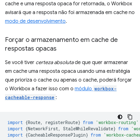
cache e uma resposta opaca for retornada, o Workbox
avisará que a resposta não foi armazenada em cache no
modo de desenvolvimento
.
Forçar o armazenamento em cache de
respostas opacas
Se você tiver
certeza absoluta
de que quer armazenar
em cache uma resposta opaca usando uma estratégia
que prioriza o cache ou apenas o cache, poderá forçar
o Workbox a fazer isso com o
módulo
workbox-
cacheable-response
:
import
{
Route
,
registerRoute
}
from
'workbox-routing'
import
{
NetworkFirst
,
StaleWhileRevalidate
}
from
'wo
import
{
CacheableResponsePlugin
}
from
'workbox-cache