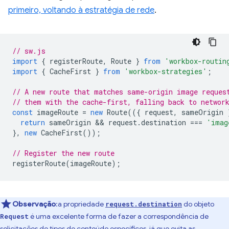
primeiro, voltando à estratégia de rede
.
// sw.js
import
{
registerRoute
,
Route
}
from
'workbox-routin
import
{
CacheFirst
}
from
'workbox-strategies'
;
// A new route that matches same-origin image reques
// them with the cache-first, falling back to networ
const
imageRoute
=
new
Route
(({
request
,
sameOrigin
return
sameOrigin
 && 
request
.
destination
===
'imag
},
new
CacheFirst
());
// Register the new route
registerRoute
(
imageRoute
);
Observação
:a propriedade
do objeto
request.destination
é uma excelente forma de fazer a correspondência de
Request
solicitações de tipos de conteúdo específicos, já que evita as