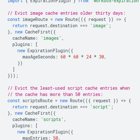
import
{
ExpirationPlugin
}
from
'workbox-expiration
// Evict image cache entries older thirty days:
const
imageRoute
=
new
Route
(({
request
})
=
>
{
return
request
.
destination
===
'image'
;
},
new
CacheFirst
({
cacheName
:
'images'
,
plugins
:
[
new
ExpirationPlugin
({
maxAgeSeconds
:
60
*
60
*
24
*
30
,
})
]
}));
// Evict the least-used script cache entries when
// the cache has more than 50 entries:
const
scriptsRoute
=
new
Route
(({
request
})
=
>
{
return
request
.
destination
===
'script'
;
},
new
CacheFirst
({
cacheName
:
'scripts'
,
plugins
:
[
new
ExpirationPlugin
({
maxEntries
:
50
,