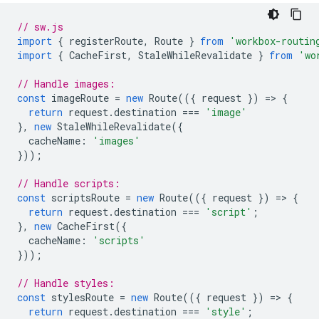
// sw.js
import
{
registerRoute
,
Route
}
from
'workbox-routin
import
{
CacheFirst
,
StaleWhileRevalidate
}
from
'wo
// Handle images:
const
imageRoute
=
new
Route
(({
request
})
=
>
{
return
request
.
destination
===
'image'
},
new
StaleWhileRevalidate
({
cacheName
:
'images'
}));
// Handle scripts:
const
scriptsRoute
=
new
Route
(({
request
})
=
>
{
return
request
.
destination
===
'script'
;
},
new
CacheFirst
({
cacheName
:
'scripts'
}));
// Handle styles:
const
stylesRoute
=
new
Route
(({
request
})
=
>
{
return
request
.
destination
===
'style'
;