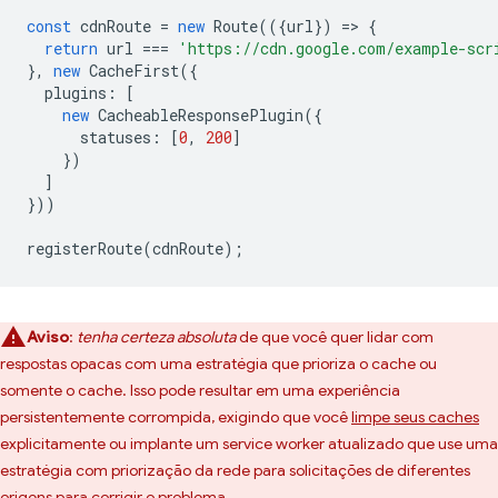
const
cdnRoute
=
new
Route
(({
url
})
=
>
{
return
url
===
'https://cdn.google.com/example-scr
},
new
CacheFirst
({
plugins
:
[
new
CacheableResponsePlugin
({
statuses
:
[
0
,
200
]
})
]
}))
registerRoute
(
cdnRoute
);
Aviso
:
tenha certeza absoluta
de que você quer lidar com
respostas opacas com uma estratégia que prioriza o cache ou
somente o cache. Isso pode resultar em uma experiência
persistentemente corrompida, exigindo que você
limpe seus caches
explicitamente ou implante um service worker atualizado que use uma
estratégia com priorização da rede para solicitações de diferentes
origens para corrigir o problema.