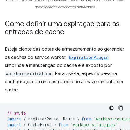
Chrome DevTools. As respostas para diferentes tipos de recursos são
armazenadas em caches separados.
Como definir uma expiração para as
entradas de cache
Esteja ciente das cotas de armazenamento ao gerenciar
os caches do service worker.
ExpirationPlugin
simplifica a manutenção do cache e é exposto por
workbox-expiration
. Para usá-la, especifique-a na
configuração de uma estratégia de armazenamento em
cache:
// sw.js
import
{
registerRoute
,
Route
}
from
'workbox-routin
import
{
CacheFirst
}
from
'workbox-strategies'
;