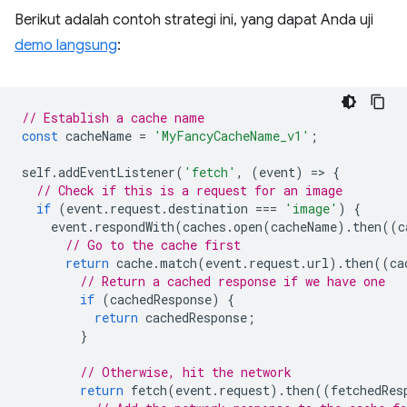
Berikut adalah contoh strategi ini, yang dapat Anda uji
demo langsung
:
// Establish a cache name
const
cacheName
=
'MyFancyCacheName_v1'
;
self
.
addEventListener
(
'fetch'
,
(
event
)
=
>
{
// Check if this is a request for an image
if
(
event
.
request
.
destination
===
'image'
)
{
event
.
respondWith
(
caches
.
open
(
cacheName
).
then
((
c
// Go to the cache first
return
cache
.
match
(
event
.
request
.
url
).
then
((
ca
// Return a cached response if we have one
if
(
cachedResponse
)
{
return
cachedResponse
;
}
// Otherwise, hit the network
return
fetch
(
event
.
request
).
then
((
fetchedRes