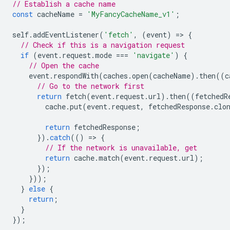
// Establish a cache name
const
cacheName
=
'MyFancyCacheName_v1'
;
self
.
addEventListener
(
'fetch'
,
(
event
)
=
>
{
// Check if this is a navigation request
if
(
event
.
request
.
mode
===
'navigate'
)
{
// Open the cache
event
.
respondWith
(
caches
.
open
(
cacheName
).
then
((
c
// Go to the network first
return
fetch
(
event
.
request
.
url
).
then
((
fetchedR
cache
.
put
(
event
.
request
,
fetchedResponse
.
clo
return
fetchedResponse
;
}).
catch
(()
=
>
{
// If the network is unavailable, get
return
cache
.
match
(
event
.
request
.
url
);
});
}));
}
else
{
return
;
}
});