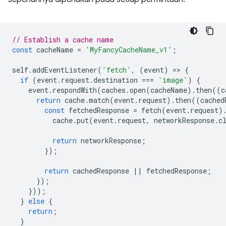
// Establish a cache name
const
cacheName
=
'MyFancyCacheName_v1'
;
self
.
addEventListener
(
'fetch'
,
(
event
)
=
>
{
if
(
event
.
request
.
destination
===
'image'
)
{
event
.
respondWith
(
caches
.
open
(
cacheName
).
then
((
c
return
cache
.
match
(
event
.
request
).
then
((
cached
const
fetchedResponse
=
fetch
(
event
.
request
)
cache
.
put
(
event
.
request
,
networkResponse
.
c
return
networkResponse
;
});
return
cachedResponse
||
fetchedResponse
;
});
}));
}
else
{
return
;
}