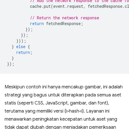
// Add the network response to the cache fo
cache
.
put
(
event
.
request
,
fetchedResponse
.
c
// Return the network response
return
fetchedResponse
;
});
});
}));
}
else
{
return
;
}
});
Meskipun contoh ini hanya mencakup gambar, ini adalah
strategi yang bagus untuk diterapkan pada semua aset
statis (seperti CSS, JavaScript, gambar, dan font),
terutama yang memiliki versi {i>hash<i}. Layanan ini
menawarkan peningkatan kecepatan untuk aset yang
tidak dapat diubah dengan meniadakan pemeriksaan