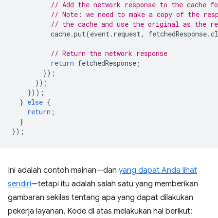
// Add the network response to the cache fo
// Note: we need to make a copy of the res
// the cache and use the original as the re
cache
.
put
(
event
.
request
,
fetchedResponse
.
c
// Return the network response
return
fetchedResponse
;
});
});
}));
}
else
{
return
;
}
});
Ini adalah contoh mainan—dan
yang dapat Anda lihat
sendiri
—tetapi itu adalah salah satu yang memberikan
gambaran sekilas tentang apa yang dapat dilakukan
pekerja layanan. Kode di atas melakukan hal berikut: