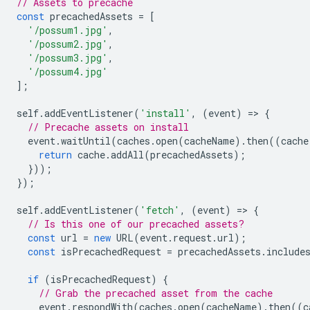
// Assets to precache
const
precachedAssets
=
[
'/possum1.jpg'
,
'/possum2.jpg'
,
'/possum3.jpg'
,
'/possum4.jpg'
];
self
.
addEventListener
(
'install'
,
(
event
)
=
>
{
// Precache assets on install
event
.
waitUntil
(
caches
.
open
(
cacheName
).
then
((
cache
return
cache
.
addAll
(
precachedAssets
);
}));
});
self
.
addEventListener
(
'fetch'
,
(
event
)
=
>
{
// Is this one of our precached assets?
const
url
=
new
URL
(
event
.
request
.
url
);
const
isPrecachedRequest
=
precachedAssets
.
include
if
(
isPrecachedRequest
)
{
// Grab the precached asset from the cache
event
.
respondWith
(
caches
.
open
(
cacheName
).
then
((
c