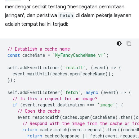
mendengar sedikit tentang "mencegatan permintaan
jaringan", dan peristiwa
fetch
di dalam pekerja layanan
adalah tempat hal ini terjadi:
// Establish a cache name
const
cacheName
=
'MyFancyCacheName_v1'
;
self
.
addEventListener
(
'install'
,
(
event
)
=
>
{
event
.
waitUntil
(
caches
.
open
(
cacheName
));
});
self
.
addEventListener
(
'fetch'
,
async
(
event
)
=
>
{
// Is this a request for an image?
if
(
event
.
request
.
destination
===
'image'
)
{
// Open the cache
event
.
respondWith
(
caches
.
open
(
cacheName
).
then
((
c
// Respond with the image from the cache or fr
return
cache
.
match
(
event
.
request
).
then
((
cached
return
cachedResponse
||
fetch
(
event
.
request