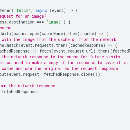
tener
(
'fetch'
,
async
(
event
)
=
>
{
equest for an image?
est
.
destination
===
'image'
)
{
cache
dWith
(
caches
.
open
(
cacheName
).
then
((
cache
)
=
>
{
 with the image from the cache or from the network
he
.
match
(
event
.
request
).
then
((
cachedResponse
)
=
>
{
achedResponse
||
fetch
(
event
.
request
.
url
).
then
((
fetched
 the network response to the cache for future visits.
e: we need to make a copy of the response to save it in
 cache and use the original as the request response.
put
(
event
.
request
,
fetchedResponse
.
clone
());
urn the network response
fetchedResponse
;