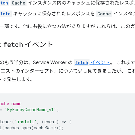
atch
Cache
インスタンス内のキャッシュに保存されたレスポ
lete
キャッシュに保存されたレスポンスを
Cache
インスタ
一部です。他にも役に立つ方法がありますが これらは、この
な
fetch
イベント
う半分は、Service Worker の
fetch
イベント
。 これま
エストのインターセプト」について少し見てきましたが、 これは、Ser
トで発生します。
ache name
=
'MyFancyCacheName_v1'
;
tener
(
'install'
,
(
event
)
=
>
{
l
(
caches
.
open
(
cacheName
));