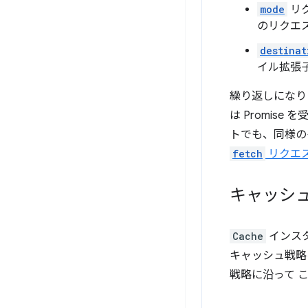
mode
リ
のリクエ
destinat
イル拡張
繰り返しになりま
は Promi
トでも、同様
fetch
リクエ
キャッシ
Cache
インス
キャッシュ戦略
戦略に沿って こ