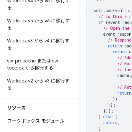
Workbox v4 から v5 に移行す
る
self
.
addEventLis
// Is this a r
Workbox v5 から v6 に移行す
if
(
event
.
requ
る
// Open the 
event
.
respon
// Respond
Workbox v3 から v4 に移行す
return
cac
る
return
c
// Add
sw-precache または sw-
// Not
toolbox から移行する
// the
cache
.
Workbox v2 から v3 に移行す
// Ret
る
return
});
});
リソース
}));
}
else
{
ワークボックス モジュール
return
;
}