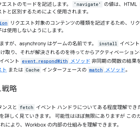
クエストのモードを記述します。
'navigate'
の値は、HTML
ストと区別するためによく使用されます。
ion
リクエスト対象のコンテンツの種類を記述するため、リク
子は使用しないようにします。
すが、asynchrony はゲームの名前です。
install
イベン
se を受け取り、それが解決されるのを待ってからアクティベーショ
のイベント
event.respondWith
メソッド
非同期の関数の結果
スト
または
Cache
インターフェースの
match
メソッド
。
ュ戦略
タンスと
fetch
イベント ハンドラについてある程度理解できたところで
を詳しく見ていきます。 可能性はほぼ無限にありますが このガイ
れにより、Workbox の内部の仕組みを理解できます。