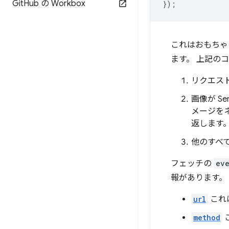
Git
Hub の Workbox
});
これはおもちゃ
ます。 上記の
リクエス
画像が S
メージを
返します
他のすべて
フェッチの
ev
報があります。
url
これ
method