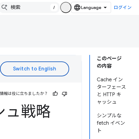
/
ログイン
このページ
の内容
Cache イン
ターフェース
情報は役に立ちましたか？
と HTTP キ
ャッシュ
ャッシュ戦略
シンプルな
fetch イベン
ト