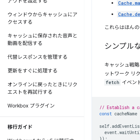
アウトを設定する
Cache.m
Cache.de
ウィンドウからキャッシュにア
クセスする
これらはほんの
キャッシュに保存された音声と
動画を配信する
シンプル
代替レスポンスを管理する
キャッシュ戦略のも
更新をすぐに処理する
ットワーク リク
fetch
イベン
オンラインに戻ったときにリク
エストを再試行する
Workbox プラグイン
// Establish a c
const
cacheName
self
.
addEventLis
移行ガイド
event
.
waitUnti
});