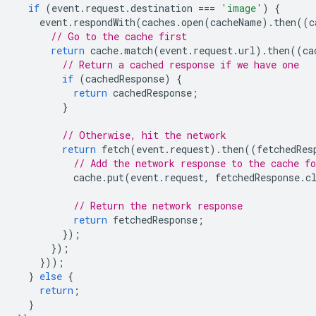
if
(
event
.
request
.
destination
===
'image'
)
{
event
.
respondWith
(
caches
.
open
(
cacheName
).
then
((
c
// Go to the cache first
return
cache
.
match
(
event
.
request
.
url
).
then
((
ca
// Return a cached response if we have one
if
(
cachedResponse
)
{
return
cachedResponse
;
}
// Otherwise, hit the network
return
fetch
(
event
.
request
).
then
((
fetchedRes
// Add the network response to the cache fo
cache
.
put
(
event
.
request
,
fetchedResponse
.
c
// Return the network response
return
fetchedResponse
;
});
});
}));
}
else
{
return
;
}