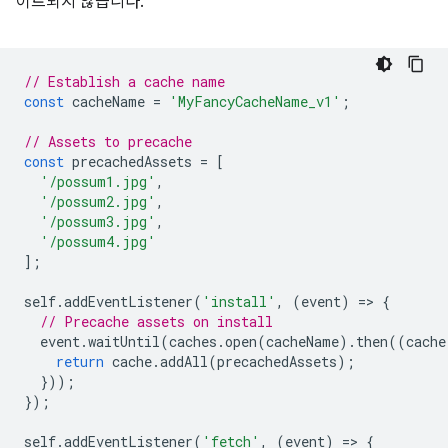
이트되지 않습니다.
// Establish a cache name
const
cacheName
=
'MyFancyCacheName_v1'
;
// Assets to precache
const
precachedAssets
=
[
'/possum1.jpg'
,
'/possum2.jpg'
,
'/possum3.jpg'
,
'/possum4.jpg'
];
self
.
addEventListener
(
'install'
,
(
event
)
=
>
{
// Precache assets on install
event
.
waitUntil
(
caches
.
open
(
cacheName
).
then
((
cache
return
cache
.
addAll
(
precachedAssets
);
}));
});
self
.
addEventListener
(
'fetch'
,
(
event
)
=
>
{