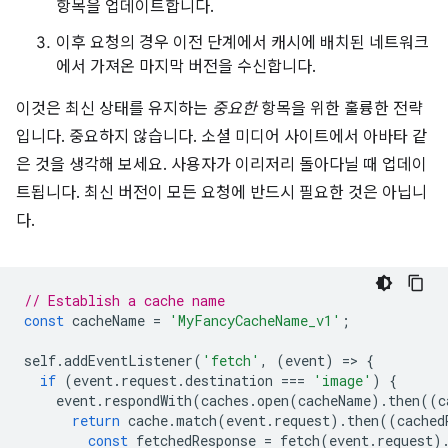
항목을 업데이트합니다.
이후 요청의 경우 이전 단계에서 캐시에 배치된 네트워크
에서 가져온 마지막 버전을 수신합니다.
이것은 최신 상태를 유지하는
중요한
항목을 위한 훌륭한 전략
입니다. 중요하지 않습니다. 소셜 미디어 사이트에서 아바타 같
은 것을 생각해 보세요. 사용자가 이리저리 돌아다닐 때 업데이
트됩니다. 최신 버전이 모든 요청에 반드시 필요한 것은 아닙니
다.
// Establish a cache name
const
cacheName
=
'MyFancyCacheName_v1'
;
self
.
addEventListener
(
'fetch'
,
(
event
)
=
>
{
if
(
event
.
request
.
destination
===
'image'
)
{
event
.
respondWith
(
caches
.
open
(
cacheName
).
then
((
c
return
cache
.
match
(
event
.
request
).
then
((
cached
const
fetchedResponse
=
fetch
(
event
.
request
)