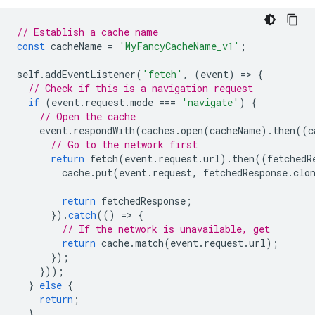
// Establish a cache name
const
cacheName
=
'MyFancyCacheName_v1'
;
self
.
addEventListener
(
'fetch'
,
(
event
)
=
>
{
// Check if this is a navigation request
if
(
event
.
request
.
mode
===
'navigate'
)
{
// Open the cache
event
.
respondWith
(
caches
.
open
(
cacheName
).
then
((
c
// Go to the network first
return
fetch
(
event
.
request
.
url
).
then
((
fetchedR
cache
.
put
(
event
.
request
,
fetchedResponse
.
clo
return
fetchedResponse
;
}).
catch
(()
=
>
{
// If the network is unavailable, get
return
cache
.
match
(
event
.
request
.
url
);
});
}));
}
else
{
return
;
}