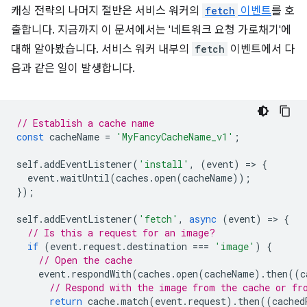
캐싱 전략의 나머지 절반은 서비스 워커의
fetch
이벤트
를 호
출합니다. 지금까지 이 문서에서는 '네트워크 요청 가로채기'에
대해 알아봤습니다. 서비스 워커 내부의
fetch
이벤트에서 다
음과 같은 일이 발생합니다.
// Establish a cache name
const
cacheName
=
'MyFancyCacheName_v1'
;
self
.
addEventListener
(
'install'
,
(
event
)
=
>
{
event
.
waitUntil
(
caches
.
open
(
cacheName
));
});
self
.
addEventListener
(
'fetch'
,
async
(
event
)
=
>
{
// Is this a request for an image?
if
(
event
.
request
.
destination
===
'image'
)
{
// Open the cache
event
.
respondWith
(
caches
.
open
(
cacheName
).
then
((
c
// Respond with the image from the cache or fr
return
cache
.
match
(
event
.
request
).
then
((
cached