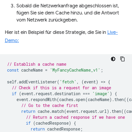
Sobald die Netzwerkanfrage abgeschlossen ist,
fügen Sie sie dem Cache hinzu. und die Antwort
vom Netzwerk zurückgeben.
Hier ist ein Beispiel für diese Strategie, die Sie in
Live-
Demo:
// Establish a cache name
const
cacheName
=
'MyFancyCacheName_v1'
;
self
.
addEventListener
(
'fetch'
,
(
event
)
=
>
{
// Check if this is a request for an image
if
(
event
.
request
.
destination
===
'image'
)
{
event
.
respondWith
(
caches
.
open
(
cacheName
).
then
((
c
// Go to the cache first
return
cache
.
match
(
event
.
request
.
url
).
then
((
ca
// Return a cached response if we have one
if
(
cachedResponse
)
{
return
cachedResponse
;