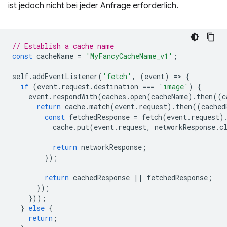
ist jedoch nicht bei jeder Anfrage erforderlich.
// Establish a cache name
const
cacheName
=
'MyFancyCacheName_v1'
;
self
.
addEventListener
(
'fetch'
,
(
event
)
=
>
{
if
(
event
.
request
.
destination
===
'image'
)
{
event
.
respondWith
(
caches
.
open
(
cacheName
).
then
((
c
return
cache
.
match
(
event
.
request
).
then
((
cached
const
fetchedResponse
=
fetch
(
event
.
request
)
cache
.
put
(
event
.
request
,
networkResponse
.
c
return
networkResponse
;
});
return
cachedResponse
||
fetchedResponse
;
});
}));
}
else
{
return
;