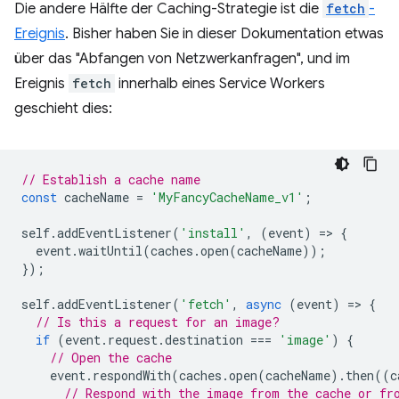
Die andere Hälfte der Caching-Strategie ist die
fetch
-
Ereignis
. Bisher haben Sie in dieser Dokumentation etwas
über das "Abfangen von Netzwerkanfragen", und im
Ereignis
fetch
innerhalb eines Service Workers
geschieht dies:
// Establish a cache name
const
cacheName
=
'MyFancyCacheName_v1'
;
self
.
addEventListener
(
'install'
,
(
event
)
=
>
{
event
.
waitUntil
(
caches
.
open
(
cacheName
));
});
self
.
addEventListener
(
'fetch'
,
async
(
event
)
=
>
{
// Is this a request for an image?
if
(
event
.
request
.
destination
===
'image'
)
{
// Open the cache
event
.
respondWith
(
caches
.
open
(
cacheName
).
then
((
c
// Respond with the image from the cache or fr