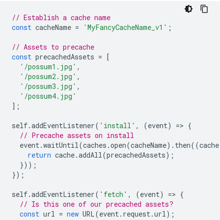
// Establish a cache name
const
cacheName
=
'MyFancyCacheName_v1'
;
// Assets to precache
const
precachedAssets
=
[
'/possum1.jpg'
,
'/possum2.jpg'
,
'/possum3.jpg'
,
'/possum4.jpg'
];
self
.
addEventListener
(
'install'
,
(
event
)
=
>
{
// Precache assets on install
event
.
waitUntil
(
caches
.
open
(
cacheName
).
then
((
cache
return
cache
.
addAll
(
precachedAssets
);
}));
});
self
.
addEventListener
(
'fetch'
,
(
event
)
=
>
{
// Is this one of our precached assets?
const
url
=
new
URL
(
event
.
request
.
url
);