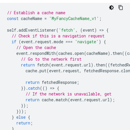
// Establish a cache name
const
cacheName
=
'MyFancyCacheName_v1'
;
self
.
addEventListener
(
'fetch'
,
(
event
)
=
>
{
// Check if this is a navigation request
if
(
event
.
request
.
mode
===
'navigate'
)
{
// Open the cache
event
.
respondWith
(
caches
.
open
(
cacheName
).
then
((
c
// Go to the network first
return
fetch
(
event
.
request
.
url
).
then
((
fetchedR
cache
.
put
(
event
.
request
,
fetchedResponse
.
clo
return
fetchedResponse
;
}).
catch
(()
=
>
{
// If the network is unavailable, get
return
cache
.
match
(
event
.
request
.
url
);
});
}));
}
else
{
return
;
}