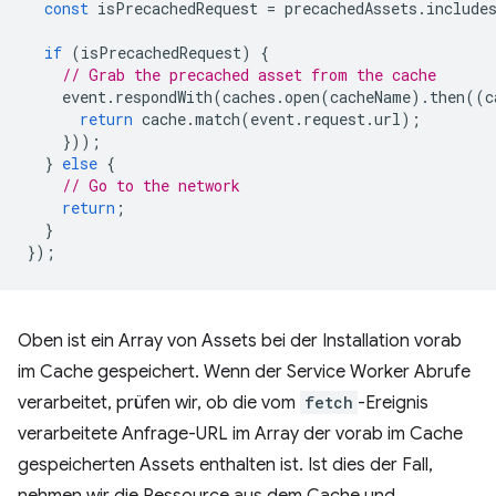
const
isPrecachedRequest
=
precachedAssets
.
include
if
(
isPrecachedRequest
)
{
// Grab the precached asset from the cache
event
.
respondWith
(
caches
.
open
(
cacheName
).
then
((
c
return
cache
.
match
(
event
.
request
.
url
);
}));
}
else
{
// Go to the network
return
;
}
});
Oben ist ein Array von Assets bei der Installation vorab
im Cache gespeichert. Wenn der Service Worker Abrufe
verarbeitet, prüfen wir, ob die vom
fetch
-Ereignis
verarbeitete Anfrage-URL im Array der vorab im Cache
gespeicherten Assets enthalten ist. Ist dies der Fall,