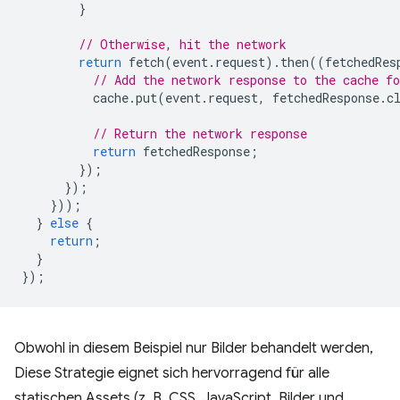
}
// Otherwise, hit the network
return
fetch
(
event
.
request
).
then
((
fetchedRes
// Add the network response to the cache fo
cache
.
put
(
event
.
request
,
fetchedResponse
.
c
// Return the network response
return
fetchedResponse
;
});
});
}));
}
else
{
return
;
}
});
Obwohl in diesem Beispiel nur Bilder behandelt werden,
Diese Strategie eignet sich hervorragend für alle
statischen Assets (z. B. CSS, JavaScript, Bilder und