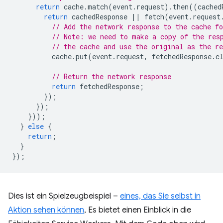
return
cache
.
match
(
event
.
request
).
then
((
cached
return
cachedResponse
||
fetch
(
event
.
request
// Add the network response to the cache fo
// Note: we need to make a copy of the res
// the cache and use the original as the re
cache
.
put
(
event
.
request
,
fetchedResponse
.
c
// Return the network response
return
fetchedResponse
;
});
});
}));
}
else
{
return
;
}
});
Dies ist ein Spielzeugbeispiel –
eines, das Sie selbst in
Aktion sehen können
, Es bietet einen Einblick in die