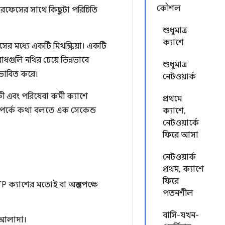
কৌশল
ারফেসের সাথে কিছুটা পরিচিতি
শুধুমাত্র
ক্যাশে
ের মধ্যে একটি মিথস্ক্রিয়া। একটি
ধগুলি নথির চেয়ে ভিন্নভাবে
শুধুমাত্র
রভাবিত করে।
নেটওয়ার্ক
ী এবং পরিষেবা কর্মী ক্যাশে
প্রথমে
ম্পর্কে কথা বলতে এক সেকেন্ড
ক্যাশে,
নেটওয়ার্কে
ফিরে আসা
নেটওয়ার্ক
প্রথম, ক্যাশে
ফিরে
ক্যাশের মতোই বা অন্ততপক্ষে
পতনশীল
বাসি-যখন-
ণ আলাদা।