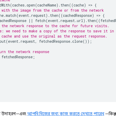
dWith
(
caches
.
open
(
cacheName
).
then
((
cache
)
=
>
{
 with the image from the cache or from the network
he
.
match
(
event
.
request
).
then
((
cachedResponse
)
=
>
{
achedResponse
||
fetch
(
event
.
request
.
url
).
then
((
fetched
 the network response to the cache for future visits.
e: we need to make a copy of the response to save it in
 cache and use the original as the request response.
put
(
event
.
request
,
fetchedResponse
.
clone
());
urn the network response
fetchedResponse
;
া উদাহরণ—এবং
আপনি নিজের জন্য কাজ করতে দেখতে পারেন
—কিন্ত