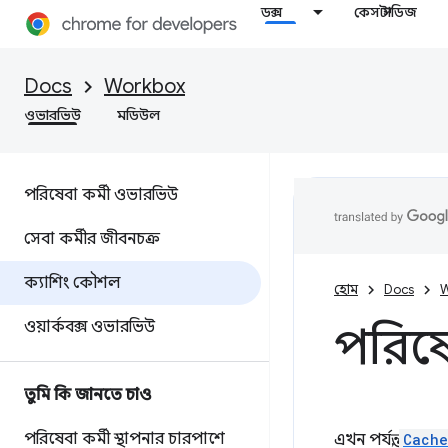
ডক্স
কেস স্টাডিজ
Docs
Workbox
ওভারভিউ
মডিউল
পরিষেবা কর্মী ওভারভিউ
সেবা কর্মীর জীবনচক্র
ক্যাশিং কৌশল
হোম
Docs
W
ওয়ার্কবক্স ওভারভিউ
পরিষে
তুমি কি জানতে চাও
পরিষেবা কর্মী স্থাপনার চারপাশে
এখন পর্যন্ত,
Cache