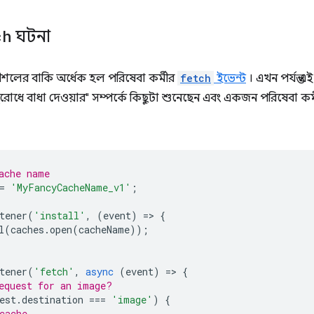
ch
ঘটনা
শলের বাকি অর্ধেক হল পরিষেবা কর্মীর
fetch
ইভেন্ট
। এখন পর্যন্ত 
ুরোধে বাধা দেওয়ার" সম্পর্কে কিছুটা শুনেছেন এবং একজন পরিষেবা কর
ache name
=
'MyFancyCacheName_v1'
;
tener
(
'install'
,
(
event
)
=
>
{
l
(
caches
.
open
(
cacheName
));
tener
(
'fetch'
,
async
(
event
)
=
>
{
equest for an image?
est
.
destination
===
'image'
)
{
cache