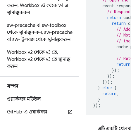
করুন
,
Workbox v3 থেকে v4 এ
event
.
respon
// Respond
স্থানান্তর করুন
return
cac
return
c
sw-precache বা sw-toolbox
// Add
থেকে স্থানান্তর করুন
,
sw-precache
// Not
বা sw- টুলবক্স থেকে স্থানান্তর করুন
// the
cache
.
Workbox v2 থেকে v3 তে
,
// Ret
Workbox v2 থেকে v3 তে স্থানান্তর
return
করুন
});
});
}));
সম্পদ
}
else
{
return
;
ওয়ার্কবক্স মডিউল
}
});
Git
Hub-এ ওয়ার্কবক্স
এটি একটি খেলন