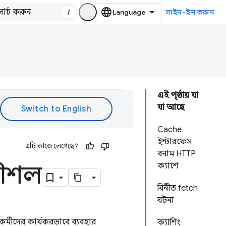
/
সাইন-ইন করুন
এই পৃষ্ঠায় যা
যা আছে
Cache
ইন্টারফেস
এটি কাজে লেগেছে?
বনাম HTTP
কৌশল
ক্যাশে
বিনীত fetch
ঘটনা
কর্মীদের কার্যকরভাবে ব্যবহার
ক্যাশিং