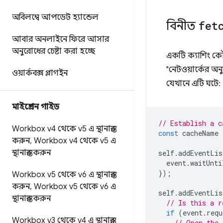
অবিলম্বে আপডেট হ্যান্ডেল
বিনীত
fet
আবার অনলাইনে ফিরে আসার
অনুরোধের চেষ্টা করা হচ্ছে
একটি ক্যাশিং কৌ
"নেটওয়ার্কের অন
ওয়ার্কবক্স প্লাগইন
যেখানে এটি ঘটে:
মাইগ্রেশন গাইড
// Establish a c
Workbox v4 থেকে v5 এ স্থানান্তর
const
cacheName
করুন
,
Workbox v4 থেকে v5 এ
স্থানান্তর করুন
self
.
addEventLis
event
.
waitUnti
});
Workbox v5 থেকে v6 এ স্থানান্তর
করুন
,
Workbox v5 থেকে v6 এ
self
.
addEventLis
স্থানান্তর করুন
// Is this a r
if
(
event
.
requ
Workbox v3 থেকে v4 এ স্থানান্তর
// Open the 