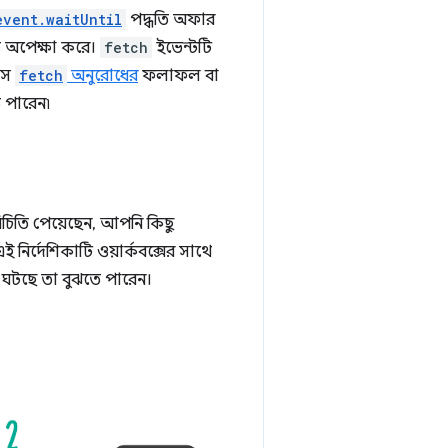
event.waitUntil
পদ্ধতি অফার
্য অপেক্ষা করে।
fetch
ইভেন্টটি
াস
fetch
অনুরোধের
ফলাফল বা
তে পারেন৷
রিচিতি পেয়েছেন, আপনি কিছু
ই নির্দেশিকাটি ওয়ার্কবক্সের সাথে
 ঘটছে তা বুঝতে পারেন।