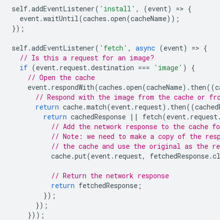
self
.
addEventListener
(
'install'
,
(
event
)
=
>
{
event
.
waitUntil
(
caches
.
open
(
cacheName
));
});
self
.
addEventListener
(
'fetch'
,
async
(
event
)
=
>
{
// Is this a request for an image?
if
(
event
.
request
.
destination
===
'image'
)
{
// Open the cache
event
.
respondWith
(
caches
.
open
(
cacheName
).
then
((
c
// Respond with the image from the cache or fr
return
cache
.
match
(
event
.
request
).
then
((
cached
return
cachedResponse
||
fetch
(
event
.
request
// Add the network response to the cache fo
// Note: we need to make a copy of the res
// the cache and use the original as the re
cache
.
put
(
event
.
request
,
fetchedResponse
.
c
// Return the network response
return
fetchedResponse
;
});
});
}));