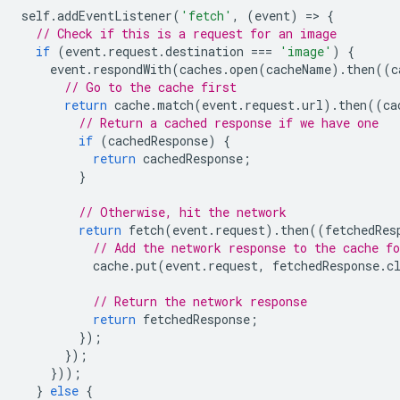
self
.
addEventListener
(
'fetch'
,
(
event
)
=
>
{
// Check if this is a request for an image
if
(
event
.
request
.
destination
===
'image'
)
{
event
.
respondWith
(
caches
.
open
(
cacheName
).
then
((
c
// Go to the cache first
return
cache
.
match
(
event
.
request
.
url
).
then
((
ca
// Return a cached response if we have one
if
(
cachedResponse
)
{
return
cachedResponse
;
}
// Otherwise, hit the network
return
fetch
(
event
.
request
).
then
((
fetchedRes
// Add the network response to the cache fo
cache
.
put
(
event
.
request
,
fetchedResponse
.
c
// Return the network response
return
fetchedResponse
;
});
});
}));
}
else
{