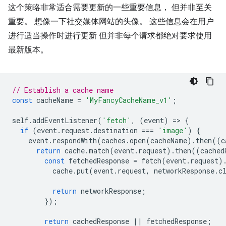
这个策略非常适合
需要更新的一些重要信息， 但并非至关
重要。 想像一下社交媒体网站的头像。 这些信息会在用户
进行适当操作时进行更新 但并非每个请求都绝对要求使用
最新版本。
// Establish a cache name
const
cacheName
=
'MyFancyCacheName_v1'
;
self
.
addEventListener
(
'fetch'
,
(
event
)
=
>
{
if
(
event
.
request
.
destination
===
'image'
)
{
event
.
respondWith
(
caches
.
open
(
cacheName
).
then
((
c
return
cache
.
match
(
event
.
request
).
then
((
cached
const
fetchedResponse
=
fetch
(
event
.
request
)
cache
.
put
(
event
.
request
,
networkResponse
.
c
return
networkResponse
;
});
return
cachedResponse
||
fetchedResponse
;