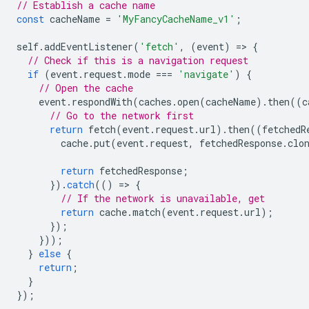
// Establish a cache name
const
cacheName
=
'MyFancyCacheName_v1'
;
self
.
addEventListener
(
'fetch'
,
(
event
)
=
>
{
// Check if this is a navigation request
if
(
event
.
request
.
mode
===
'navigate'
)
{
// Open the cache
event
.
respondWith
(
caches
.
open
(
cacheName
).
then
((
c
// Go to the network first
return
fetch
(
event
.
request
.
url
).
then
((
fetchedR
cache
.
put
(
event
.
request
,
fetchedResponse
.
clo
return
fetchedResponse
;
}).
catch
(()
=
>
{
// If the network is unavailable, get
return
cache
.
match
(
event
.
request
.
url
);
});
}));
}
else
{
return
;
}
});