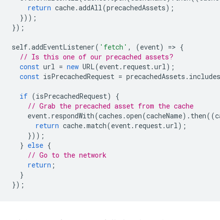
return
cache
.
addAll
(
precachedAssets
);
}));
});
self
.
addEventListener
(
'fetch'
,
(
event
)
=
>
{
// Is this one of our precached assets?
const
url
=
new
URL
(
event
.
request
.
url
);
const
isPrecachedRequest
=
precachedAssets
.
include
if
(
isPrecachedRequest
)
{
// Grab the precached asset from the cache
event
.
respondWith
(
caches
.
open
(
cacheName
).
then
((
c
return
cache
.
match
(
event
.
request
.
url
);
}));
}
else
{
// Go to the network
return
;
}
});