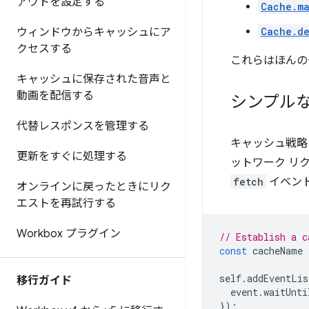
アウトを設定する
Cache.m
Cache.de
ウィンドウからキャッシュにア
クセスする
これらはほんの
キャッシュに保存された音声と
動画を配信する
シンプル
代替レスポンスを管理する
キャッシュ戦略のも
更新をすぐに処理する
ットワーク リク
fetch
イベン
オンラインに戻ったときにリク
エストを再試行する
Workbox プラグイン
// Establish a c
const
cacheName
self
.
addEventLis
移行ガイド
event
.
waitUnti
});