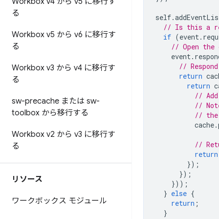
Workbox v4 から v5 に移行す
る
self
.
addEventLis
// Is this a r
Workbox v5 から v6 に移行す
if
(
event
.
requ
る
// Open the 
event
.
respon
// Respond
Workbox v3 から v4 に移行す
return
cac
る
return
c
// Add
sw-precache または sw-
// Not
toolbox から移行する
// the
cache
.
Workbox v2 から v3 に移行す
// Ret
る
return
});
});
リソース
}));
}
else
{
ワークボックス モジュール
return
;
}