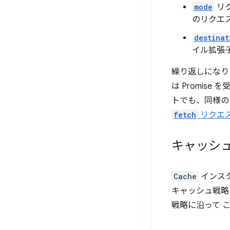
mode
リ
のリクエ
destinat
イル拡張
繰り返しになりま
は Promi
トでも、同様
fetch
リクエ
キャッシ
Cache
インス
キャッシュ戦略
戦略に沿って こ