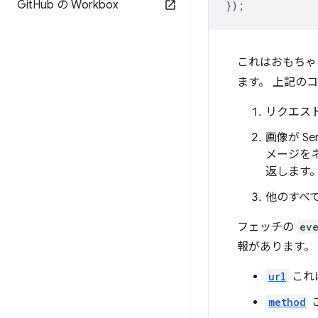
Git
Hub の Workbox
});
これはおもちゃ
ます。 上記の
リクエス
画像が S
メージを
返します
他のすべて
フェッチの
ev
報があります。
url
これ
method