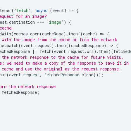
tener
(
'fetch'
,
async
(
event
)
=
>
{
equest for an image?
est
.
destination
===
'image'
)
{
cache
dWith
(
caches
.
open
(
cacheName
).
then
((
cache
)
=
>
{
 with the image from the cache or from the network
he
.
match
(
event
.
request
).
then
((
cachedResponse
)
=
>
{
achedResponse
||
fetch
(
event
.
request
.
url
).
then
((
fetched
 the network response to the cache for future visits.
e: we need to make a copy of the response to save it in
 cache and use the original as the request response.
put
(
event
.
request
,
fetchedResponse
.
clone
());
urn the network response
fetchedResponse
;