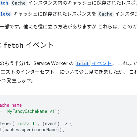
atch
Cache
インスタンス内のキャッシュに保存されたレスポ
lete
キャッシュに保存されたレスポンスを
Cache
インスタ
一部です。他にも役に立つ方法がありますが これらは、この
な
fetch
イベント
う半分は、Service Worker の
fetch
イベント
。 これま
エストのインターセプト」について少し見てきましたが、 これは、Ser
トで発生します。
ache name
=
'MyFancyCacheName_v1'
;
tener
(
'install'
,
(
event
)
=
>
{
l
(
caches
.
open
(
cacheName
));