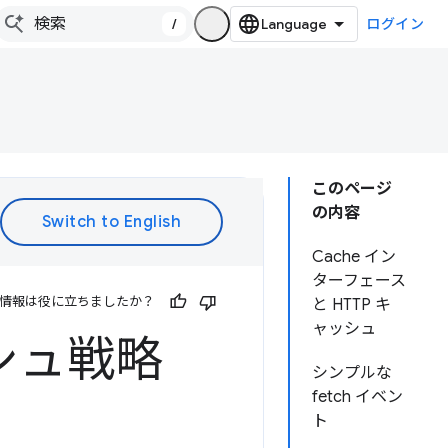
/
ログイン
このページ
の内容
Cache イン
ターフェース
情報は役に立ちましたか？
と HTTP キ
ャッシュ
ャッシュ戦略
シンプルな
fetch イベン
ト