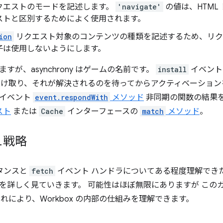
クエストのモードを記述します。
'navigate'
の値は、HTML
ストと区別するためによく使用されます。
ion
リクエスト対象のコンテンツの種類を記述するため、リク
子は使用しないようにします。
すが、asynchrony はゲームの名前です。
install
イベン
se を受け取り、それが解決されるのを待ってからアクティベーショ
のイベント
event.respondWith
メソッド
非同期の関数の結果
スト
または
Cache
インターフェースの
match
メソッド
。
ュ戦略
タンスと
fetch
イベント ハンドラについてある程度理解できたところで
を詳しく見ていきます。 可能性はほぼ無限にありますが このガイ
れにより、Workbox の内部の仕組みを理解できます。