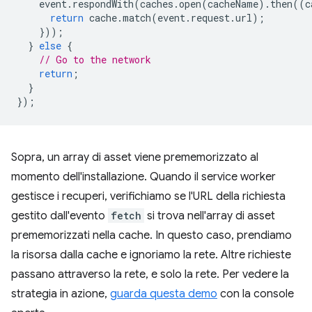
event
.
respondWith
(
caches
.
open
(
cacheName
).
then
((
c
return
cache
.
match
(
event
.
request
.
url
);
}));
}
else
{
// Go to the network
return
;
}
});
Sopra, un array di asset viene prememorizzato al
momento dell'installazione. Quando il service worker
gestisce i recuperi, verifichiamo se l'URL della richiesta
gestito dall'evento
fetch
si trova nell'array di asset
prememorizzati nella cache. In questo caso, prendiamo
la risorsa dalla cache e ignoriamo la rete. Altre richieste
passano attraverso la rete, e solo la rete. Per vedere la
strategia in azione,
guarda questa demo
con la console