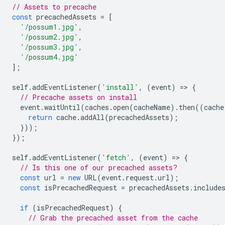
// Assets to precache
const
precachedAssets
=
[
'/possum1.jpg'
,
'/possum2.jpg'
,
'/possum3.jpg'
,
'/possum4.jpg'
];
self
.
addEventListener
(
'install'
,
(
event
)
=
>
{
// Precache assets on install
event
.
waitUntil
(
caches
.
open
(
cacheName
).
then
((
cache
return
cache
.
addAll
(
precachedAssets
);
}));
});
self
.
addEventListener
(
'fetch'
,
(
event
)
=
>
{
// Is this one of our precached assets?
const
url
=
new
URL
(
event
.
request
.
url
);
const
isPrecachedRequest
=
precachedAssets
.
include
if
(
isPrecachedRequest
)
{
// Grab the precached asset from the cache