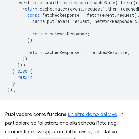
event
.
respondWith
(
caches
.
open
(
cacheName
).
then
((
c
return
cache
.
match
(
event
.
request
).
then
((
cached
const
fetchedResponse
=
fetch
(
event
.
request
)
cache
.
put
(
event
.
request
,
networkResponse
.
c
return
networkResponse
;
});
return
cachedResponse
||
fetchedResponse
;
});
}));
}
else
{
return
;
}
});
Puoi vedere come funziona
un'altra demo dal vivo
, in
particolare se fai attenzione alla scheda Rete negli
strumenti per sviluppatori del browser, e il relativo