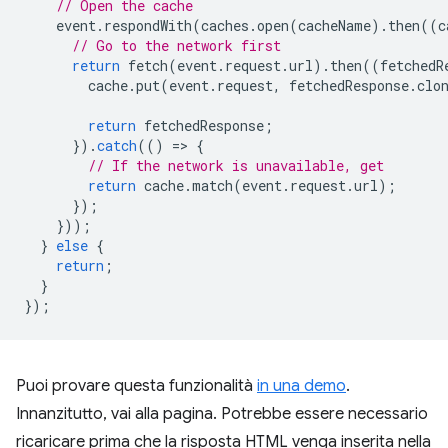
// Open the cache
event
.
respondWith
(
caches
.
open
(
cacheName
).
then
((
c
// Go to the network first
return
fetch
(
event
.
request
.
url
).
then
((
fetchedR
cache
.
put
(
event
.
request
,
fetchedResponse
.
clo
return
fetchedResponse
;
}).
catch
(()
=
>
{
// If the network is unavailable, get
return
cache
.
match
(
event
.
request
.
url
);
});
}));
}
else
{
return
;
}
});
Puoi provare questa funzionalità
in una demo
.
Innanzitutto, vai alla pagina. Potrebbe essere necessario
ricaricare prima che la risposta HTML venga inserita nella