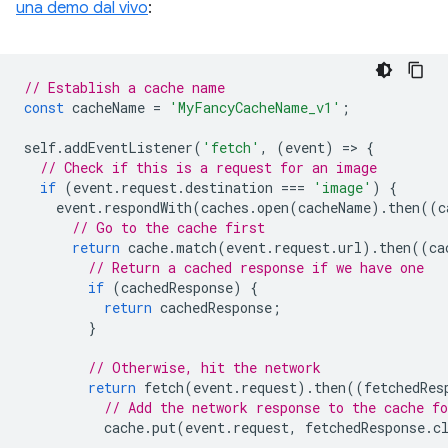
una demo dal vivo
:
// Establish a cache name
const
cacheName
=
'MyFancyCacheName_v1'
;
self
.
addEventListener
(
'fetch'
,
(
event
)
=
>
{
// Check if this is a request for an image
if
(
event
.
request
.
destination
===
'image'
)
{
event
.
respondWith
(
caches
.
open
(
cacheName
).
then
((
c
// Go to the cache first
return
cache
.
match
(
event
.
request
.
url
).
then
((
ca
// Return a cached response if we have one
if
(
cachedResponse
)
{
return
cachedResponse
;
}
// Otherwise, hit the network
return
fetch
(
event
.
request
).
then
((
fetchedRes
// Add the network response to the cache fo
cache
.
put
(
event
.
request
,
fetchedResponse
.
c