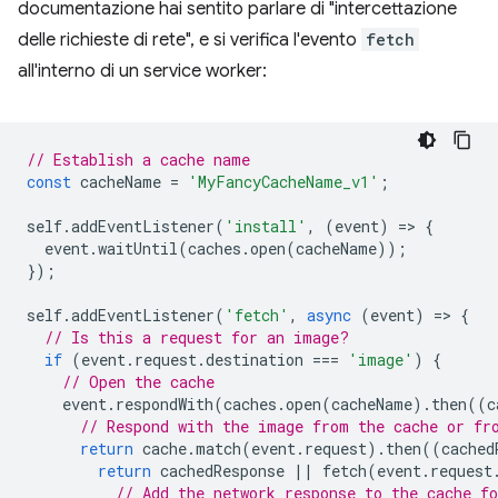
documentazione hai sentito parlare di "intercettazione
delle richieste di rete", e si verifica l'evento
fetch
all'interno di un service worker:
// Establish a cache name
const
cacheName
=
'MyFancyCacheName_v1'
;
self
.
addEventListener
(
'install'
,
(
event
)
=
>
{
event
.
waitUntil
(
caches
.
open
(
cacheName
));
});
self
.
addEventListener
(
'fetch'
,
async
(
event
)
=
>
{
// Is this a request for an image?
if
(
event
.
request
.
destination
===
'image'
)
{
// Open the cache
event
.
respondWith
(
caches
.
open
(
cacheName
).
then
((
c
// Respond with the image from the cache or fr
return
cache
.
match
(
event
.
request
).
then
((
cached
return
cachedResponse
||
fetch
(
event
.
request
// Add the network response to the cache fo