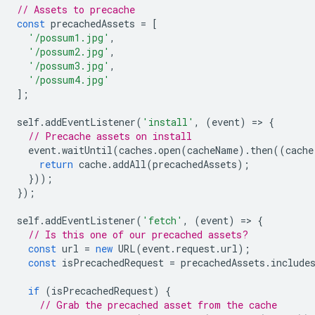
// Assets to precache
const
precachedAssets
=
[
'/possum1.jpg'
,
'/possum2.jpg'
,
'/possum3.jpg'
,
'/possum4.jpg'
];
self
.
addEventListener
(
'install'
,
(
event
)
=
>
{
// Precache assets on install
event
.
waitUntil
(
caches
.
open
(
cacheName
).
then
((
cache
return
cache
.
addAll
(
precachedAssets
);
}));
});
self
.
addEventListener
(
'fetch'
,
(
event
)
=
>
{
// Is this one of our precached assets?
const
url
=
new
URL
(
event
.
request
.
url
);
const
isPrecachedRequest
=
precachedAssets
.
include
if
(
isPrecachedRequest
)
{
// Grab the precached asset from the cache