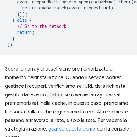
event
.
respondWith
(
caches
.
open
(
cacheName
).
then
((
c
return
cache
.
match
(
event
.
request
.
url
);
}));
}
else
{
// Go to the network
return
;
}
});
Sopra, un array di asset viene prememorizzato al
momento dell'installazione. Quando il service worker
gestisce i recuperi, verifichiamo se l'URL della richiesta
gestito dall'evento
fetch
si trova nell'array di asset
prememorizzati nella cache. In questo caso, prendiamo
la risorsa dalla cache e ignoriamo la rete. Altre richieste
passano attraverso la rete, e solo la rete. Per vedere la
strategia in azione,
guarda questa demo
con la console