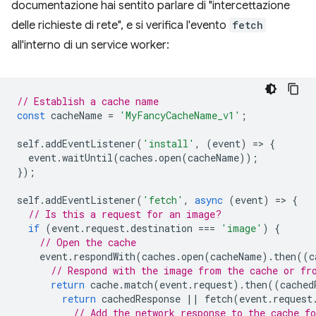
documentazione hai sentito parlare di "intercettazione
delle richieste di rete", e si verifica l'evento
fetch
all'interno di un service worker:
// Establish a cache name
const
cacheName
=
'MyFancyCacheName_v1'
;
self
.
addEventListener
(
'install'
,
(
event
)
=
>
{
event
.
waitUntil
(
caches
.
open
(
cacheName
));
});
self
.
addEventListener
(
'fetch'
,
async
(
event
)
=
>
{
// Is this a request for an image?
if
(
event
.
request
.
destination
===
'image'
)
{
// Open the cache
event
.
respondWith
(
caches
.
open
(
cacheName
).
then
((
c
// Respond with the image from the cache or fr
return
cache
.
match
(
event
.
request
).
then
((
cached
return
cachedResponse
||
fetch
(
event
.
request
// Add the network response to the cache fo