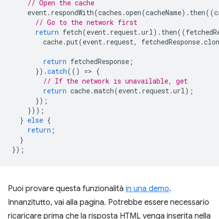
// Open the cache
event
.
respondWith
(
caches
.
open
(
cacheName
).
then
((
c
// Go to the network first
return
fetch
(
event
.
request
.
url
).
then
((
fetchedR
cache
.
put
(
event
.
request
,
fetchedResponse
.
clo
return
fetchedResponse
;
}).
catch
(()
=
>
{
// If the network is unavailable, get
return
cache
.
match
(
event
.
request
.
url
);
});
}));
}
else
{
return
;
}
});
Puoi provare questa funzionalità
in una demo
.
Innanzitutto, vai alla pagina. Potrebbe essere necessario
ricaricare prima che la risposta HTML venga inserita nella