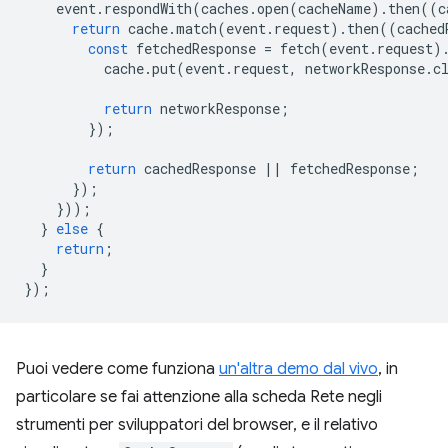
event
.
respondWith
(
caches
.
open
(
cacheName
).
then
((
c
return
cache
.
match
(
event
.
request
).
then
((
cached
const
fetchedResponse
=
fetch
(
event
.
request
)
cache
.
put
(
event
.
request
,
networkResponse
.
c
return
networkResponse
;
});
return
cachedResponse
||
fetchedResponse
;
});
}));
}
else
{
return
;
}
});
Puoi vedere come funziona
un'altra demo dal vivo
, in
particolare se fai attenzione alla scheda Rete negli
strumenti per sviluppatori del browser, e il relativo