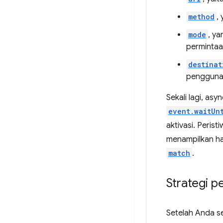
method
,
mode
, y
permintaa
destinat
penggunaa
Sekali lagi, a
event.waitUn
aktivasi. Perist
menampilkan ha
match
.
Strategi 
Setelah Anda s