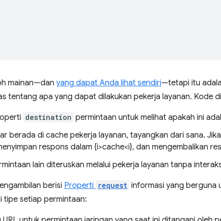
toh mainan—dan
yang dapat Anda lihat sendiri
—tetapi itu ada
s tentang apa yang dapat dilakukan pekerja layanan. Kode di 
roperti
destination
permintaan untuk melihat apakah ini ad
r berada di cache pekerja layanan, tayangkan dari sana. Jika
 menyimpan respons dalam {i>cache<i}, dan mengembalikan res
mintaan lain diteruskan melalui pekerja layanan tanpa interak
engambilan berisi
Properti
request
informasi yang berguna
i tipe setiap permintaan:
tu URL untuk permintaan jaringan yang saat ini ditangani oleh p