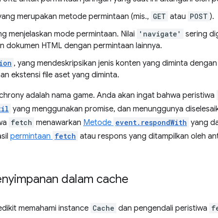
 yang merupakan metode permintaan (mis.,
GET
atau
POST
).
ang menjelaskan mode permintaan. Nilai
'navigate'
sering d
n dokumen HTML dengan permintaan lainnya.
ion
, yang mendeskripsikan jenis konten yang diminta denga
n ekstensi file aset yang diminta.
synchrony adalah nama game. Anda akan ingat bahwa peristiwa
til
yang menggunakan promise, dan menunggunya diselesaik
iwa
fetch
menawarkan
Metode
event.respondWith
yang da
sil
permintaan
fetch
atau respons yang ditampilkan oleh a
penyimpanan dalam cache
edikit memahami instance
Cache
dan pengendali peristiwa
f