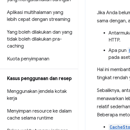
Aplikasi multihalaman yang
Jika Anda bel
lebih cepat dengan streaming
sama dengan, at
Yang boleh dilakukan dan yang
Antarmu
tidak boleh dilakukan pra-
HTTP.
caching
Apa pun
pada aset
Kuota penyimpanan
Hal ini memban
tingkat rendah
Kasus penggunaan dan resep
Sebaliknya, an
Menggunakan jendela kotak
kerja
menawarkan lebi
relatif sederha
Menyimpan resource ke dalam
Beberapa metod
cache selama runtime
CacheSt