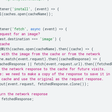
tener
(
'install'
,
(
event
)
=
>
{
l
(
caches
.
open
(
cacheName
));
tener
(
'fetch'
,
async
(
event
)
=
>
{
equest for an image?
est
.
destination
===
'image'
)
{
cache
dWith
(
caches
.
open
(
cacheName
).
then
((
cache
)
=
>
{
 with the image from the cache or from the network
he
.
match
(
event
.
request
).
then
((
cachedResponse
)
=
>
{
achedResponse
||
fetch
(
event
.
request
.
url
).
then
((
fetched
 the network response to the cache for future visits.
e: we need to make a copy of the response to save it in
 cache and use the original as the request response.
put
(
event
.
request
,
fetchedResponse
.
clone
());
urn the network response
fetchedResponse
;