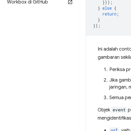
Workbox di Git
Hub
}));
}
else
{
return
;
}
});
Ini adalah con
gambaran sekila
Periksa p
Jika gamba
jaringan,
Semua per
Objek
event
p
mengidentifikas
url
, yai