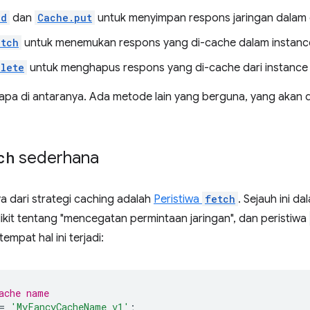
dd
dan
Cache.put
untuk menyimpan respons jaringan dalam 
atch
untuk menemukan respons yang di-cache dalam instan
lete
untuk menghapus respons yang di-cache dari instanc
rapa di antaranya. Ada metode lain yang berguna, yang akan 
ch
sederhana
a dari strategi caching adalah
Peristiwa
fetch
. Sejauh ini d
kit tentang "mencegatan permintaan jaringan", dan peristiwa
empat hal ini terjadi:
ache name
=
'MyFancyCacheName_v1'
;