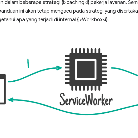
ih dalam beberapa strategi {i>caching<i} pekerja layanan. S
panduan ini akan tetap mengacu pada strategi yang diserta
tahui apa yang terjadi di internal {i>Workbox<i}.