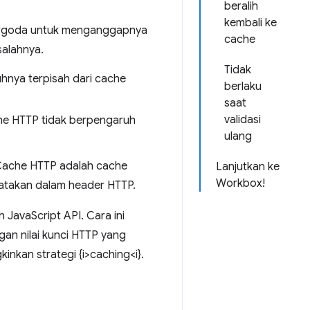
beralih
kembali ke
 tergoda untuk menganggapnya
cache
salahnya.
Tidak
nya terpisah dari cache
berlaku
saat
validasi
e HTTP tidak berpengaruh
ulang
 Cache HTTP adalah cache
Lanjutkan ke
Workbox!
yatakan dalam header HTTP.
 JavaScript API. Cara ini
an nilai kunci HTTP yang
nkan strategi {i>caching<i}.