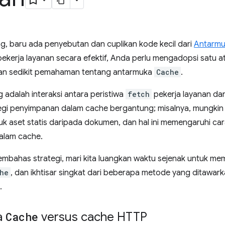
g, baru ada penyebutan dan cuplikan kode kecil dari
Antarm
erja layanan secara efektif, Anda perlu mengadopsi satu atau
an sedikit pemahaman tentang antarmuka
Cache
.
g adalah interaksi antara peristiwa
fetch
pekerja layanan d
tegi penyimpanan dalam cache bergantung; misalnya, mungkin 
uk aset statis daripada dokumen, dan hal ini memengaruhi ca
alam cache.
embahas strategi, mari kita luangkan waktu sejenak untuk me
he
, dan ikhtisar singkat dari beberapa metode yang ditawa
.
a
Cache
versus cache HTTP