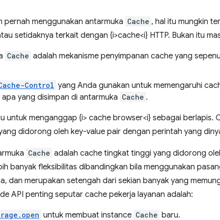
um pernah menggunakan antarmuka
Cache
, hal itu mungkin
au setidaknya terkait dengan {i>cache<i} HTTP. Bukan itu ma
ka
Cache
adalah mekanisme penyimpanan cache yang sepenuh
Cache-Control
yang Anda gunakan untuk memengaruhi cach
 apa yang disimpan di antarmuka
Cache
.
tu untuk menganggap {i> cache browser<i} sebagai berlapis.
 yang didorong oleh key-value pair dengan perintah yang din
tarmuka
Cache
adalah cache tingkat tinggi yang didorong oleh
h banyak fleksibilitas dibandingkan bila menggunakan pasang
na, dan merupakan setengah dari sekian banyak yang memungki
e API penting seputar cache pekerja layanan adalah:
orage.open
untuk membuat instance
Cache
baru.