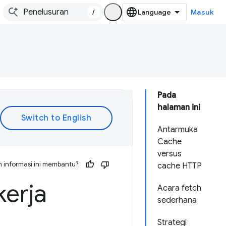
/
Masuk
Pada
halaman ini
Antarmuka
Cache
versus
 informasi ini membantu?
cache HTTP
kerja
Acara fetch
sederhana
Strategi