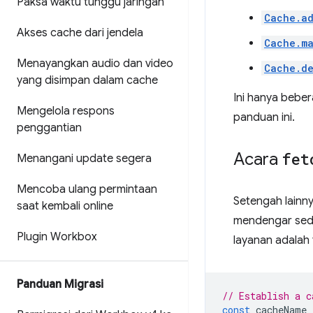
Paksa waktu tunggu jaringan
Cache.a
Akses cache dari jendela
Cache.m
Menayangkan audio dan video
Cache.de
yang disimpan dalam cache
Ini hanya bebe
Mengelola respons
panduan ini.
penggantian
Acara
fet
Menangani update segera
Mencoba ulang permintaan
Setengah lainny
saat kembali online
mendengar sedi
Plugin Workbox
layanan adalah t
Panduan Migrasi
// Establish a c
const
cacheName