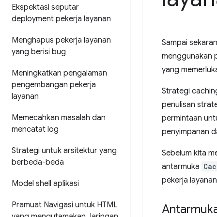
Ekspektasi seputar
deployment pekerja layanan
Menghapus pekerja layanan
Sampai sekaran
yang berisi bug
menggunakan pek
yang memerluk
Meningkatkan pengalaman
pengembangan pekerja
Strategi cachin
layanan
penulisan stra
Memecahkan masalah dan
permintaan unt
mencatat log
penyimpanan d
Strategi untuk arsitektur yang
Sebelum kita m
berbeda-beda
antarmuka
Cac
pekerja layanan
Model shell aplikasi
Pramuat Navigasi untuk HTML
Antarmuk
yang mengutamakan Jaringan