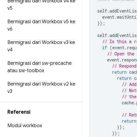
Bermigrasi dari Workbox v4 ke
v5
self
.
addEventLis
event
.
waitUnti
Bermigrasi dari Workbox v5 ke
});
v6
self
.
addEventLis
// Is this a r
Bermigrasi dari Workbox v3 ke
if
(
event
.
requ
v4
// Open the 
event
.
respon
Bermigrasi dari sw-precache
// Respond
atau sw-toolbox
return
cac
return
c
Bermigrasi dari Workbox v2 ke
// Add
// Not
v3
// the
cache
.
Referensi
// Ret
return
Modul workbox
});
});