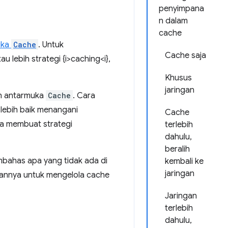
penyimpana
n dalam
cache
uka
Cache
. Untuk
Cache saja
 lebih strategi {i>caching<i},
Khusus
jaringan
an antarmuka
Cache
. Cara
lebih baik menangani
Cache
ra membuat strategi
terlebih
dahulu,
beralih
mbahas apa yang tidak ada di
kembali ke
jaringan
rkannya untuk mengelola cache
Jaringan
terlebih
dahulu,