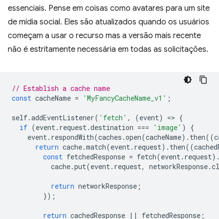
essenciais. Pense em coisas como avatares para um site
de mídia social. Eles são atualizados quando os usuários
começam a usar o recurso mas a versão mais recente
não é estritamente necessária em todas as solicitações.
// Establish a cache name
const
cacheName
=
'MyFancyCacheName_v1'
;
self
.
addEventListener
(
'fetch'
,
(
event
)
=
>
{
if
(
event
.
request
.
destination
===
'image'
)
{
event
.
respondWith
(
caches
.
open
(
cacheName
).
then
((
c
return
cache
.
match
(
event
.
request
).
then
((
cached
const
fetchedResponse
=
fetch
(
event
.
request
)
cache
.
put
(
event
.
request
,
networkResponse
.
c
return
networkResponse
;
});
return
cachedResponse
||
fetchedResponse
;