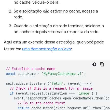
no cache, veicule-o de lá.
Se a solicitação
não
estiver no cache, acesse a
rede.
Quando a solicitação de rede terminar, adicione-a
ao cache e depois retornar a resposta da rede.
Aqui está um exemplo dessa estratégia, que você pode
testar em
uma demonstração ao vivo
:
// Establish a cache name
const
cacheName
=
'MyFancyCacheName_v1'
;
self
.
addEventListener
(
'fetch'
,
(
event
)
=
>
{
// Check if this is a request for an image
if
(
event
.
request
.
destination
===
'image'
)
{
event
.
respondWith
(
caches
.
open
(
cacheName
).
then
((
c
// Go to the cache first
return
cache
.
match
(
event
.
request
.
url
).
then
((
ca