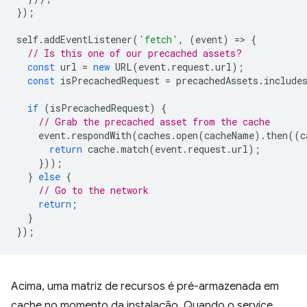
});
self
.
addEventListener
(
'fetch'
,
(
event
)
=
>
{
// Is this one of our precached assets?
const
url
=
new
URL
(
event
.
request
.
url
);
const
isPrecachedRequest
=
precachedAssets
.
include
if
(
isPrecachedRequest
)
{
// Grab the precached asset from the cache
event
.
respondWith
(
caches
.
open
(
cacheName
).
then
((
c
return
cache
.
match
(
event
.
request
.
url
);
}));
}
else
{
// Go to the network
return
;
}
});
Acima, uma matriz de recursos é pré-armazenada em
cache no momento da instalação. Quando o service