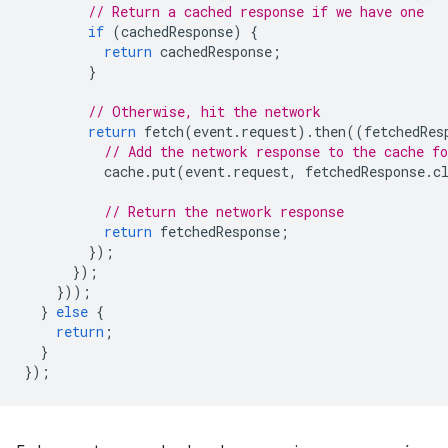
// Return a cached response if we have one
if
(
cachedResponse
)
{
return
cachedResponse
;
}
// Otherwise, hit the network
return
fetch
(
event
.
request
).
then
((
fetchedRes
// Add the network response to the cache fo
cache
.
put
(
event
.
request
,
fetchedResponse
.
c
// Return the network response
return
fetchedResponse
;
});
});
}));
}
else
{
return
;
}
});