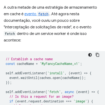
A outra metade de uma estratégia de armazenamento
em cache é
evento
fetch
. Até agora nesta
documentação, você ouviu um pouco sobre
"interceptação de solicitações de rede", e o evento
fetch
dentro de um service worker é onde isso
acontece:
// Establish a cache name
const
cacheName
=
'MyFancyCacheName_v1'
;
self
.
addEventListener
(
'install'
,
(
event
)
=
>
{
event
.
waitUntil
(
caches
.
open
(
cacheName
));
});
self
.
addEventListener
(
'fetch'
,
async
(
event
)
=
>
{
// Is this a request for an image?
if
(
event
.
request
.
destination
===
'image'
)
{