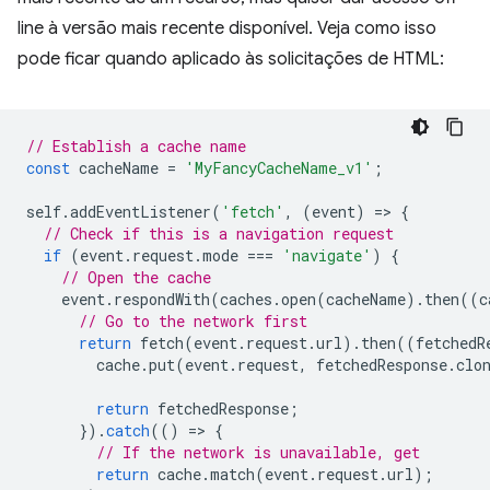
line à versão mais recente disponível. Veja como isso
pode ficar quando aplicado às solicitações de HTML:
// Establish a cache name
const
cacheName
=
'MyFancyCacheName_v1'
;
self
.
addEventListener
(
'fetch'
,
(
event
)
=
>
{
// Check if this is a navigation request
if
(
event
.
request
.
mode
===
'navigate'
)
{
// Open the cache
event
.
respondWith
(
caches
.
open
(
cacheName
).
then
((
c
// Go to the network first
return
fetch
(
event
.
request
.
url
).
then
((
fetchedR
cache
.
put
(
event
.
request
,
fetchedResponse
.
clo
return
fetchedResponse
;
}).
catch
(()
=
>
{
// If the network is unavailable, get
return
cache
.
match
(
event
.
request
.
url
);