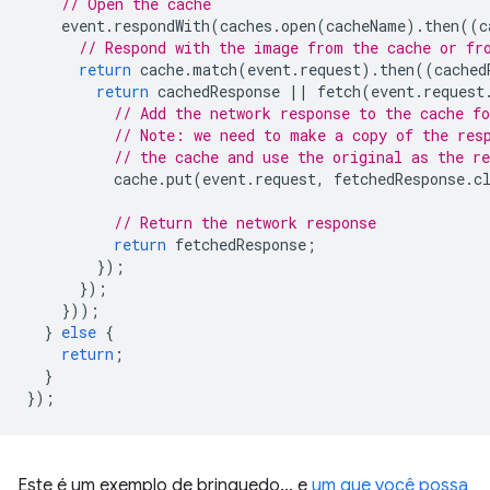
// Open the cache
event
.
respondWith
(
caches
.
open
(
cacheName
).
then
((
c
// Respond with the image from the cache or fr
return
cache
.
match
(
event
.
request
).
then
((
cached
return
cachedResponse
||
fetch
(
event
.
request
// Add the network response to the cache fo
// Note: we need to make a copy of the res
// the cache and use the original as the re
cache
.
put
(
event
.
request
,
fetchedResponse
.
c
// Return the network response
return
fetchedResponse
;
});
});
}));
}
else
{
return
;
}
});
Este é um exemplo de brinquedo... e
um que você possa