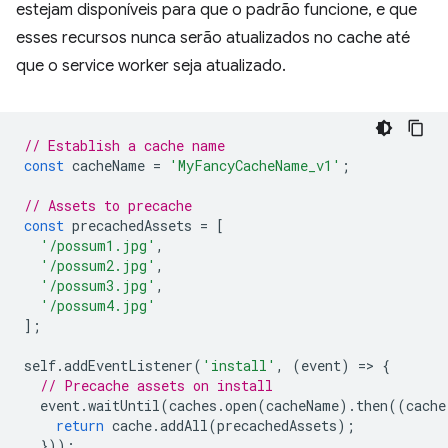
estejam disponíveis para que o padrão funcione, e que
esses recursos nunca serão atualizados no cache até
que o service worker seja atualizado.
// Establish a cache name
const
cacheName
=
'MyFancyCacheName_v1'
;
// Assets to precache
const
precachedAssets
=
[
'/possum1.jpg'
,
'/possum2.jpg'
,
'/possum3.jpg'
,
'/possum4.jpg'
];
self
.
addEventListener
(
'install'
,
(
event
)
=
>
{
// Precache assets on install
event
.
waitUntil
(
caches
.
open
(
cacheName
).
then
((
cache
return
cache
.
addAll
(
precachedAssets
);
}));