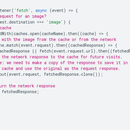
tener
(
'fetch'
,
async
(
event
)
=
>
{
equest for an image?
est
.
destination
===
'image'
)
{
cache
dWith
(
caches
.
open
(
cacheName
).
then
((
cache
)
=
>
{
 with the image from the cache or from the network
he
.
match
(
event
.
request
).
then
((
cachedResponse
)
=
>
{
achedResponse
||
fetch
(
event
.
request
.
url
).
then
((
fetched
 the network response to the cache for future visits.
e: we need to make a copy of the response to save it in
 cache and use the original as the request response.
put
(
event
.
request
,
fetchedResponse
.
clone
());
urn the network response
fetchedResponse
;