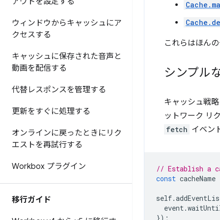
アウトを設定する
Cache.m
Cache.de
ウィンドウからキャッシュにア
クセスする
これらはほんの
キャッシュに保存された音声と
動画を配信する
シンプル
代替レスポンスを管理する
キャッシュ戦略のも
更新をすぐに処理する
ットワーク リク
fetch
イベン
オンラインに戻ったときにリク
エストを再試行する
Workbox プラグイン
// Establish a c
const
cacheName
self
.
addEventLis
移行ガイド
event
.
waitUnti
});