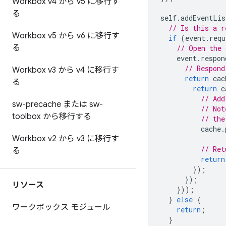
Workbox v4 から v5 に移行す
る
self
.
addEventLis
// Is this a r
Workbox v5 から v6 に移行す
if
(
event
.
requ
る
// Open the 
event
.
respon
// Respond
Workbox v3 から v4 に移行す
return
cac
る
return
c
// Add
sw-precache または sw-
// Not
toolbox から移行する
// the
cache
.
Workbox v2 から v3 に移行す
// Ret
る
return
});
});
リソース
}));
}
else
{
ワークボックス モジュール
return
;
}