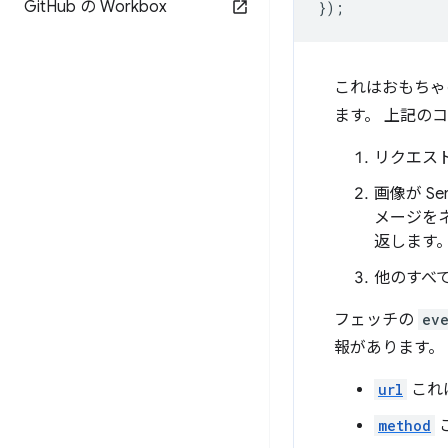
Git
Hub の Workbox
});
これはおもちゃ
ます。 上記の
リクエス
画像が S
メージを
返します
他のすべて
フェッチの
ev
報があります。
url
これ
method