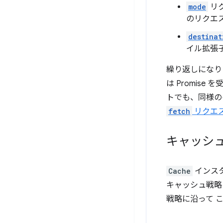
mode
リ
のリクエ
destinat
イル拡張
繰り返しになりま
は Promi
トでも、同様
fetch
リクエ
キャッシ
Cache
インス
キャッシュ戦略
戦略に沿って こ