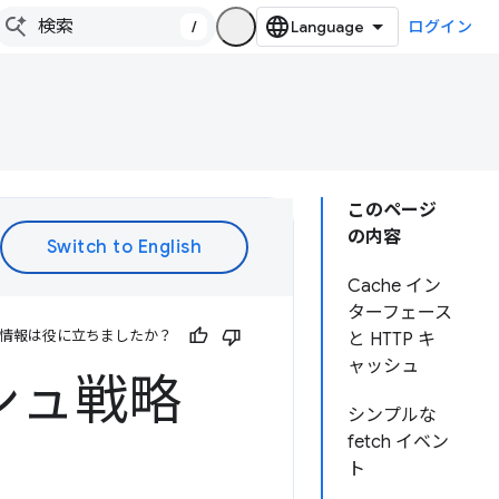
/
ログイン
このページ
の内容
Cache イン
ターフェース
情報は役に立ちましたか？
と HTTP キ
ャッシュ
ャッシュ戦略
シンプルな
fetch イベン
ト