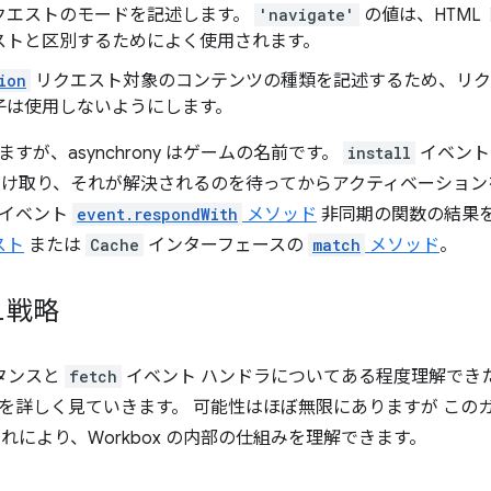
クエストのモードを記述します。
'navigate'
の値は、HTML
ストと区別するためによく使用されます。
ion
リクエスト対象のコンテンツの種類を記述するため、リク
子は使用しないようにします。
すが、asynchrony はゲームの名前です。
install
イベン
se を受け取り、それが解決されるのを待ってからアクティベーショ
のイベント
event.respondWith
メソッド
非同期の関数の結果
スト
または
Cache
インターフェースの
match
メソッド
。
ュ戦略
タンスと
fetch
イベント ハンドラについてある程度理解できたところで
を詳しく見ていきます。 可能性はほぼ無限にありますが このガイ
れにより、Workbox の内部の仕組みを理解できます。