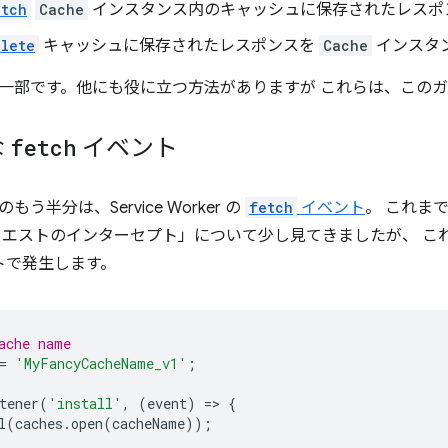
atch
Cache
インスタンス内のキャッシュに保存されたレスポ
lete
キャッシュに保存されたレスポンスを
Cache
インスタ
一部です。他にも役に立つ方法がありますが これらは、この
な
fetch
イベント
う半分は、Service Worker の
fetch
イベント
。 これま
エストのインターセプト」について少し見てきましたが、 これは、Ser
トで発生します。
ache name
=
'MyFancyCacheName_v1'
;
tener
(
'install'
,
(
event
)
=
>
{
l
(
caches
.
open
(
cacheName
));