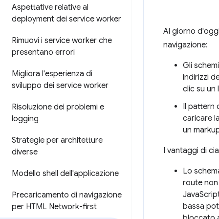
Aspettative relative al
deployment dei service worker
Al giorno d'oggi 
Rimuovi i service worker che
navigazione:
presentano errori
Gli schemi
Migliora l'esperienza di
indirizzi 
sviluppo dei service worker
clic su un
Il pattern
Risoluzione dei problemi e
caricare l
logging
un markup 
Strategie per architetture
I vantaggi di c
diverse
Lo schema 
Modello shell dell'applicazione
route non 
JavaScript
Precaricamento di navigazione
bassa potr
per HTML Network-first
bloccato 