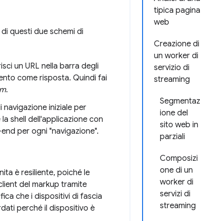
tipica pagina
web
 di questi due schemi di
Creazione di
un worker di
isci un URL nella barra degli
servizio di
nto come risposta. Quindi fai
streaming
um
.
Segmentaz
i navigazione iniziale per
ione del
la shell dell'applicazione con
sito web in
-end per ogni "navigazione".
parziali
Composizi
one di un
ta è resiliente, poiché le
worker di
client del markup tramite
servizi di
a che i dispositivi di fascia
streaming
dati perché il dispositivo è