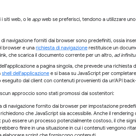
i siti web, o le
app
web se preferisci, tendono a utilizzare uno
 di navigazione forniti dai browser sono predefiniti, ossia inser
del browser e una
richiesta di navigazione
restituisce un docume
 link, che scarica il documento corrente per un altro,
ad infinit
 dell'applicazione a pagina singola, che prevede una richiesta d
a
shell dell'applicazione
e si basa su JavaScript per completare 
eseguito dal client con contenuti provenienti da un'API back
iascun approccio sono stati promossi dai sostenitori:
di navigazione fornito dai browser per impostazione predefini
richiedono che JavaScript sia accessibile. Anche il rendering 
 può essere un processo potenzialmente costoso, il che signific
ebbero finire in una situazione in cui i contenuti vengono ritar
a elaborare script che forniscono contenuti.