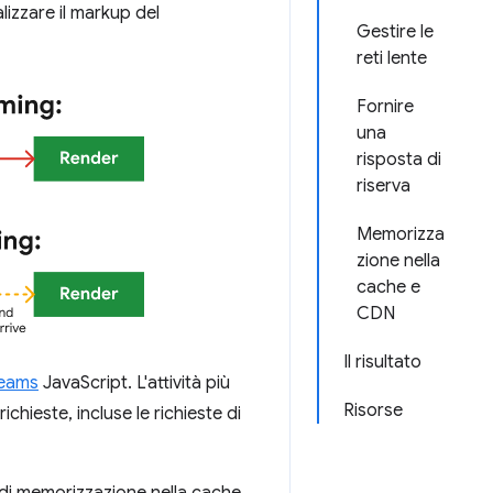
lizzare il markup del
Gestire le
reti lente
Fornire
una
risposta di
riserva
Memorizza
zione nella
cache e
CDN
Il risultato
reams
JavaScript. L'attività più
Risorse
chieste, incluse le richieste di
 di memorizzazione nella cache