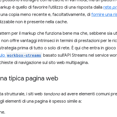
rkup è quello di favorire l'utilizzo di una risposta dalla
rete
pr
e una copia meno recente e, facoltativamente, di
fornire una r
lizzabile non è presente nella cache.
pattern per il markup che funziona bene ma che, sebbene sia utile 
 non offre vantaggi intrinseci in termini di prestazioni per le ri
trategia prima di tutto o solo di rete. È qui che entra in gio
ulo
workbox-streams
basato sull'API Streams nel service wo
ichieste di navigazione sul sito web multipagina.
 una tipica pagina web
a strutturale, i siti web
tendono
ad avere elementi comuni pres
li elementi di una pagina è spesso simile a:
ne.