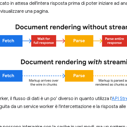
to in attesa dell'intera risposta prima di poter iniziare ad ana
isualizzare una pagina.
ker, il flusso di dati è un po' diverso in quanto utilizza l'
API St
ita da un service worker è l'intercettazione e la risposta alle ri
e possono interagire con la cache in vari modi, ma un pattern