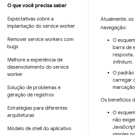
O que você precisa saber
Expectativas sobre a
Atualmente, os
implantação do service worker
navegação:
Remover service workers com
O esquema
bugs
barra de
resposta.
Melhore a experiência de
infinitum
.
desenvolvimento do service
O padrão 
worker
carregar 
marcação 
Solução de problemas e
geração de registros
Os benefícios 
Estratégias para diferentes
O esquema
arquiteturas
não exige
JavaScrip
Modelo de shell do aplicativo
simples p