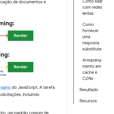
Como lidar
arcação de documentos e
com redes
lentas
Como
fornecer
uma
resposta
substituta
Armazena
mento em
cache e
CDNs
treams
do JavaScript. A tarefa
Resultado
licitações, incluindo
Recursos
tanto, um padrão comum de