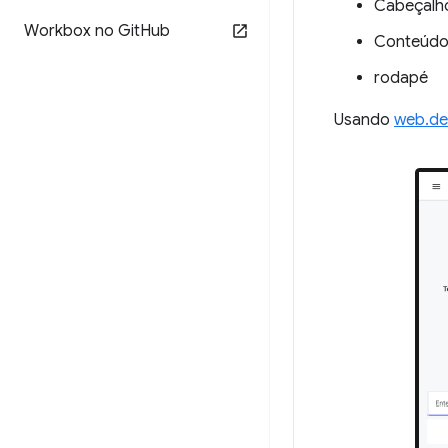
Cabeçalh
Workbox no Git
Hub
Conteúdo
rodapé
Usando
web.de