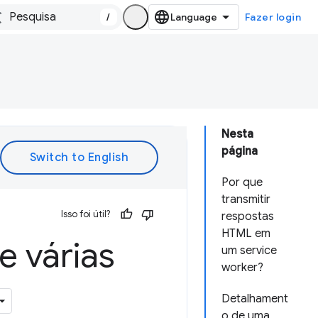
/
Fazer login
Nesta
página
Por que
transmitir
Isso foi útil?
respostas
HTML em
e várias
um service
worker?
Detalhament
o de uma