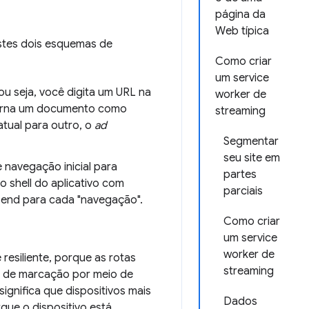
página da
Web típica
stes dois esquemas de
Como criar
um service
 seja, você digita um URL na
worker de
rna um documento como
streaming
atual para outro, o
ad
Segmentar
seu site em
 navegação inicial para
partes
 shell do aplicativo com
parciais
-end para cada "navegação".
Como criar
um service
worker de
siliente, porque as rotas
streaming
te de marcação por meio de
gnifica que dispositivos mais
Dados
ue o dispositivo está