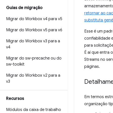
armazenamento
Guias de migração
retornar ao ca
Migrar do Workbox v4 para v5
substituta gené
Migrar do Workbox v5 para v6
Esse é um padr
confiabilidade
Migrar do Workbox v3 para a
para solicitaç
v4
É aí que entra 
Migrar do sw-precache ou do
Streams no serv
sw-toolkit
páginas.
Migrar do Workbox v2 para a
Detalhame
v3
Em termos estru
Recursos
organização tí
Módulos da caixa de trabalho