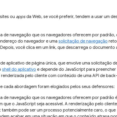
 sites ou
apps
da Web, se você preferir, tendem a usar um de
 de navegação que os navegadores oferecem por padrão, ou
 endereço do navegador e uma
solicitação de navegação
reto
 Depois, você clica em um link, que descarrega o documento 
de aplicativo de página única, que envolve uma solicitação de
o
shell do aplicativo
e depende do JavaScript para preencher o
renderizada pelo cliente com conteúdo de uma API de back
de cada abordagem foram elogiados pelos seus defensores:
 de navegação que os navegadores oferecem por padrão é re
m que o JavaScript seja acessível. A renderização pelo clien
t também pode ser um processo potencialmente caro, o que si
odem acabar em uma situação em que o conteúdo atrasa porq