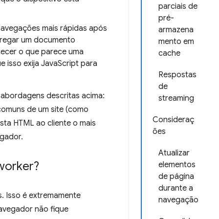
parciais de
pré-
 navegações mais rápidas após
armazena
arregar um documento
mento em
erecer o que parece uma
cache
 isso exija JavaScript para
Respostas
de
 abordagens descritas acima:
streaming
comuns de um site (como
Consideraç
sta HTML ao cliente o mais
ões
gador.
Atualizar
worker?
elementos
de página
durante a
s. Isso é extremamente
navegação
navegador não fique