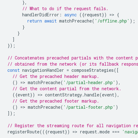
},
// What to do if the request fails.
handlerDidError
:
async
({
request
})
=
>
{
return
await
matchPrecache
(
'/offline.php'
);
}
}
]
});
// Concatenates precached partials with the content p
// obtained from the network (or its fallback respon
const
navigationHandler
=
composeStrategies
([
// Get the precached header markup.
()
=
>
matchPrecache
(
'/partial-header.php'
),
// Get the content partial from the network.
({
event
})
=
>
contentStrategy
.
handle
(
event
),
// Get the precached footer markup.
()
=
>
matchPrecache
(
'/partial-footer.php'
)
]);
// Register the streaming route for all navigation r
registerRoute
(({
request
})
=
>
request
.
mode
===
'navig