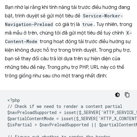
Bạn nhớ lại rằng khi tính năng tải trước điều hướng đang
bật, trình duyệt sẽ gửi một tiêu đề
Service-Worker-
Navigation-Preload
có giá trị là
true
. Tuy nhiên, trong
mã mẫu ở trên, chúng tôi đã gửi một tiêu đề tuỳ chỉnh
X-
Content-Mode
trong hoạt động tải trước điều hướng sự
kiện không được hỗ trợ trong trình duyệt. Trong phụ trợ,
bạn sẽ thay đổi câu trả lời dựa trên sự hiện diện của
những tiêu đề này. Trong phụ trợ PHP, URL này có thể
trông giống như sau cho một trang nhất định:
<
?php
// Check if we need to render a content partial
$navPreloadSupported = isset($_SERVER['HTTP_SERVICE
$partialContentMode = isset($_SERVER['HTTP_X_CONTEN
$isPartial = $navPreloadSupported || $partialContent
// Figure out whether to render the header