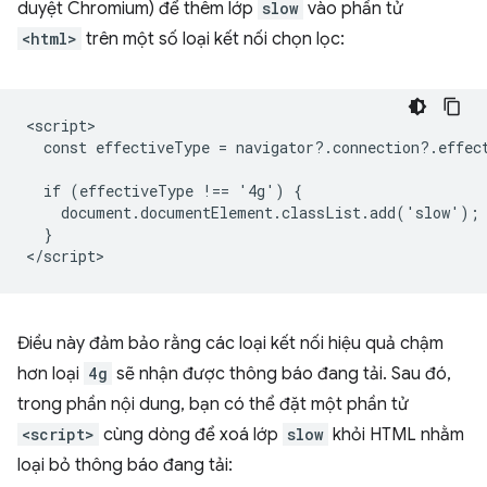
duyệt Chromium) để thêm lớp
slow
vào phần tử
<html>
trên một số loại kết nối chọn lọc:
<script>

  const effectiveType = navigator?.connection?.effect
  if (effectiveType !== '4g') {

    document.documentElement.classList.add('slow');

  }

Điều này đảm bảo rằng các loại kết nối hiệu quả chậm
hơn loại
4g
sẽ nhận được thông báo đang tải. Sau đó,
trong phần nội dung, bạn có thể đặt một phần tử
<script>
cùng dòng để xoá lớp
slow
khỏi HTML nhằm
loại bỏ thông báo đang tải: