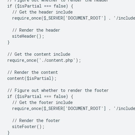
if ($isPartial === false) {
  // Get the header include
  require_once($_SERVER['DOCUMENT_ROOT'] . '/includ
  // Render the header
  siteHeader();
}
// Get the content include
require_once('./content.php');
// Render the content
content($isPartial);
// Figure out whether to render the footer
if ($isPartial === false) {
  // Get the footer include
  require_once($_SERVER['DOCUMENT_ROOT'] . '/includ
  // Render the footer
  siteFooter();
}