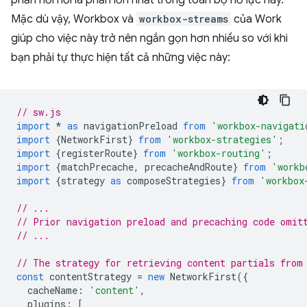
phản hồi nối là phần lớn nhất trong toàn bộ nỗ lực này.
Mặc dù vậy, Workbox và
workbox-streams
của Work
giúp cho việc này trở nên ngắn gọn hơn nhiều so với khi
bạn phải tự thực hiện tất cả những việc này:
// sw.js
import
*
as
navigationPreload
from
'workbox-navigati
import
{
NetworkFirst
}
from
'workbox-strategies'
;
import
{
registerRoute
}
from
'workbox-routing'
;
import
{
matchPrecache
,
precacheAndRoute
}
from
'workb
import
{
strategy
as
composeStrategies
}
from
'workbox
// ...
// Prior navigation preload and precaching code omit
// ...
// The strategy for retrieving content partials from
const
contentStrategy
=
new
NetworkFirst
({
cacheName
:
'content'
,
plugins
:
[