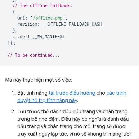
// The offline fallback:
{
url
:
'/offline.php'
,
revision
:
__OFFLINE_FALLBACK_HASH__
},
...
self
.
__WB_MANIFEST
]);
// To be continued...
Mã này thực hiện một số việc:
Bật tính năng
tải trước điều hướng
cho
các trình
duyệt hỗ trợ tính năng này
.
Lưu trước thẻ đánh dấu đầu trang và chân trang
trong bộ nhớ đệm. Điều này có nghĩa là đánh dấu
đầu trang và chân trang cho mỗi trang sẽ được
truy xuất ngay lập tức, vì nó sẽ không bị mạng lưới