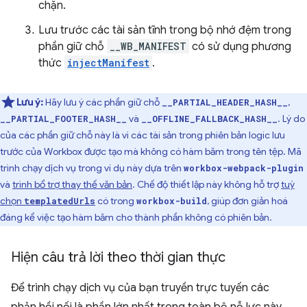
chặn.
Lưu trước các tài sản tĩnh trong bộ nhớ đệm trong
phần giữ chỗ
__WB_MANIFEST
có sử dụng phương
thức
injectManifest
.
Lưu ý:
Hãy lưu ý các phần giữ chỗ
,
__PARTIAL_HEADER_HASH__
và
. Lý do
__PARTIAL_FOOTER_HASH__
__OFFLINE_FALLBACK_HASH__
của các phần giữ chỗ này là vì các tài sản trong phiên bản logic lưu
trước của Workbox được tạo mà không có hàm băm trong tên tệp. Mã
trình chạy dịch vụ trong ví dụ này dựa trên
workbox-webpack-plugin
và
trình bổ trợ thay thế văn bản
. Chế độ thiết lập này không hỗ trợ
tuỳ
chọn
có trong
, giúp đơn giản hoá
templatedUrls
workbox-build
đáng kể việc tạo hàm băm cho thành phần không có phiên bản.
Hiện câu trả lời theo thời gian thực
Để trình chạy dịch vụ của bạn truyền trực tuyến các