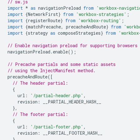
// sw.js
import
*
as
navigationPreload
from
'workbox-navigati
import
{
NetworkFirst
}
from
'workbox-strategies'
;
import
{
registerRoute
}
from
'workbox-routing'
;
import
{
matchPrecache
,
precacheAndRoute
}
from
'workb
import
{
strategy
as
composeStrategies
}
from
'workbox
// Enable navigation preload for supporting browsers
navigationPreload
.
enable
();
// Precache partials and some static assets
// using the InjectManifest method.
precacheAndRoute
([
// The header partial:
{
url
:
'/partial-header.php'
,
revision
:
__PARTIAL_HEADER_HASH__
},
// The footer partial:
{
url
:
'/partial-footer.php'
,
revision
:
__PARTIAL_FOOTER_HASH__
},