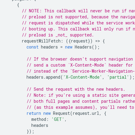
{
// NOTE: This callback will never be run if na
// preload is not supported, because the naviga
// request is dispatched while the service work
// booting up. This callback will only run if 
// preload is _not_ supported.
requestWillFetch
:
({
request
})
=
>
{
const
headers
=
new
Headers
();
// If the browser doesn't support navigation
// send a custom `X-Content-Mode` header for
// instead of the `Service-Worker-Navigation
headers
.
append
(
'X-Content-Mode'
,
'partial'
);
// Send the request with the new headers.
// Note: if you're using a static site gener
// both full pages and content partials rathe
// (as this example assumes), you'll need to
return
new
Request
(
request
.
url
,
{
method
:
'GET'
,
headers
});