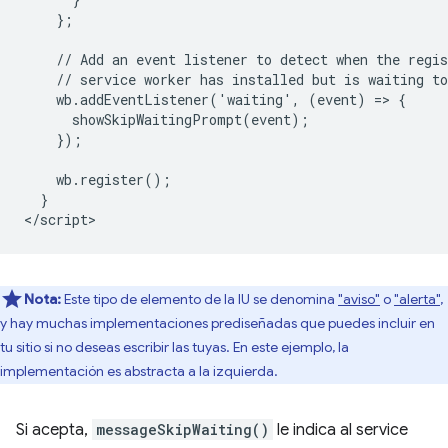
    };

    // Add an event listener to detect when the regis
    // service worker has installed but is waiting to
    wb.addEventListener('waiting', (event) => {

      showSkipWaitingPrompt(event);

    });

    wb.register();

  }

Nota:
Este tipo de elemento de la IU se denomina
"aviso"
o
"alerta"
,
y hay muchas implementaciones prediseñadas que puedes incluir en
tu sitio si no deseas escribir las tuyas. En este ejemplo, la
implementación es abstracta a la izquierda.
Si acepta,
messageSkipWaiting()
le indica al service