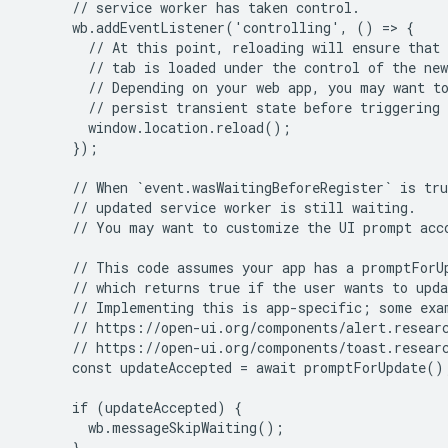
      // service worker has taken control.

      wb.addEventListener('controlling', () => {

        // At this point, reloading will ensure that 
        // tab is loaded under the control of the new
        // Depending on your web app, you may want to
        // persist transient state before triggering 
        window.location.reload();

      });

      // When `event.wasWaitingBeforeRegister` is tru
      // updated service worker is still waiting.

      // You may want to customize the UI prompt acco
      // This code assumes your app has a promptForUp
      // which returns true if the user wants to upda
      // Implementing this is app-specific; some exam
      // https://open-ui.org/components/alert.researc
      // https://open-ui.org/components/toast.researc
      const updateAccepted = await promptForUpdate();
      if (updateAccepted) {

        wb.messageSkipWaiting();

      }
