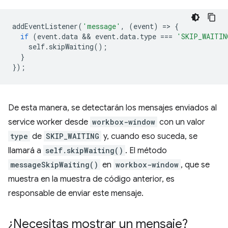
addEventListener
(
'message'
,
(
event
)
=
>
{
if
(
event
.
data
 && 
event
.
data
.
type
===
'SKIP_WAITIN
self
.
skipWaiting
();
}
});
De esta manera, se detectarán los mensajes enviados al
service worker desde
workbox-window
con un valor
type
de
SKIP_WAITING
y, cuando eso suceda, se
llamará a
self.skipWaiting()
. El método
messageSkipWaiting()
en
workbox-window
, que se
muestra en la muestra de código anterior, es
responsable de enviar este mensaje.
¿Necesitas mostrar un mensaje?