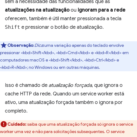
sem a necessidade das funcionalidades que as
atualizações na atualização
ou
ignoram para a rede
oferecem, também é útil manter pressionada a tecla
Shift
e pressionar o botão de atualização.
Observação
:
Dica
:uma variação apenas do teclado envolve
pressionar <kbd>Shift</kbd>, <kbd>Cmd</kbd> e <kbd>R</kbd> em
computadores macOS e <kbd>Shift</kbd>, <kbd>Ctrl</kbd> e
<kbd>R</kbd>; no Windows ou em outras máquinas.
Isso é chamado de
atualização forçada
, que ignora o
cache HTTP da rede. Quando um service worker está
ativo, uma atualização forçada também o ignora por
completo.
Cuidado:
saiba que uma atualização forçada só ignora o service
worker uma vez e não para solicitações subsequentes. O service