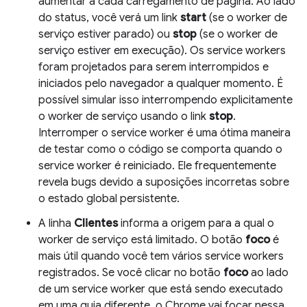
aumentar a cada carregamento de página. Ao lado
do status, você verá um link
start
(se o worker de
serviço estiver parado) ou
stop
(se o worker de
serviço estiver em execução). Os service workers
foram projetados para serem interrompidos e
iniciados pelo navegador a qualquer momento. É
possível simular isso interrompendo explicitamente
o worker de serviço usando o link
stop
.
Interromper o service worker é uma ótima maneira
de testar como o código se comporta quando o
service worker é reiniciado. Ele frequentemente
revela bugs devido a suposições incorretas sobre
o estado global persistente.
A linha
Clientes
informa a origem para a qual o
worker de serviço está limitado. O botão
foco
é
mais útil quando você tem vários service workers
registrados. Se você clicar no botão
foco
ao lado
de um service worker que está sendo executado
em uma guia diferente, o Chrome vai focar nessa